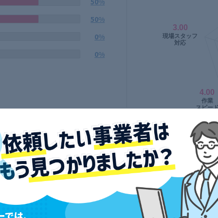
50%
50%
0%
0%
ーでは、