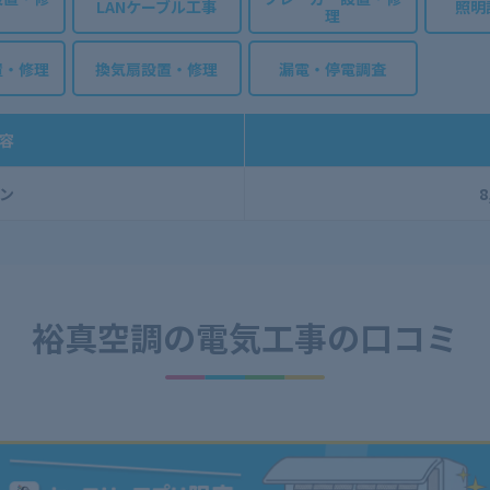
LANケーブル工事
照明
理
置・修理
換気扇設置・修理
漏電・停電調査
容
ン
8
裕真空調の
電気工事の口コミ