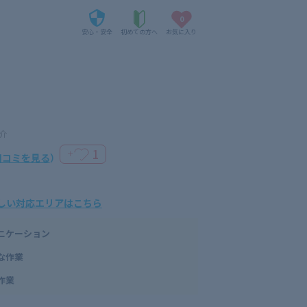
0
安心・安全
初めての方へ
お気に入り
介
1
＋
口コミを見る
）
しい対応エリアはこちら
ニケーション
な作業
作業