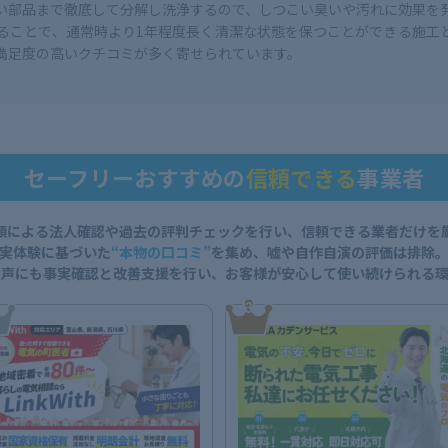
い部品まで徹底して分解し洗浄するので、しつこい臭いや汚れに効果を
ることで、通常時より1年程度長く清潔な状態を保つことができる施工
満足度の高いクチコミが多く寄せられています。
セーフリーおすすめの
信頼できる
事業者
類による法人確認や過去の評判チェックを行い、信頼できる業者だけを
実体験に基づいた
“本物の口コミ”
を集め、
嘘や自作自演の評価は排除
な声にも事実確認と改善支援を行い、
お客様が安心して使い続けられる環
3