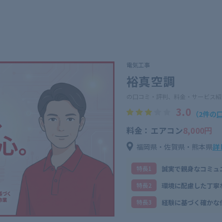
電気工事
裕真空調
の口コミ・評判、料金・サービス紹
3.0
（2件の
料金：エアコン
8,000円
福岡県・佐賀県・熊本県
詳
誠実で親身なコミュ
特⻑1
環境に配慮した丁寧
特⻑2
経験に基づく確かな
特⻑3