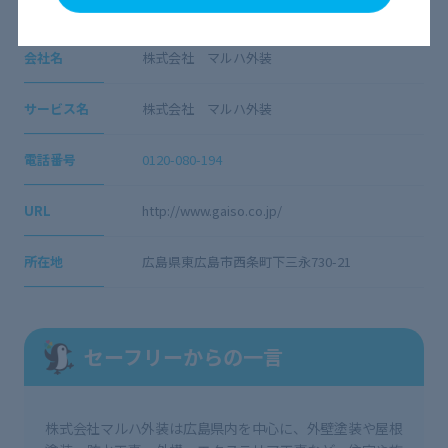
会社名
株式会社 マルハ外装
サービス名
株式会社 マルハ外装
電話番号
0120-080-194
URL
http://www.gaiso.co.jp/
所在地
広島県東広島市西条町下三永730-21
セーフリーからの一言
株式会社マルハ外装は広島県内を中心に、外壁塗装や屋根