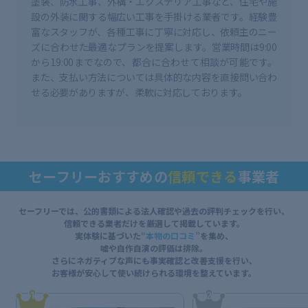
塗装、防水工事、外構・エクステリア工事など、住宅や施
設の外装に関する幅広い工事を手掛ける業者です。経験豊
富なスタッフが、各種工事に丁寧に対応し、依頼主のニー
ズに合わせた最適なプランを提案します。営業時間は9:00
から19:00までなので、都合に合わせて相談が可能です。
また、支払い方法については具体的な内容を直接問い合わ
せる必要がありますが、柔軟に対応しております。
セーフリーおすすめの
信頼できる
事業者
セーフリーでは、公的書類による法人確認や過去の評判チェックを行い、
信頼できる業者だけを厳選して掲載しています。
実体験に基づいた
“本物の口コミ”
を集め、
嘘や自作自演の評価は排除。
さらにネガティブな声にも事実確認と改善支援を行い、
お客様が安心して使い続けられる環境を整えています。
1
2