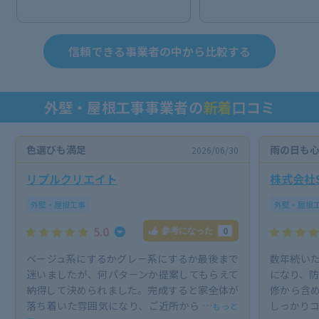
信頼できる事業者の中から比較する
外壁・屋根工事事業者の
新着
口コミ
色選びも満足
雨の日も
2026/06/30
リプルクリエイト
株式会社S
外壁・屋根工事
外壁・屋根
5.0
0
参考になった
ベージュ系にするかグレー系にするか最後まで
数年続い
迷いましたが、何パターンか提案してもらえて
になり、防
納得して決められました。完成すると家全体が
修から含
落ち着いた雰囲気になり、ご近所から …
しっかりコ
もっと