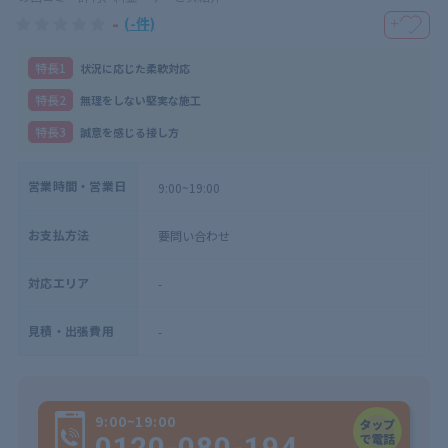
-
(-件)
＋
特⻑1
状況に応じた柔軟対応
特⻑2
無理をしない堅実な施工
特⻑3
誠意を感じる接し方
営業時間・営業日
9:00~19:00
お支払方法
要問い合わせ
対応エリア
-
見積・出張費用
-
9:00~19:00
0120-080-194