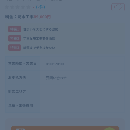
-
(-件)
＋
料金：防水工事
89,000円
特⻑1
住まいを大切にする姿勢
特⻑2
丁寧な施工姿勢を徹底
特⻑3
細部まで手を抜かない
営業時間・営業日
8:00~20:00
お支払方法
要問い合わせ
対応エリア
-
見積・出張費用
-