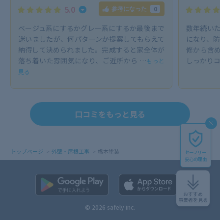
5.0
0
参考になった
ベージュ系にするかグレー系にするか最後まで
数年続い
迷いましたが、何パターンか提案してもらえて
になり、防
納得して決められました。完成すると家全体が
修から含
落ち着いた雰囲気になり、ご近所から …
しっかりコ
もっと
見る
口コミをもっと見る
トップページ
外壁・屋根工事
橋本塗装
セーフリー
安心の理由
おすすめ
事業者を見る
© 2026 safely inc.