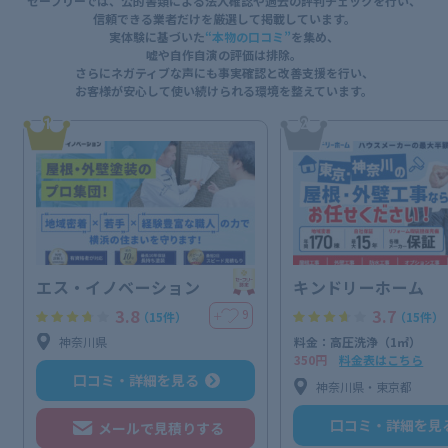
セーフリーでは、公的書類による法人確認や過去の評判チェックを行い、
信頼できる業者だけを厳選して掲載しています。
実体験に基づいた
“本物の口コミ”
を集め、
嘘や自作自演の評価は排除。
さらにネガティブな声にも事実確認と改善支援を行い、
お客様が安心して使い続けられる環境を整えています。
1
2
エス・イノベーション
キンドリーホーム
3.8
3.7
9
＋
（15件）
（15件）
神奈川県
料金：高圧洗浄（1㎡）
350円
料金表はこちら
口コミ・詳細を見る
神奈川県・東京都
口コミ・詳細を見
メールで見積りする