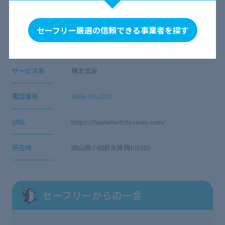
会社概要
セーフリー厳選の信頼できる事業者を探す
会社名
橋本塗装
サービス名
橋本塗装
電話番号
0866-66-1015
URL
https://hashimototosowu.com/
所在地
岡山県小田郡矢掛西川1555
セーフリーからの一言