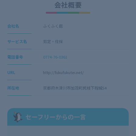
会社概要
会社名
ふくふく庭
サービス名
剪定・伐採
電話番号
0774-76-0361
URL
http://fukufukutei.net/
所在地
京都府木津川市加茂町尻枝下程城54
セーフリーからの一言