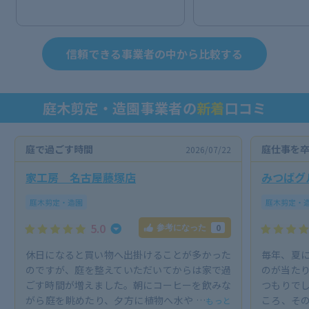
信頼できる事業者の中から比較する
庭木剪定・造園事業者の
新着
口コミ
庭で過ごす時間
庭仕事を
2026/07/22
家工房 名古屋藤塚店
みつばグ
庭木剪定・造園
庭木剪定・
5.0
0
参考になった
休日になると買い物へ出掛けることが多かった
毎年、夏
のですが、庭を整えていただいてからは家で過
のが当た
ごす時間が増えました。朝にコーヒーを飲みな
つもりで
がら庭を眺めたり、夕方に植物へ水や …
ころ、その
もっと