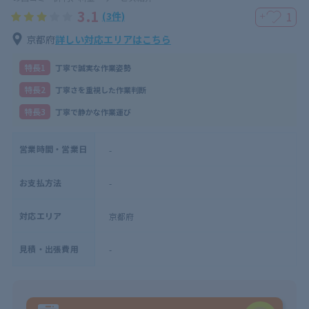
3.1
1
(3件)
＋
京都府
詳しい対応エリアはこちら
特⻑1
丁寧で誠実な作業姿勢
特⻑2
丁寧さを重視した作業判断
特⻑3
丁寧で静かな作業運び
営業時間・営業日
-
お支払方法
-
対応エリア
京都府
見積・出張費用
-