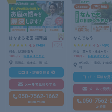
はなまる造園 福岡店
なんでもや
4.6
4.5
7
＋
（54件）
（40件）
料金：除草剤散布
料金：草刈り（機械刈り）
100円〜
料金表はこちら
330円〜
料金表はこちら
福岡県、兵庫県、岡山県
愛知県、三重県、岐阜
域
口コミ・詳細を見る
口コミ・詳細を見
メールで見積りする
メールで見積
050-7562-1662
050-7562-
08:00-20:00
24時間