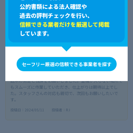
ほど素敵になりました。特に細部へのこだわりが素晴らし
公的書類による法人確認や
く、安心してお任せできました。
過去の評判チェックを行い、
外構・エクステリア工事
信頼できる業者だけを厳選して掲載
投稿日：2024/08/08
投稿者：美佐子
しています。
丁寧な剪定と伐採
セーフリー厳選の信頼できる事業者を探す
5.0
0
参考になった
庭木の剪定と伐採をお願いしました。重機が入らない場所で
もスムーズに作業していただき、仕上がりは期待以上でし
た。スタッフさんの対応も親切で、次回もお願いしたいで
す。
投稿日：2024/05/11
投稿者：R.I