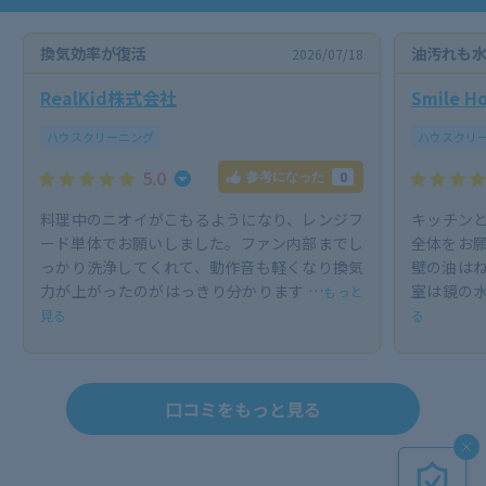
換気効率が復活
油汚れも
2026/07/18
RealKid株式会社
Smile Ho
ハウスクリーニング
ハウスクリ
5.0
0
参考になった
料理中のニオイがこもるようになり、レンジフ
キッチン
ード単体でお願いしました。ファン内部までし
全体をお願
っかり洗浄してくれて、動作音も軽くなり換気
壁の油は
力が上がったのがはっきり分かります …
室は鏡の
もっと
見る
る
口コミをもっと見る