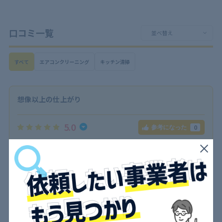
口コミ一覧
すべて
エアコンクリーニング
キッチン清掃
想像以上の仕上がり
5.0
0
参考になった
コンロの焦げ付きやシンク周りの水垢がひどく、どうにもな
らなかったので依頼しました。正直、ここまで丁寧にやって
くれるとは思わず驚きました。シンクは研磨のうえフッ素コ
ートまでしてくれて、水はじきが見違えるほど。作業員さん
もとても礼儀正しく、説明も明確でした。
キッチン清掃
投稿日：2025/01/18
投稿者：ナッチ