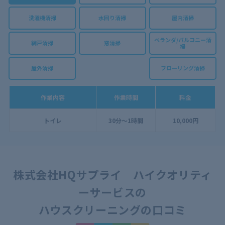
洗濯機清掃
水回り清掃
屋内清掃
ベランダ/バルコニー清
網戸清掃
窓清掃
掃
屋外清掃
フローリング清掃
作業内容
作業時間
料金
トイレ
30分～1時間
10,000円
株式会社HQサプライ ハイクオリティ
ーサービスの
ハウスクリーニングの口コミ