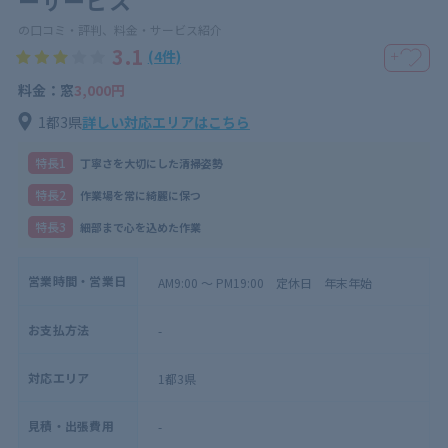
の口コミ・評判、料金・サービス紹介
3.1
(4件)
＋
料金：窓
3,000円
1都3県
詳しい対応エリアはこちら
特⻑1
丁寧さを大切にした清掃姿勢
特⻑2
作業場を常に綺麗に保つ
特⻑3
細部まで心を込めた作業
営業時間・営業日
AM9:00 ～ PM19:00 定休日 年末年始
お支払方法
-
対応エリア
1都3県
見積・出張費用
-