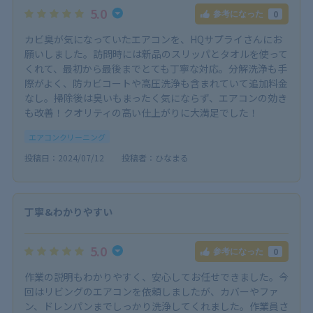
5.0
0
参考になった
カビ臭が気になっていたエアコンを、HQサプライさんにお
願いしました。訪問時には新品のスリッパとタオルを使って
くれて、最初から最後までとても丁寧な対応。分解洗浄も手
際がよく、防カビコートや高圧洗浄も含まれていて追加料金
なし。掃除後は臭いもまったく気にならず、エアコンの効き
も改善！クオリティの高い仕上がりに大満足でした！
エアコンクリーニング
投稿日：2024/07/12
投稿者：ひなまる
丁寧&わかりやすい
5.0
0
参考になった
作業の説明もわかりやすく、安心してお任せできました。今
回はリビングのエアコンを依頼しましたが、カバーやファ
ン、ドレンパンまでしっかり洗浄してくれました。作業員さ