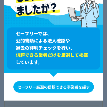
スムーズな進行
4.0
0
参考になった
セーフリーでは、
油汚れがたまったレンジフードの掃除をお願いしました。フ
公的書類による法人確認や
ァンやドラム内部までしっかり分解して洗浄してくれるとの
過去の評判チェックを行い、
ことで、安心してお任せ。作業は2時間ほどで、無駄のない
信頼できる業者だけを厳選して掲載
流れで進み、最後まで丁寧な印象でした。ちょっと気になっ
たのは、仕上がりのにおいが強かったこと。でも数日で気に
しています。
ならなくなりました。
キッチン清掃
投稿日：2024/09/30
投稿者：TM
セーフリー厳選の信頼できる事業者を探す
臭いも消えて快適！