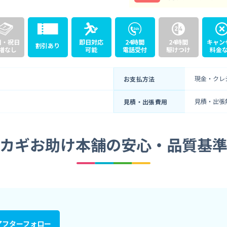
日・祝日
即日対応
24時間
24時間
キャン
割引あり
増なし
可能
電話受付
駆けつけ
料金
現金・クレ
お支払方法
見積・出張
見積・出張費用
カギお助け本舗の
安心・品質基
アフターフォロー