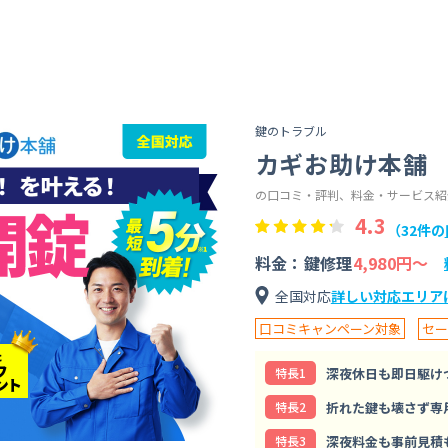
鍵のトラブル
カギお助け本舗
の口コミ・評判、料金・サービス紹
4.3
（32件の
料金：鍵修理
4,980円〜
全国対応
詳しい対応エリア
口コミキャンペーン対象
セー
深夜休日も即日駆け
特⻑1
折れた鍵も壊さず専
特⻑2
深夜料金も事前見積
特⻑3