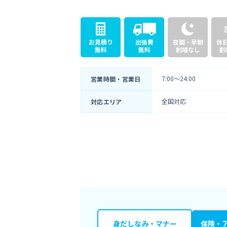
お見積り
出張費
夜間・早朝
休
無料
無料
割増なし
割
7:00〜24:00
営業時間・営業日
全国対応
対応エリア
身だしなみ・
マナー
保険・