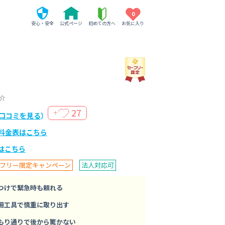
0
安心・安全
公式ページ
初めての方へ
お気に入り
介
27
＋
口コミを見る
）
料金表はこちら
はこちら
フリー限定キャンペーン
法人対応可
つけで緊急時も頼れる
用工具で慎重に取り出す
もり通りで後から驚かない