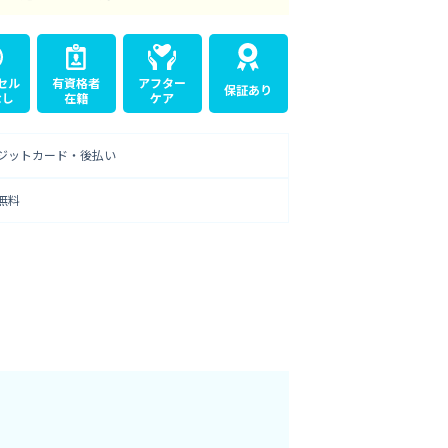
セル
有資格者
アフター
保証あり
なし
在籍
ケア
ジットカード・後払い
無料
準