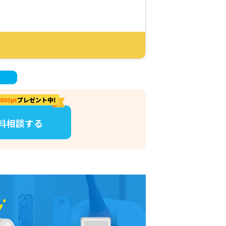
！
料相談する