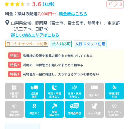
3.6
3
(11件)
＋
料金：家財の配送
7,000円〜
料金表はこちら
山梨県全域、静岡県（富士市、富士宮市、静岡市）、東京都
（八王子市、日野市）
詳しい対応エリアはこちら
口コミキャンペーン対象
法人対応可
女性スタッフ在籍
特⻑1
洗濯機の設置や家具の組立まで無料でしてくれる
特⻑2
荷物の一時保管と引越しをまとめて頼める
特⻑3
荷物量を一緒に確認し、大きすぎるプランを勧めない
お見積り
出張費
夜間・早朝
休日・祝日
即日対応
割引あり
無料
無料
割増なし
割増なし
可能
24時間
解体
キャンセル
保証あり
不用品回収
ペット対応
電話受付
組み立て
料金なし