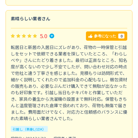
素晴らしい業者さん
5.0
0
参考になった
転居日と新居の入居日にズレがあり、荷物の一時保管と引越
しをセットで依頼できる業者を探していたところ、「わらし
べや」さんにたどり着きました。最初は正直なところ、知名
度が高くないので少し不安でしたが、問い合わせ対応の時点
で他社と違う丁寧さを感じました。見積もりは訪問形式で、
細かく説明してくれたので追加料金の心配もなし。梱包資材
の販売もあり、必要なぶんだけ購入できて無駄が出なかった
のも好印象です。引越し当日もテキパキと作業していただ
き、家具の養生から洗濯機の設置まで無料対応。保管もきち
んと温度管理された倉庫で扱われており、荷物も無傷で届き
ました。費用面だけでなく、対応力と信頼感のバランスに優
れた素晴らしい業者さんでした。
引越し（単身L/1DK）