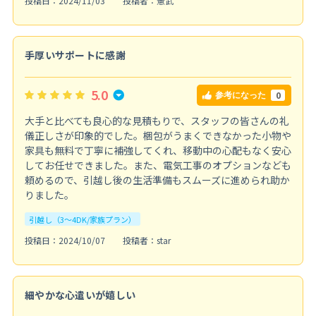
投稿日：2024/11/03
投稿者：憲武
手厚いサポートに感謝
5.0
0
参考になった
大手と比べても良心的な見積もりで、スタッフの皆さんの礼
儀正しさが印象的でした。梱包がうまくできなかった小物や
家具も無料で丁寧に補強してくれ、移動中の心配もなく安心
してお任せできました。また、電気工事のオプションなども
頼めるので、引越し後の生活準備もスムーズに進められ助か
りました。
引越し（3～4DK/家族プラン）
投稿日：2024/10/07
投稿者：star
細やかな心遣いが嬉しい