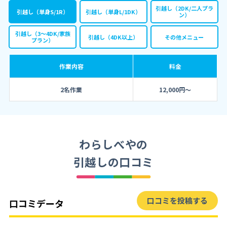
引越し（2DK/二人プラ
引越し（単身S/1R）
引越し（単身L/1DK）
ン）
引越し（3～4DK/家族
引越し（4DK以上）
その他メニュー
プラン）
作業内容
料金
2名作業
12,000円〜
わらしべやの
引越しの口コミ
口コミを投稿する
口コミデータ