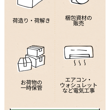
梱包資材の
荷造り・荷解き
販売
エアコン・
お荷物の
ウォシュ
レット
一時保管
など電気工事