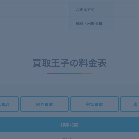
-
お支払方法
-
見積・出張費用
買取王子の
料金表
品買取
家具買取
家電買取
貴
作業時間