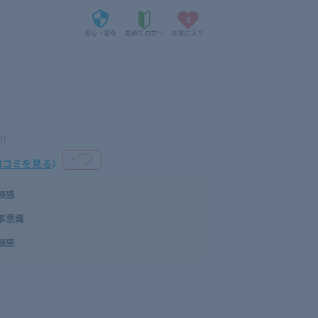
0
安心・安全
初めての方へ
お気に入り
介
＋
口コミを見る
）
頼感
事意識
頼感