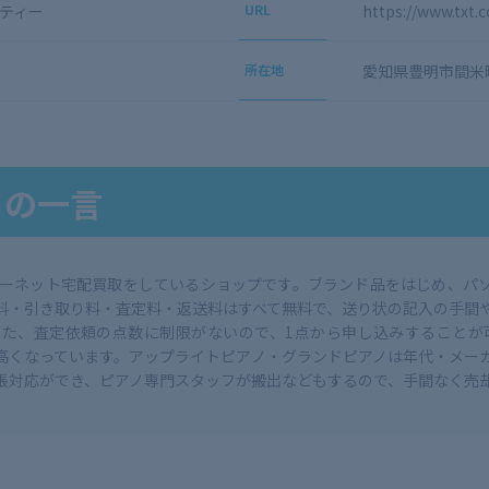
ティー
URL
https://www.txt.c
所在地
愛知県豊明市間米町敷
らの一言
ターネット宅配買取をしているショップです。ブランド品をはじめ、パ
料・引き取り料・査定料・返送料はすべて無料で、送り状の記入の手間
た、査定依頼の点数に制限がないので、1点から申し込みすることが可
得が高くなっています。アップライトピアノ・グランドピアノは年代・メー
張対応ができ、ピアノ専門スタッフが搬出などもするので、手間なく売