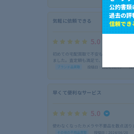
公的書類
過去の評
気軽に依頼できる
信頼でき
5.0
初めての宅配買取で不安もありましたが、
ました。査定額も満足で、また利用したい
投稿日：2024/08/05
投
ブランド品買取
早くて便利なサービス
5.0
使わなくなったカメラや不要品を数点送り
投稿日：2024/06/20
その他の不用品買取