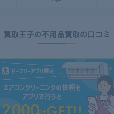
30分～
買取王子の
不用品買取の口コミ