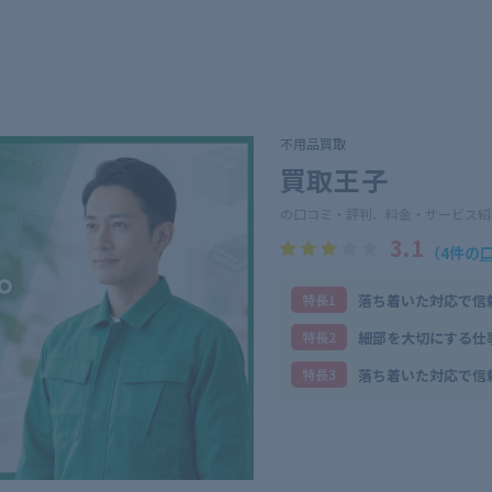
不用品買取
買取王子
の口コミ・評判、料金・サービス紹
3.1
（4件の
落ち着いた対応で信
特⻑1
細部を大切にする仕
特⻑2
落ち着いた対応で信
特⻑3