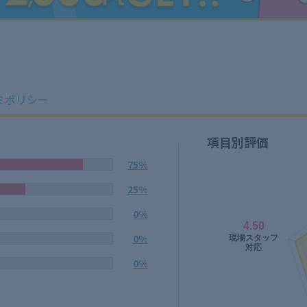
ミポリシー
項目別評価
75%
25%
0%
0%
0%