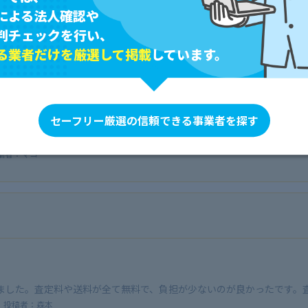
による法人確認や
判チェックを行い、
る業者だけを厳選して掲載
しています。
セーフリー厳選の信頼できる事業者を探す
ブランドバッグ数点だけでも気軽に送ることができました。集荷も簡単
です。
稿者：マコ
ました。査定料や送料が全て無料で、負担が少ないのが良かったです。
投稿者：森本