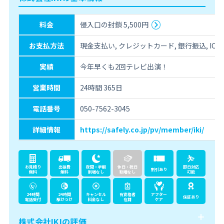
料金
侵入口の封鎖 5,500円
お支払方法
現金支払い, クレジットカード, 銀行振込, IC決
実績
今年早くも2回テレビ出演！
営業時間
24時間 365日
電話番号
050-7562-3045
詳細情報
https://safely.co.jp/pv/member/iki/
お見積り
出張費
夜間・早朝
休日・祝日
即日対応
割引あり
無料
無料
割増なし
割増なし
可能
24時間
24時間
キャンセル
有資格者
アフター
保証あり
電話受付
駆けつけ
料金なし
在籍
ケア
株式会社IKIの評価