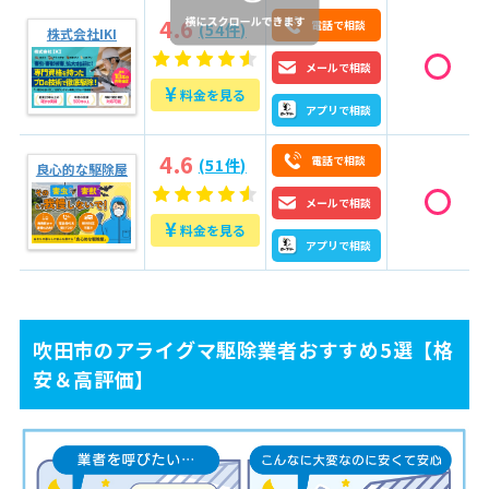
4.2
キャンセルはどのタイミングまでOK？
4.6
電話で相談
(54件)
株式会社IKI
4.3
アライグマ駆除の費用相場はどのくらい？
4.4
業者への支払い方法は？
メールで相談
¥
料金を見る
4.5
カドを立てない断り方は？
アプリで相談
5
【吹田市のアライグマ駆除】まずはプロにご相談を！
4.6
電話で相談
(51件)
良心的な駆除屋
メールで相談
¥
料金を見る
アプリで相談
吹田市のアライグマ駆除業者おすすめ5選【格
安＆高評価】