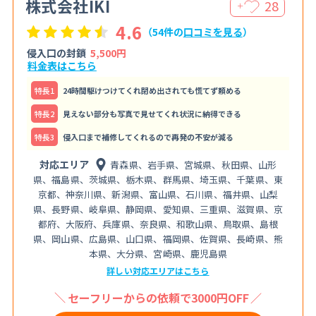
株式会社IKI
28
＋
4.6
（54件の
口コミを見る
）
侵入口の封鎖
5,500円
料金表はこちら
特⻑1
24時間駆けつけてくれ閉め出されても慌てず頼める
特⻑2
見えない部分も写真で見せてくれ状況に納得できる
特⻑3
侵入口まで補修してくれるので再発の不安が減る
対応エリア
青森県、岩手県、宮城県、秋田県、山形
県、福島県、茨城県、栃木県、群馬県、埼玉県、千葉県、東
京都、神奈川県、新潟県、富山県、石川県、福井県、山梨
県、長野県、岐阜県、静岡県、愛知県、三重県、滋賀県、京
都府、大阪府、兵庫県、奈良県、和歌山県、鳥取県、島根
県、岡山県、広島県、山口県、福岡県、佐賀県、長崎県、熊
本県、大分県、宮崎県、鹿児島県
詳しい対応エリアはこちら
セーフリーからの依頼で3000円OFF