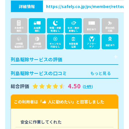
詳細情報
https://safely.co.jp/pv/member/rettou/
お見積り
出張費
夜間・早朝
休日・祝日
即日対応
割引あり
無料
無料
割増なし
割増なし
可能
24時間
24時間
キャンセル
有資格者
アフター
保証あり
電話受付
駆けつけ
料金なし
在籍
ケア
列島駆除サービスの評価
列島駆除サービスの口コミ
もっと見る
4.50
総合評価
(
54件
)
この利用者は「
人に勧めたい
」と回答しました
こ
安全に作業してくれた