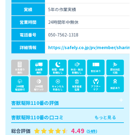
実績
5年の作業実績
営業時間
24時間年中無休
電話番号
050-7562-1318
詳細情報
https://safely.co.jp/pv/member/sharing-
お見積り
出張費
夜間・早朝
休日・祝日
即日対応
割引あり
無料
無料
割増なし
割増なし
可能
24時間
24時間
キャンセル
有資格者
アフター
保証あり
電話受付
駆けつけ
料金なし
在籍
ケア
害獣駆除110番の評価
害獣駆除110番の口コミ
もっと見る
4.49
総合評価
(
54件
)