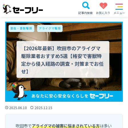
0
記事内検索
お気に入り
メニュー
害虫・害獣駆除
アライグマ駆除
【2026年最新】吹田市のアライグマ
駆除業者おすすめ5選【格安で害獣特
定から侵入経路の調査・対策までお任
せ】
2025.06.10
2025.12.15
吹田市で
アライグマの被害に悩まされている方
は多い