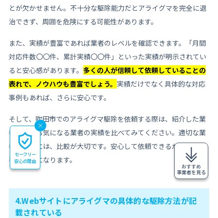
とが欠かせません。不十分な駆除能力だとアライグマを完全に退
治できず、周囲を危険にする可能性があります。
また、実績が豊富であれば業者のレベルを確認できます。「月間
対応件数〇〇件、累計実績〇〇件」といった実績が明示されてい
ると安心感があります。
多くの人が信頼して依頼していることの
表れで、ノウハウも豊富でしょう。
実績だけでなく具体的な対応
事例もあれば、さらに安心です。
そして、吹田市でのアライグマ駆除を依頼する際は、紹介した業
者の中から気になる業者の実績を比べてみてください。適切な業
者を選ぶには、比較が大切です。安心して依頼できるかどうかの
セーフリー
判断材料になります。
安心の理由
おすすめ
事業者を見る
4.Webサイトにアライグマの具体的な駆除方法が記
載されている