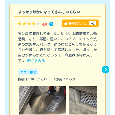
こ
すっかり静かになってさみしいくらい
+1
4.0
参考になった
実は数年我慢してました。いよいよ繁殖期で活動
活発になり、部屋に置いておいたプロテインや洗
剤の詰め替えパック、鍋つゆなど片っ端からがじ
られ全滅し、胃を決して電話しました。週末しか
自分が休みがとれないうえ、今週は予約が入っ
て....
続きをみる
ネズミ駆除
投稿日：2025/07/18
投稿者：ころり