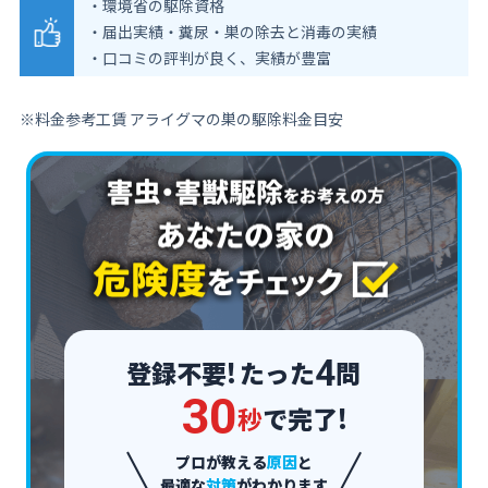
・環境省の駆除資格
・届出実績・糞尿・巣の除去と消毒の実績
・口コミの評判が良く、実績が豊富
※料金参考工賃 アライグマの巣の駆除料金目安
4
登録不要!
たった
問
3
0
秒
で完了!
プロが教える
原因
と
最適な
対策
がわかります