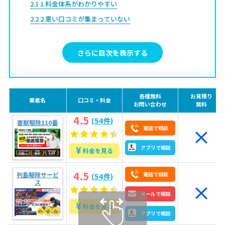
2.1
1.料金体系がわかりやすい
2.2
2.悪い口コミが集まっていない
2.3
3.アライグマの駆除実績が十分
2.4
4.Webサイトにアライグマの具体的な駆除方法が記載さ
さらに目次を表示する
れている
2.5
5.Webサイトに自分の状況と同じ事例が記載されている
2.6
6.資格保有者の情報を確かめる
各種無料
お見積り
3
広島市でネズミ駆除業者に安く依頼する方法【3つの
業者名
口コミ・料金
お問い合わせ
無料
コツ】
4.5
(54件)
害獣駆除110番
電話で相談
3.1
複数の業者から見積もりを取る
3.2
不要な追加オプションをつけない
¥
アプリで相談
料金を見る
3.3
安い業者を見つける
4.5
列島駆除サービ
電話で相談
(54件)
4
アライグマ駆除依頼の流れ【まず、何を伝えればい
ス
い？】
メールで相談
¥
料金を見る
4.1
初めに業者に伝えること
アプリで相談