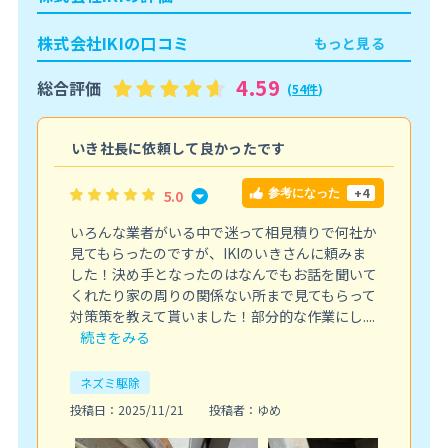
株式会社IKIの口コミ
もっと見る
4.59
総合評価
(
54件
)
こ
いき社長に依頼して良かったです
+4
5.0
参考になった
いろんな業者がいる中で迷って相見積りで何社か
見てもらったのですが、IKIのいきさんに頼みま
した！決め手となったのはなんでもお話を聞いて
くれたり家の周りの関係ない所まで見てもらって
対策策を教えて貰いました！部分的な作業にし....
続きをみる
ネズミ駆除
投稿日：2025/11/21
投稿者：ゆめ