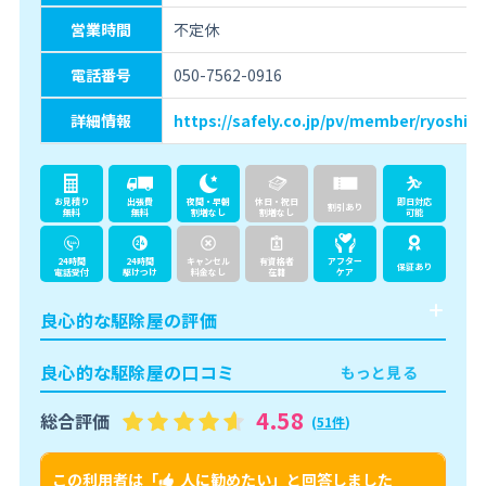
営業時間
不定休
電話番号
050-7562-0916
詳細情報
https://safely.co.jp/pv/member/ryoshin
お見積り
出張費
夜間・早朝
休日・祝日
即日対応
割引あり
無料
無料
割増なし
割増なし
可能
24時間
24時間
キャンセル
有資格者
アフター
保証あり
電話受付
駆けつけ
料金なし
在籍
ケア
良心的な駆除屋の評価
良心的な駆除屋の口コミ
もっと見る
4.58
総合評価
(
51件
)
この利用者は「
人に勧めたい
」と回答しました
こ