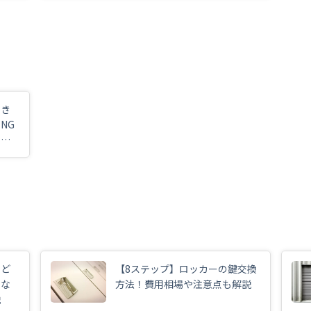
とき
NG
まで
らど
【8ステップ】ロッカーの鍵交換
にな
方法！費用相場や注意点も解説
説