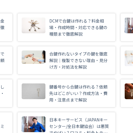
料金
DCMで合鍵は作れる？料金相
で徹
場・作成時間・対応できる鍵の
種類まで徹底解説
こで
合鍵作れないタイプの鍵を徹底
依頼
解説｜複製できない理由・見分
け方・対処法を解説
敗し
鍵番号から合鍵は作れる？依頼
ス・
先はどこがいい？作成方法・費
用・注意点まで解説
本
日本キーサービス（JAPANキー
コミ
センター/全日本鍵協会）は悪質
でやばい？口コミ・料金トラブ