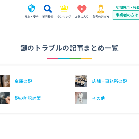
初期費用・掲
0
事業者の方は
安心・安全
業者検索
ランキング
お気に入り
業者の選び方
鍵のトラブルの
記事まとめ一覧
金庫の鍵
店舗・事務所の鍵
鍵の防犯対策
その他