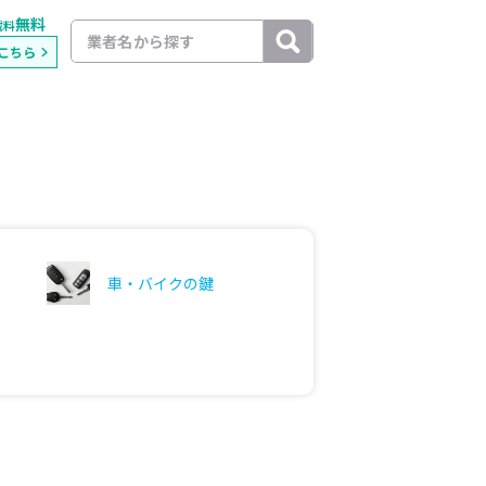
無料
載料
こちら
車・バイクの鍵