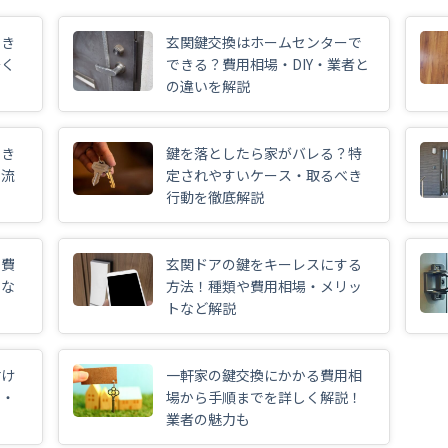
でき
玄関鍵交換はホームセンターで
安く
できる？費用相場・DIY・業者と
の違いを解説
でき
鍵を落としたら家がバレる？特
の流
定されやすいケース・取るべき
行動を徹底解説
る費
玄関ドアの鍵をキーレスにする
点な
方法！種類や費用相場・メリッ
トなど解説
付け
一軒家の鍵交換にかかる費用相
ト・
場から手順までを詳しく解説！
業者の魅力も