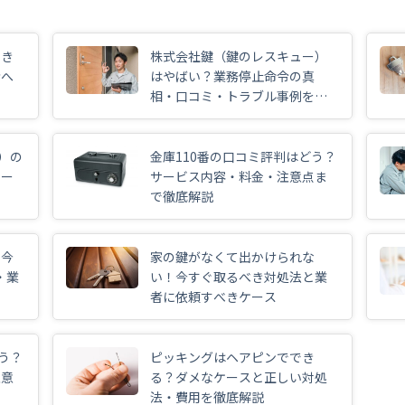
とき
株式会社鍵（鍵のレスキュー）
者へ
はやばい？業務停止命令の真
相・口コミ・トラブル事例を解
説
）の
金庫110番の口コミ評判はどう？
サー
サービス内容・料金・注意点ま
で徹底解説
！今
家の鍵がなくて出かけられな
・業
い！今すぐ取るべき対処法と業
者に依頼すべきケース
う？
ピッキングはヘアピンででき
注意
る？ダメなケースと正しい対処
法・費用を徹底解説