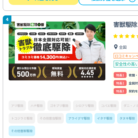
4
害獣駆除
全国
口コミキャン
安全性の高
特⻑1
夜間・
特⻑2
全国対
特⻑3
契約を
アリ駆除
ハチ駆除
ゴキブリ駆除
シロアリ駆除
コバエ駆除
ダニ・ノ
トコジラミ駆除
その他害虫駆除
アライグマ駆除
イタチ駆除
タヌキ駆除
その他害獣駆除