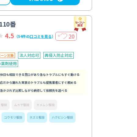
110番
4.5
20
＋
（54件の
口コミを見る
）
法人対応可
再侵入防止対応
ペーン対象
い薬剤使用
休日も相談できる窓口があり急なトラブルにもすぐ動ける
応だから離れた実家のトラブルも提携業者にすぐ頼める
急かされず比較しながら納得して依頼先を選べる
ミ駆除
ムカデ駆除
カメムシ駆除
コウモリ駆除
ネズミ駆除
ハクビシン駆除