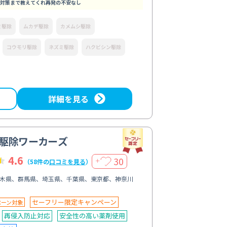
対策まで教えてくれ再発の不安なし
ミ駆除
ムカデ駆除
カメムシ駆除
コウモリ駆除
ネズミ駆除
ハクビシン駆除
詳細を見る
駆除ワーカーズ
4.6
30
＋
（58件の
口コミを見る
）
木県、群馬県、埼玉県、千葉県、東京都、神奈川
セーフリー限定キャンペーン
ペーン対象
再侵入防止対応
安全性の高い薬剤使用