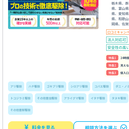
栃木県、群
県、富山県
県、愛知県
県、和歌山
岡県、佐賀
口コミキャン
法人対応可
安全性の高
特⻑1
24時
特⻑2
見えな
特⻑3
侵入口
アリ駆除
ハチ駆除
ゴキブリ駆除
シロアリ駆除
コバエ駆除
ダニ・ノ
トコジラミ駆除
その他害虫駆除
アライグマ駆除
イタチ駆除
タヌキ駆除
その他害獣駆除
¥
料金を見る
相談方法を選ぶ