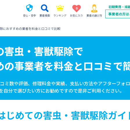
初期費用・掲
0
事業者の方は
安心・安全
業者検索
ランキング
お気に入り
業者の選び方
除におすすめの業者を料金と口コミで比較
の
害虫・害獣駆除で
めの事業者を
料金と口コミで
コミ数や評価、修理料金や実績、支払い方法やアフターフォ
を自分で選びたい方にお勧めですので是非ご利用ください。
はじめての害虫・害獣駆除ガイ