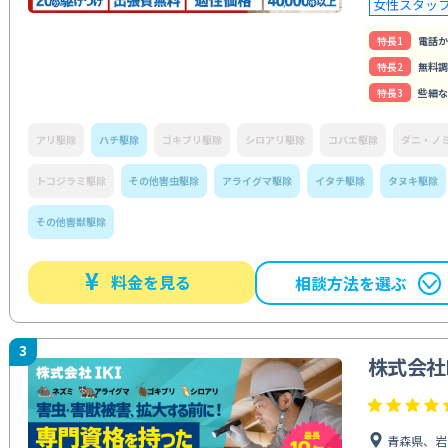
女性スタッ
特⻑1
電話か
特⻑2
無料調
特⻑3
些細な
アリ駆除
ハチ駆除
ゴキブリ駆除
シロアリ駆除
コバエ駆除
ダニ・ノ
トコジラミ駆除
その他害虫駆除
アライグマ駆除
イタチ駆除
タヌキ駆除
その他害獣駆除
¥
料金を見る
相談方法を選ぶ
3
株式会社I
青森県、岩