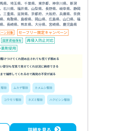
馬県、埼玉県、千葉県、東京都、神奈川県、新潟
、石川県、福井県、山梨県、長野県、岐阜県、静岡
、三重県、滋賀県、京都府、大阪府、兵庫県、奈良
県、鳥取県、島根県、岡山県、広島県、山口県、福
県、長崎県、熊本県、大分県、宮崎県、鹿児島県
セーフリー限定キャンペーン
ペーン対象
再侵入防止対応
国家資格保有
い薬剤使用
間駆けつけてくれ閉め出されても慌てず頼める
い部分も写真で見せてくれ状況に納得できる
まで補修してくれるので再発の不安が減る
ミ駆除
ムカデ駆除
カメムシ駆除
コウモリ駆除
ネズミ駆除
ハクビシン駆除
詳細を見る