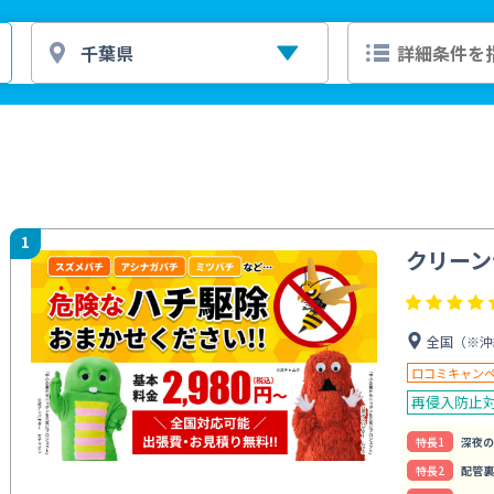
1
クリーン
全国（※沖
口コミキャン
再侵入防止
特⻑1
深夜の
特⻑2
配管裏