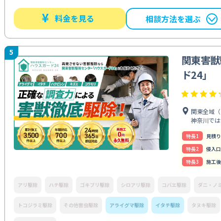
¥
料金を見る
相談方法を選ぶ
5
関東害獣
ド24」
関東全域（
神奈川では
特⻑1
見積り
特⻑2
侵入口
特⻑3
施工後
アリ駆除
ハチ駆除
ゴキブリ駆除
シロアリ駆除
コバエ駆除
ダニ・ノ
トコジラミ駆除
その他害虫駆除
アライグマ駆除
イタチ駆除
タヌキ駆除