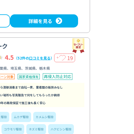
詳細を見る
ーク
4.5
19
＋
（52件の
口コミを見る
）
葉県、埼玉県、茨城県、栃木県
再侵入防止対応
ペーン対象
国家資格保有
ら清掃消毒まで自社一貫、業者間の板挟みなし
い場所も写真報告で何をしてもらったか納得
0年の再発保証で施工後も長く安心
ミ駆除
ムカデ駆除
カメムシ駆除
コウモリ駆除
ネズミ駆除
ハクビシン駆除