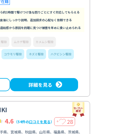
フ在籍
ら約1時間で駆けつけ急な困りごとにすぐ対応してもらえる
査後にしっかり説明、追加請求の心配なく依頼できる
違和感から原因を的確に見つけ被害を早めに食い止められる
ミ駆除
ムカデ駆除
カメムシ駆除
コウモリ駆除
ネズミ駆除
ハクビシン駆除
詳細を見る
KI
4.6
28
＋
（54件の
口コミを見る
）
手県、宮城県、秋田県、山形県、福島県、茨城県、