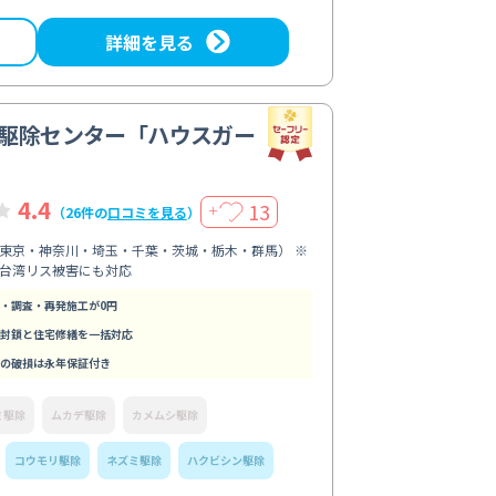
詳細を見る
駆除センター「ハウスガー
4.4
13
＋
（26件の
口コミを見る
）
東京・神奈川・埼玉・千葉・茨城・栃木・群馬） ※
台湾リス被害にも対応
・調査・再発施工が0円
封鎖と住宅修繕を一括対応
の破損は永年保証付き
ミ駆除
ムカデ駆除
カメムシ駆除
コウモリ駆除
ネズミ駆除
ハクビシン駆除