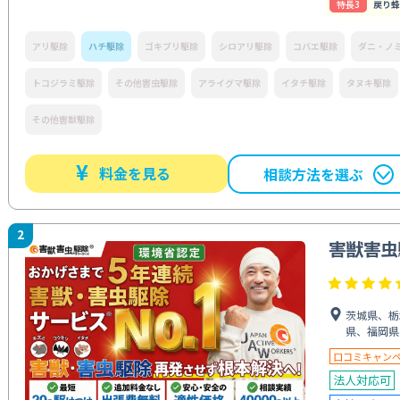
特⻑3
戻り蜂
アリ駆除
ハチ駆除
ゴキブリ駆除
シロアリ駆除
コバエ駆除
ダニ・ノ
トコジラミ駆除
その他害虫駆除
アライグマ駆除
イタチ駆除
タヌキ駆除
その他害獣駆除
¥
料金を見る
相談方法を選ぶ
2
害獣害虫
茨城県、栃
県、福岡県
口コミキャン
法人対応可