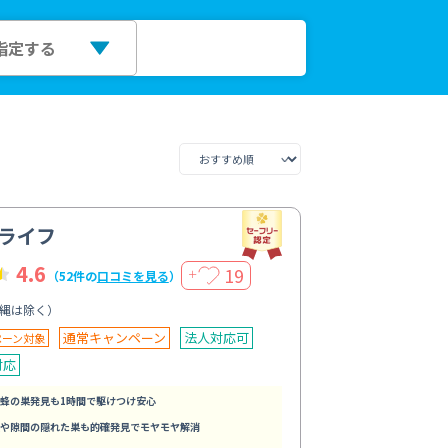
ライフ
4.6
19
＋
（52件の
口コミを見る
）
縄は除く）
通常キャンペーン
法人対応可
ペーン対象
対応
蜂の巣発見も1時間で駆けつけ安心
や隙間の隠れた巣も的確発見でモヤモヤ解消