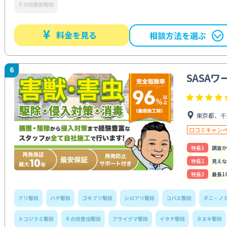
その他害獣駆除
¥
料金を見る
相談方法を選ぶ
6
SASAワ
東京都、千
口コミキャン
特⻑1
調査か
特⻑2
見えな
特⻑3
最長1
アリ駆除
ハチ駆除
ゴキブリ駆除
シロアリ駆除
コバエ駆除
ダニ・ノ
トコジラミ駆除
その他害虫駆除
アライグマ駆除
イタチ駆除
タヌキ駆除