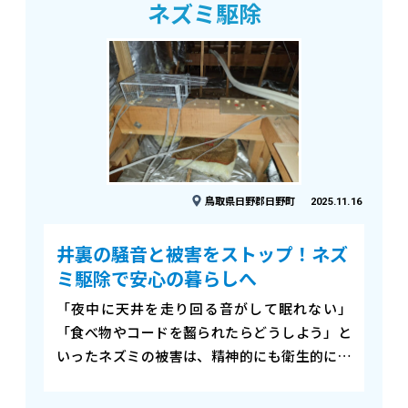
ネズミ駆除
鳥取県日野郡日野町
2025.11.16
井裏の騒音と被害をストップ！ネズ
ミ駆除で安心の暮らしへ
「夜中に天井を走り回る音がして眠れない」
「食べ物やコードを齧られたらどうしよう」と
いったネズミの被害は、精神的にも衛生的にも
大きなストレスになります。 今回は、徹底した
調査で侵入経路を突き止め、駆除から再発防止