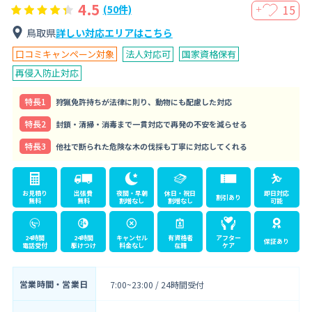
4.5
15
(50件)
＋
鳥取県
詳しい対応エリアはこちら
口コミキャンペーン対象
法人対応可
国家資格保有
再侵入防止対応
特⻑1
狩猟免許持ちが法律に則り、動物にも配慮した対応
特⻑2
封鎖・清掃・消毒まで一貫対応で再発の不安を減らせる
特⻑3
他社で断られた危険な木の伐採も丁寧に対応してくれる
お見積り
出張費
夜間・早朝
休日・祝日
即日対応
割引あり
無料
無料
割増なし
割増なし
可能
24時間
24時間
キャンセル
有資格者
アフター
保証あり
電話受付
駆けつけ
料金なし
在籍
ケア
営業時間・営業日
7:00~23:00 / 24時間受付