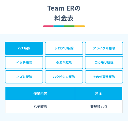
Team ERの
料金表
ハチ駆除
シロアリ駆除
アライグマ駆除
イタチ駆除
タヌキ駆除
コウモリ駆除
ネズミ駆除
ハクビシン駆除
その他害獣駆除
作業内容
料金
ハチ駆除
要見積もり