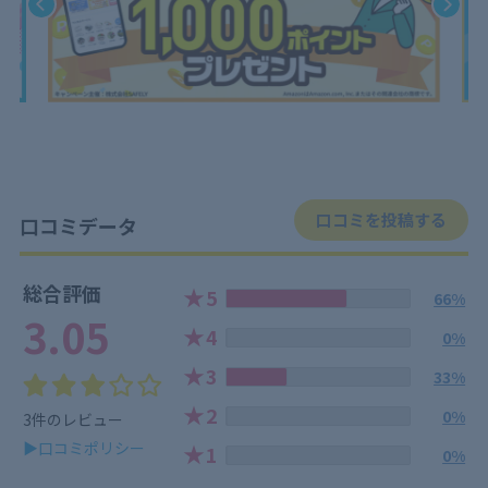
口コミを投稿する
口コミデータ
総合評価
★
5
66%
3.05
★
4
0%
★
3
33%
★
2
0%
3件のレビュー
▶口コミポリシー
★
1
0%