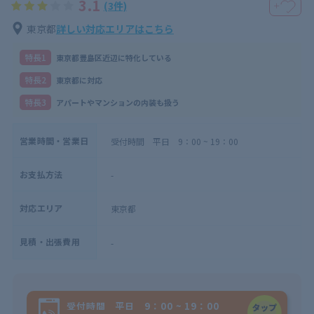
3.1
(3件)
＋
東京都
詳しい対応エリアはこちら
特⻑1
東京都豊島区近辺に特化している
特⻑2
東京都に対応
特⻑3
アパートやマンションの内装も扱う
営業時間・営業日
受付時間 平日 9：00 ~ 19：00
お支払方法
-
対応エリア
東京都
見積・出張費用
-
受付時間 平日 9：00 ~ 19：00