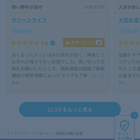
使い勝手が良好
入浴が楽
2026/07/18
クリーンライフ
大成水道
リフォーム
リフォーム
5.0
0
参考になった
古くなったトイレは水の流れが弱く、掃除して
浴室のド
も汚れが残りやすい状態でした。思い切って交
っていた
換をお願いしたところ、現地調査の段階で家族
たところ
構成や使用頻度に合ったタイプを丁寧 …
も踏まえた
もっと
見る
見る
口コミをもっと見る
トップページ
リフォーム
有限会社樋口塗装
セーフリー
安心の理由