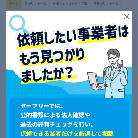
すべて
外装リフォーム
外構・エクステリア工事
部屋のリフォーム
仕上がりは満足
3.0
0
参考になった
雨漏りが気になっていたベランダの防水工事を依頼しまし
た。防水層の補修とコーティングを丁寧に行ってもらい、こ
れで安心して雨の日を迎えられます。ただ、施工中の説明が
少し分かりにくかった部分があり、不安になる場面もありま
した。
外構・エクステリア工事
投稿日：2024/10/09
投稿者：森田
セーフリーでは、
公的書類による法人確認や
過去の評判チェックを行い、
美しい外観に大満足
信頼できる業者だけを厳選して掲載