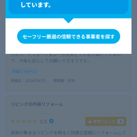
しています。
5.0
0
参考になった
築15年が経過した我が家の外壁と屋根の塗装をお願いしま
した。最初は色あせや汚れが目立っていましたが、塗装後は
まるで新築のように見違えました！職人さんたちは、作業中
も細かい部分まで気を配って丁寧に作業してくださり、仕上
セーフリー厳選の信頼できる事業者を探す
がりには大満足です。また、塗料の選定にあたっては、耐久
性の高いものを勧めていただきました。地元に密着した業者
さんで、アフターフォローも充実していると聞いているの
で、今後も安心してお願いできそうです。
外装リフォーム
投稿日：2024/04/25
投稿者：則本
リビングの内装リフォーム
5.0
0
参考になった
家族が集まるリビングを明るく快適な空間にリフォームして