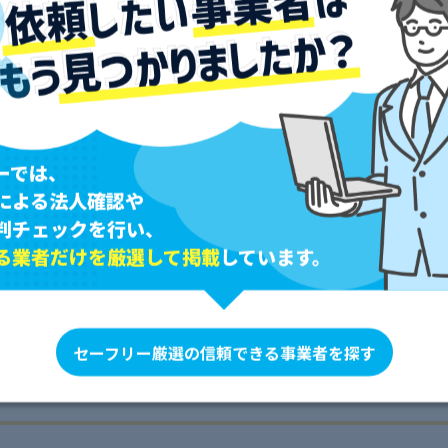
項目別評価
100%
0%
0%
0%
ーでは、
0%
による法人確認や
判チェックを行い、
る業者だけを厳選して掲載
しています。
セーフリー厳選の信頼できる事業者を探す