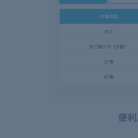
作業内容
かご
かご軽トラ（少量）
2T車
4T車
便利