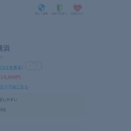
0
安心・安全
初めての方へ
お気に入り
横浜
介
＋
口コミを見る
）
）
19,800円
エリアはこちら
談しやすい
対応