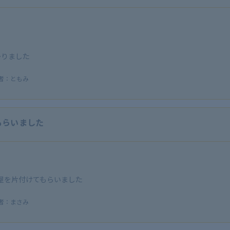
かりました
者：ともみ
もらいました
屋を片付けてもらいました
者：まさみ