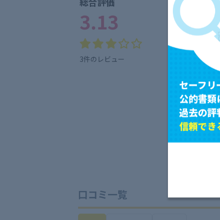
総合評価
3.13
★
5
★
4
★
3
3件のレビュー
★
2
セーフリ
★
1
公的書類
過去の評
信頼でき
口コミ一覧