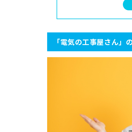
3.1
エアコン工事
3.2
照明工事・換気扇・レンジ
3.3
コンセント・スイッチ工事
3.4
ブレーカー・漏電修理
3.5
インターホン・TVアンテナ
「電気の工事屋さん」
4
口コミから分かる！電気
4.1
対応の早さ
4.2
丁寧な電話
4.3
親切な対応
5
口コミから分かる！電気
5.1
見積もりに時間がかかる場
5.2
対応していないエリアがあ