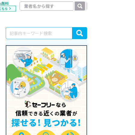
無料
料
こちら
信頼
近
業者
できる
くの
が
探せる! 見つかる!