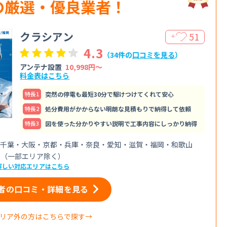
の厳選・優良業者！
クラシアン
51
＋
4.3
（34件の
口コミを見る
）
アンテナ設置
10,998円〜
料金表はこちら
特⻑1
突然の停電も最短30分で駆けつけてくれて安心
特⻑2
処分費用がかからない明朗な見積もりで納得して依頼
特⻑3
図を使った分かりやすい説明で工事内容にしっかり納得
千葉・大阪・京都・兵庫・奈良・愛知・滋賀・福岡・和歌山
（一部エリア除く）
詳しい対応エリアはこちら
者の口コミ・詳細を見る
リア外の方はこちらで探す→