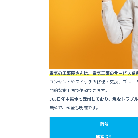
6
電気の工事屋さんをおす
6.1
費用をなるべく抑えたい
6.2
急なトラブルに対応してほ
6.3
個人宅だけでなくオフィス
7
電気の工事屋さんの利用
電気の工事屋さんは、電気工事のサービス業
8
困った時には、評判良好
コンセントやスイッチの修理・交換、ブレー
門的な施工まで依頼できます。
365日年中無休で受付しており、急なトラブ
無料で、料金も明確です。
商号
運営会社