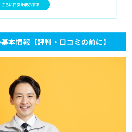
さらに目次を表示する
フード
工事
の基本情報【評判・口コミの前に】
の工事屋さんの良い評判
の工事屋さんにはこんな評判も
合も
る