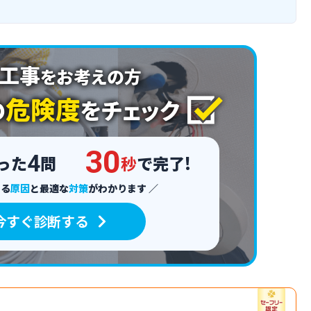
3
0
4
った
問
秒
で完了!
える
原因
と
最適な
対策
がわかります
今すぐ診断する