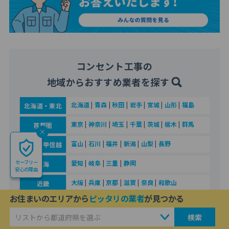
コンセント工事の
地域からおすすめ業者を探す
北海道
|
青森
|
秋田
|
岩手
|
宮城
|
山形
|
福島
北海道・東北
東京
|
神奈川
|
埼玉
|
千葉
|
茨城
|
栃木
|
群馬
首都圏
富山
|
石川
|
福井
|
新潟
|
山梨
|
長野
北陸・甲信越
セーフリー
愛知
|
岐阜
|
三重
|
静岡
東海
安心の理由
大阪
|
兵庫
|
京都
|
滋賀
|
奈良
|
和歌山
近畿
お住まいのエリアから
ピッタリの業者
が見つかる
広島
|
鳥取
|
島根
|
岡山
|
山口
|
徳島
|
香川
|
愛媛
|
高知
中国・四国
検索
福岡
|
佐賀
|
長崎
|
熊本
|
大分
|
宮崎
|
鹿児島
|
沖縄
九州・沖縄