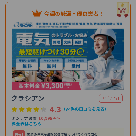
今週の厳選・優良業者！
クラシアン
51
＋
4.3
（34件の
口コミを見る
）
アンテナ設置
10,998円〜
料金表はこちら
特⻑1
突然の停電も最短30分で駆けつけてくれて安心