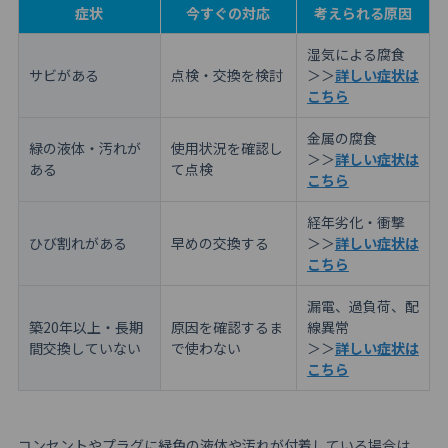
症状
今すぐの対応
考えられる原因
湿気による腐食
サビがある
点検・交換を検討
＞＞
詳しい症状は
こちら
金属の腐食
緑の液体・汚れが
使用状況を確認し
＞＞
詳しい症状は
ある
て点検
こちら
経年劣化・衝撃
ひび割れがある
早めの交換する
＞＞
詳しい症状は
こちら
漏電、過負荷、配
築20年以上・長期
原因を確認するま
線異常
間交換していない
で使わない
＞＞
詳しい症状は
こちら
コンセントやプラグに緑色の液体や汚れが付着している場合は、