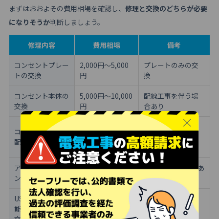
まずはおおよその費用相場を確認し、
修理と交換のどちらが必要
になりそうか
判断しましょう。
修理内容
費用相場
備考
コンセントプレー
2,000円～5,000
プレートのみの交
トの交換
円
換
コンセント本体の
5,000円～10,000
配線工事を伴う場
交換
円
合あり
内部ショートなど
コンセント本体＋
20,000円～
で配線交換が必要
配線の修理
25,000円
な場合
アース付きコンセ
9,500円～14,000
既存のアース線があ
ントへの交換
円
る場合
USB端子付き高機
11,000円～
高機能タイプへの
能コンセントへの
18,000円
交換