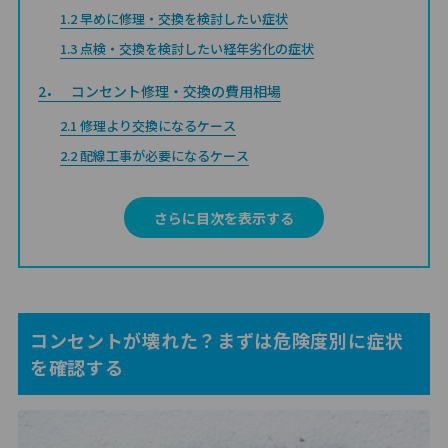
1.2
早めに修理・交換を検討したい症状
1.3
点検・交換を検討したい経年劣化の症状
2
コンセント修理・交換の費用相場
2.1
修理より交換になるケース
2.2
配線工事が必要になるケース
3
コンセントの不具合が起こる主な原因
さらに目次を表示する
4
コンセントが故障したにやってはいけない行為
4.1
壊れたまま使い続けない
4.2
自分で分解・修理しない
4.3
延長コードで長期間代用しない
コンセントが壊れた？まずは危険度別に症状
を確認する
5
コンセントが壊れた！修理・交換を依頼する業者の選
び方
5.1
電気工事業者へ依頼する