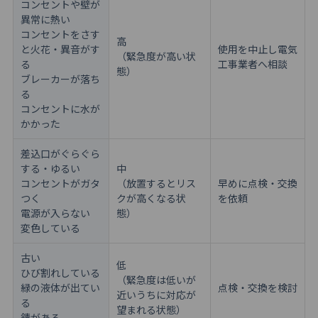
コンセントや壁が
異常に熱い
コンセントをさす
高
と火花・異音がす
使用を中止し電気
（緊急度が高い状
る
工事業者へ相談
態）
ブレーカーが落ち
る
コンセントに水が
かかった
差込口がぐらぐら
する・ゆるい
中
コンセントがガタ
（放置するとリス
早めに点検・交換
つく
クが高くなる状
を依頼
電源が入らない
態）
変色している
古い
低
ひび割れしている
（緊急度は低いが
緑の液体が出てい
点検・交換を検討
近いうちに対応が
る
望まれる状態）
錆がある