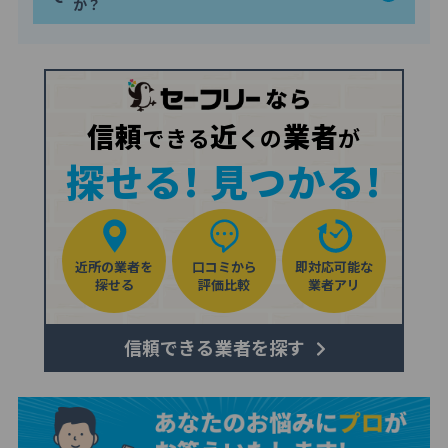
か？
信頼
近
業者
できる
くの
が
探せる! 見つかる!
近所の業者を
口コミから
即対応可能な
探せる
評価比較
業者アリ
信頼できる業者を探す