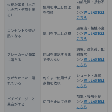
内部故障・接触不
火花が出る（大き
使用を中止し修理
良
い火花・何度も出
を依頼
＞＞
詳しい症状は
る）
こちら
過電流・接触不良
コンセントや壁が
使用を中止し点検
＞＞
詳しい症状は
熱くなる
こちら
漏電、過負荷、配
ブレーカーが頻繁
原因を確認するま
線異常
に落ちる
で使わない
＞＞
詳しい症状は
こちら
ショート・漏電
水がかかった・濡
乾くまで使用せず
＞＞
詳しい症状は
れている
点検を依頼
こちら
放電・接触不良
パチパチ・ジーと
使用を止めて点検
＞＞
詳しい症状は
異音がする
こちら