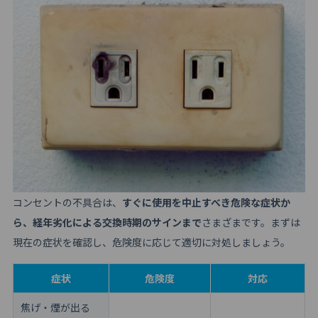
5.2
料金だけでなく対応内容も比較する
5.3
緊急対応が必要なケース
6
コンセントが壊れた場合は危険度を確認して早めに対
処しよう
コンセントの不具合は、
すぐに使用を中止すべき危険な症状か
ら、経年劣化による交換時期のサインまで
さまざまです。まずは
現在の症状を確認し、危険度に応じて適切に対処しましょう。
症状
危険度
対応
焦げ・煙が出る