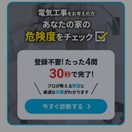
4
登録不要!
たった
問
3
0
秒
で完了!
プロが教える
原因
と
最適な
対策
がわかります
今すぐ診断する