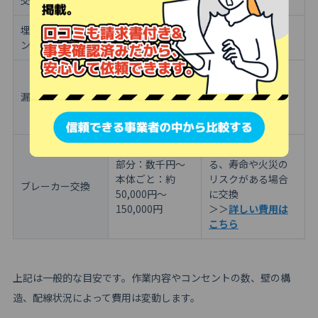
交換
埋め込み型コンセ
壁の補修が必要な
20,000円前後
ントの交換
場合
原因や漏電箇所を
突き止める場合
漏電調査
5,000〜20,000円
＞＞
詳しい費用は
信頼できる事業者の中から比較する
こちら
ブレーカーが落ち
部分：数千円〜
る、寿命や火災の
本体ごと：約
リスクがある場合
ブレーカー交換
50,000円〜
に交換
150,000円
＞＞
詳しい費用は
こちら
上記は一般的な目安です。作業内容やコンセントの数、壁の構
造、配線状況によって費用は変動します。