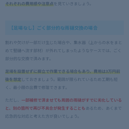
それぞれの費用感や注意点
を見ていきましょう。
【足場なし】ごく部分的な雨樋交換の場合
割れや欠けが一部だけ生じた場合や、集水器（上からの水をまと
めて竪樋へ流す部材）が外れてしまったようなケースでは、ごく
部分的な交換で済みます。
足場を設置せずに脚立で作業できる場合もあり、費用は3万円前
後を想定
しておきましょう。範囲が限られているため工期も短
く、最小限の出費で修理できます。
ただし、
一部補修で済ませても周囲の雨樋がすでに劣化している
と、別の箇所で再び不具合が発生することも
あるため、あくまで
応急的な対応と考えた方が良いでしょう。