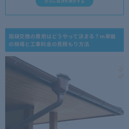
さらに目次を表示する
3.2
交換箇所・範囲
3.3
交換の依頼先
4
雨樋の交換費用を安く済ませる方法3選！取り替えで
も料金を抑えられる！
雨樋交換の費用はどうやって決まる？m単価
4.1
3社程度の業者に見積もり依頼して比較する
の相場と工事料金の見積もり方法
4.2
地域密着業者に依頼する
4.3
火災保険が適用されるか確認する
5
雨樋交換の費用を抑えようとやりがちなNG行為2選！
事故・トラブルに注意
5.1
高所のDIYは非常に危険
5.2
放置すると建物自体の寿命を縮める
6
雨樋交換費用を抑えるなら状態悪化前の依頼を！良心
価格のプロにまず相談！