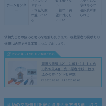
ンが分かり
者を選べな
大手の安心
ホームセンタ
やすい
い
感はあるが
ー
・保証制度
・細かい要
選択肢が限
が整ってい
望に対応し
られる
る
にくい
依頼先ごとの強みと弱みを理解したうえで、複数業者の見積もり
依頼し納得できる工事
につなげましょう。
さらに詳しく知りたい方はこちら
雨漏り修理はどこに頼む？おすすめ
の依頼先4選！安い業者比較・絞り
込みのポイントも解説
2025.09.08
2025.09.08
雨樋の交換費用を安く済ませる方法3選！取り