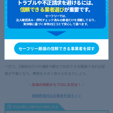
トラブルや不正請求を避けるには、
信頼できる業者選び
が重要です。
セーフリーでは、
法人確認済み・評判チェック済みの業者だけを掲載しており、
足場が必要かどうか
実体験に基づく本物の口コミで安心して選べます。
雨樋の修理や交換は高所での作業になるため、2階建て以上の住
宅や屋根の勾配が急な建物では足場の設置が必須
となります。足
セーフリー厳選の信頼できる事業者を探す
場を組むだけで10万円以上かかるケースもあり、費用の大部分を
占めることもあります。
一方で、1階部分だけの補修や脚立で対応できる範囲であれば足
場が不要となり、費用を大きく抑えられるでしょう。
＼足場の判断からプロにお任せ！／
雨樋修理対応の業者を探す＞＞
さらに詳しく知りたい方はこちら