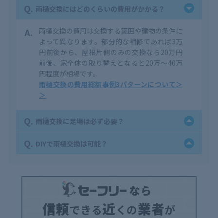
Q.
雨樋交換にはどのくらいの費用がかかる？
A.
雨樋交換の費用は交換する範囲や建物の条件に
よって異なります。
部分的な補修であれば3万
円前後から、屋根片側のみの交換なら20万円
前後、家全体の取り替えとなると20万～40万
円程度が相場
です。
雨樋交換の費用総額事例3パターンについて＞
＞
Q.
雨樋交換に足場は必ず必要？
Q.
DIYで雨樋交換は可能？
信頼
近
業者
できる
くの
が