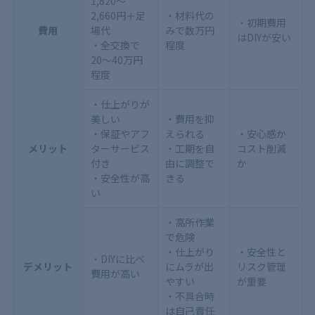
1,820〜
2,660円＋足
・材料代の
・初期費用
費用
場代
みで数万円
はDIYが安い
・全交換で
程度
20〜40万円
程度
・仕上がりが
美しい
・費用を抑
・保証やアフ
えられる
・安心感か
メリット
ターサービス
・工期を自
コスト削減
付き
由に調整で
か
・安全性が高
きる
い
・高所作業
で危険
・仕上がり
・安全性と
・DIYに比べ
デメリット
にムラが出
リスク管理
費用が高い
やすい
が重要
・不具合時
は自己責任