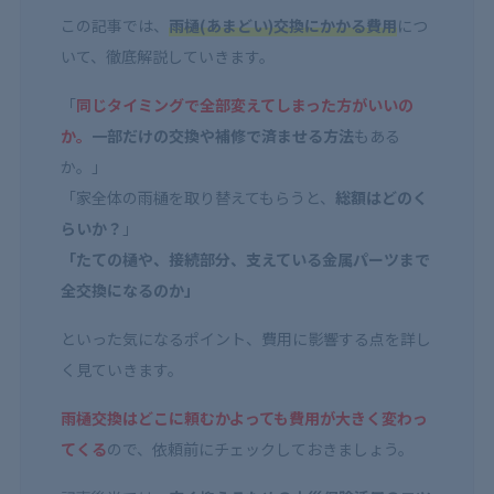
この記事では、
雨樋(あまどい)交換にかかる費用
につ
いて、徹底解説していきます。
「
同じタイミングで全部変えてしまった方がいいの
か。
一部だけの交換や補修で済ませる方法
もある
か。」
「家全体の雨樋を取り替えてもらうと、
総額はどのく
らいか？
」
「たての樋や、接続部分、支えている金属パーツまで
全交換になるのか」
といった気になるポイント、費用に影響する点を詳し
く見ていきます。
雨樋交換はどこに頼むかよっても費用が大きく変わっ
てくる
ので、依頼前にチェックしておきましょう。