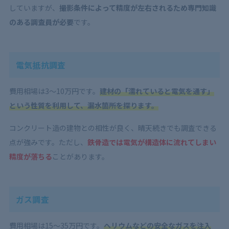
していますが、
撮影条件によって精度が左右されるため専門知識
のある調査員が必要
です。
電気抵抗調査
費用相場は3〜10万円です。
建材の「濡れていると電気を通す」
という性質を利用して、漏水箇所を探ります。
コンクリート造の建物との相性が良く、晴天続きでも調査できる
点が強みです。ただし、
鉄骨造では電気が構造体に流れてしまい
精度が落ちる
ことがあります。
ガス調査
費用相場は15〜35万円です。
ヘリウムなどの安全なガスを注入