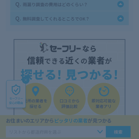
Q.
雨漏り調査の費用はどのくらい？
Q.
無料調査してくれるところでOK？
信頼
近
業者
できる
くの
が
探せる! 見つかる!
セーフリー
近所の業者を
口コミから
即対応可能な
安心の理由
探せる
評価比較
業者アリ
お住まいのエリアから
ピッタリの業者
が見つかる
信頼できる業者を探す
検索