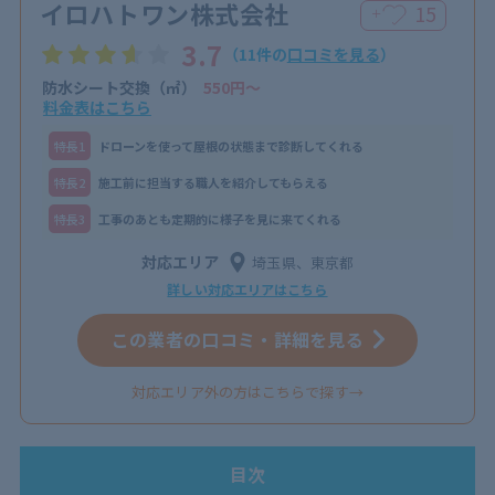
イロハトワン株式会社
15
＋
3.7
（11件の
口コミを見る
）
防水シート交換（㎡）
550円〜
料金表はこちら
特⻑1
ドローンを使って屋根の状態まで診断してくれる
特⻑2
施工前に担当する職人を紹介してもらえる
特⻑3
工事のあとも定期的に様子を見に来てくれる
対応エリア
埼玉県、東京都
詳しい対応エリアはこちら
この業者の口コミ・詳細を見る
対応エリア外の方はこちらで探す→
目次