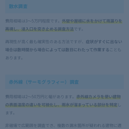
散水調査
費用相場は3〜5万円程度です。
外壁や屋根に水をかけて雨漏りを
再現し、浸入口を突き止める調査方法
です。
再現性が高く最も確実性のある方法ですが、
症状がすぐに出ない
場合は数時間から場合によっては数日にわたって作業する
ことも
あります。
赤外線（サーモグラフィー）調査
費用相場は2〜50万円と幅があります。
赤外線カメラを使い建物
の表面温度の違いを可視化し、雨水が溜まっている部分を特定
し
ます。
非破壊で広範囲を調査でき、複数の漏水箇所が疑われる建物に適