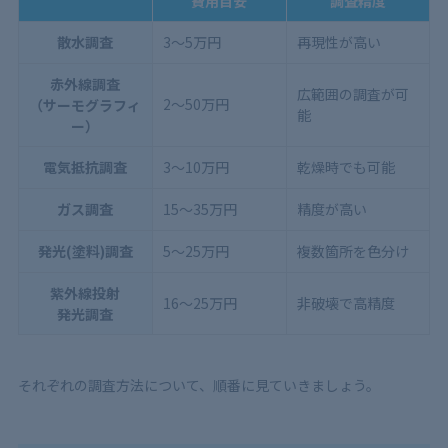
費用目安
調査精度
散水調査
3〜5万円
再現性が高い
赤外線調査
広範囲の調査が可
2〜50万円
（サーモグラフィ
能
ー）
電気抵抗調査
3〜10万円
乾燥時でも可能
ガス調査
15〜35万円
精度が高い
発光(塗料)調査
5〜25万円
複数箇所を色分け
紫外線投射
16〜25万円
非破壊で高精度
発光調査
それぞれの調査方法について、順番に見ていきましょう。