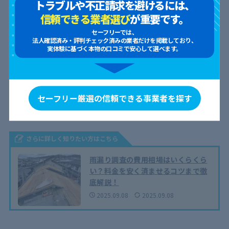
トラブルや不正請求を避けるには、
紫外線投射発光調査
信頼できる業者選び
が重要です。
セーフリーでは、
費用相場は16〜25万円です。
紫外線ランプで照らすと光る専用液
法人確認済み・評判チェック済みの業者だけを掲載しており、
実体験に基づく本物の口コミで安心して選べます。
を利用し、目視で見えない亀裂や隠れた浸入口を特定する方法
で
す。
非破壊で調査精度も高く、大規模建物や複雑な構造物の調査に適
セーフリー厳選の信頼できる事業者を探す
しています。
費用は比較的高いものの、確実性を重視する場合に
選ばれる方法
です。
さらに詳しく知りたい方はこちら
雨漏り調査の費用相場はいくらくら
い？料金を安く済ませるコツまで徹
底解説！
2025.09.08
2025.09.08