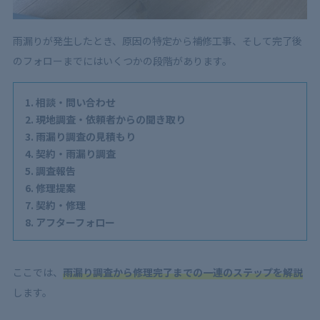
5
雨漏り調査会社の選び方
5.1
調査だけでなく修理対応まで自社対応の業者を選ぶ
雨漏りが発生したとき、原因の特定から補修工事、そして完了後
5.2
近くの業者を選ぶ
のフォローまでにはいくつかの段階があります。
5.3
雨漏り調査・修理の実績をチェックする
5.4
複数業者の見積もりを比較する
相談・問い合わせ
現地調査・依頼者からの聞き取り
6
雨漏りの調査依頼は早急に！補修まで頼める業者へ！
雨漏り調査の見積もり
契約・雨漏り調査
調査報告
修理提案
契約・修理
アフターフォロー
ここでは、
雨漏り調査から修理完了までの一連のステップを解説
します。