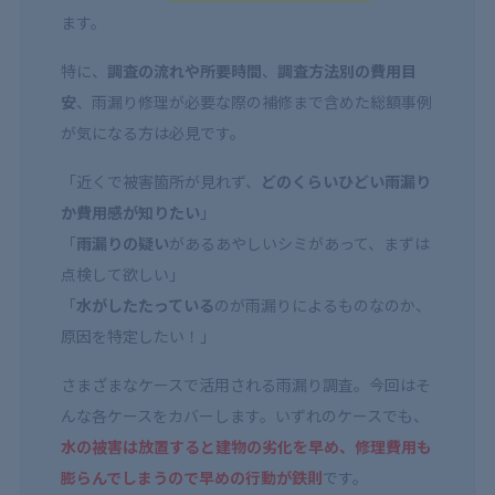
ます。
特に、
調査の流れや所要時間
、
調査方法別の費用目
安
、雨漏り修理が必要な際の補修まで含めた総額事例
が気になる方は必見です。
「近くで被害箇所が見れず、
どのくらいひどい雨漏り
か費用感が知りたい
」
「
雨漏りの疑い
があるあやしいシミがあって、まずは
点検して欲しい」
「
水がしたたっている
のが雨漏りによるものなのか、
原因を特定したい！」
さまざまなケースで活用される雨漏り調査。今回はそ
んな各ケースをカバーします。いずれのケースでも、
水の被害は放置すると建物の劣化を早め、修理費用も
膨らんでしまうので早めの行動が鉄則
です。