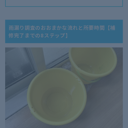
2.3
電気抵抗調査
2.4
ガス調査
2.5
発光（塗料）調査
雨漏り調査のおおまかな流れと所要時間【補
修完了までの8ステップ】
2.6
紫外線投射発光調査
3
雨漏り調査〜補修の総額費用事例【見積り料金内訳
も】
3.1
事例1：外壁クラックの雨漏りを23万円で解決したケー
ス
3.2
事例2：金属屋根の勾配不足による雨漏り
4
雨漏り調査の依頼前に覚えておきたい注意点4つ
4.1
雨の日は調査も修理もできない
4.2
遠方の業者は出張料金がかかる
4.3
無料の調査では不十分な場合も
4.4
雨漏り調査と修理作業の費用見積りが別の場合も