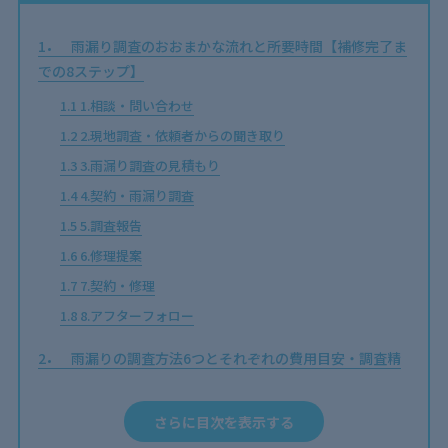
1
雨漏り調査のおおまかな流れと所要時間【補修完了ま
での8ステップ】
1.1
1.相談・問い合わせ
1.2
2.現地調査・依頼者からの聞き取り
1.3
3.雨漏り調査の見積もり
1.4
4.契約・雨漏り調査
1.5
5.調査報告
1.6
6.修理提案
1.7
7.契約・修理
1.8
8.アフターフォロー
2
雨漏りの調査方法6つとそれぞれの費用目安・調査精
度
2.1
散水調査
さらに目次を表示する
2.2
赤外線（サーモグラフィー）調査