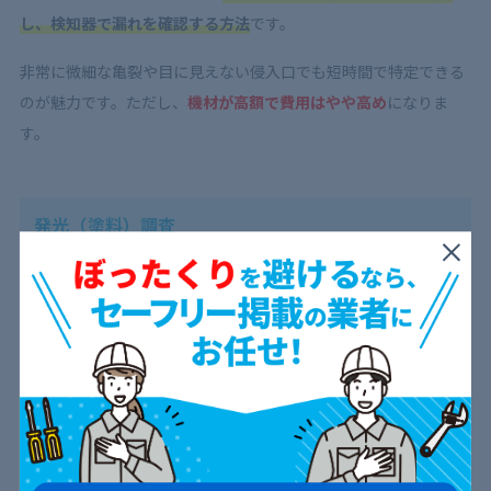
し、検知器で漏れを確認する方法
です。
非常に微細な亀裂や目に見えない侵入口でも短時間で特定できる
のが魅力です。ただし、
機材が高額で費用はやや高め
になりま
す。
発光（塗料）調査
費用相場は5〜25万円です。
発光塗料を混ぜた水を流し込み、ブ
ラックライトで照射し浸入経路を探る方法
です。
複数の塗料を使い分けることで、同時に複数の雨漏り箇所を識別
できます。
室内に塗料が残らないため、生活に支障が少ない点も
評価
されています。