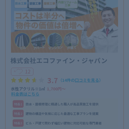
株式会社エコファイン・ジャパン
12
＋
3.7
（14件の
口コミを見る
）
水性アクリル※1㎡
1,700円〜
料金表はこちら
特⻑1
防水・屋根修理に精通した職人が高品質施工を提供
特⻑2
建物の構造や気候に応じた最適な工事プランを提案
特⻑3
ビル・戸建て問わず幅広い建物に対応可能な専門業者