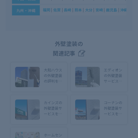
福岡
|
佐賀
|
長崎
|
熊本
|
大分
|
宮崎
|
鹿児島
|
沖縄
九州・沖縄
外壁塗装の
関連記事
大和ハウス
エディオン
の外壁塗装
の外壁塗装
の評判を紹
サービスの
介！口コミ
評判をご紹
や特徴も詳
介！特徴や
しく解説
費用も詳し
カインズの
コーナンの
く解説
外壁塗装サ
外壁塗装サ
ービスをご
ービスをご
紹介！口コ
紹介！口コ
ミや費用を
ミや特徴を
詳しく解説
詳しく解説
ホームセン