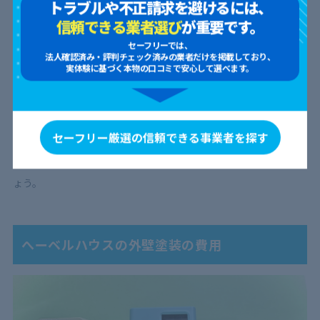
トラブルや不正請求を避けるには、
の打ち替え、バルコニーの防水工事など、
他のメンテナンスもま
信頼できる業者選び
が重要です。
とめて依頼することができます。
セーフリーでは、
法人確認済み・評判チェック済みの業者だけを掲載しており、
実体験に基づく本物の口コミで安心して選べます。
別々に依頼すると足場代などが2倍必要になるため、効率的かつ
コストパフォーマンスを優先させたいなら、一気に必要箇所のメ
ンテナンスを済ませてしまうのもひとつの手です。
セーフリー厳選の信頼できる事業者を探す
特にヘーベルハウスで建てた家なら扱いにも慣れていますので、
トータルでの住宅保全を考える方にとっては魅力的な選択肢でし
ょう。
へーベルハウスの外壁塗装の費用