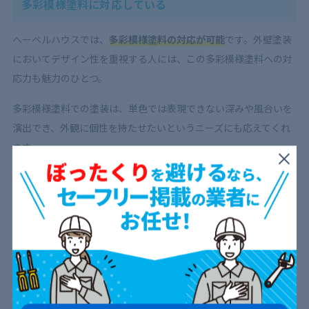
多彩模様塗料に対応している
ヘーベルハウスでは、
多彩模様塗料の対応が可能
です。外壁塗装
においてデザイン性を重視する人には、この多彩模様塗料への対
応力も魅力のひとつ。
多彩模様塗料での塗装は、単色では表現できない深みや風合いを
演出でき、外観に個性を持たせたいというニーズにも応えてくれ
ます。
このような特殊塗料は施工難度がとても高いため、対応できる業
者は限られています。ヘーベルハウスならこの工法に慣れていま
すので、安心して依頼できるでしょう。
その他のメンテナンスも同時に施工可能
ヘーベルハウスなら、外壁塗装に合わせて屋根塗装やコーキング