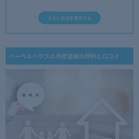
2.1
ハウスメーカーの信頼性とブランド力がある
2.2
耐久性があり塗装サイクルが少なくて済む
さらに目次を表示する
2.3
新築外壁塗装後は30年の初期保証がある
2.4
ALC（軽量気泡コンクリート）の扱いに慣れている
2.5
多彩模様塗料に対応している
2.6
その他のメンテナンスも同時に施工可能
へーベルハウスの外壁塗装の評判と口コミ
3
へーベルハウスの外壁塗装の費用
4
へーベルハウスの外壁塗装は相場と比べると？
5
へーベルハウスの外壁塗装は専門業者への依頼も可
能！
6
外壁塗装は塗装のプロに依頼する選択肢もあり！