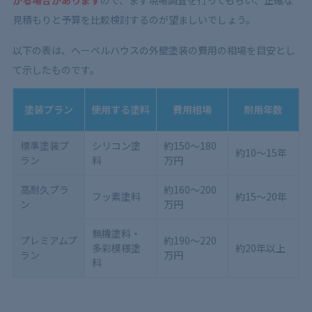
見積もりと予算を比較検討するのが望ましいでしょう。
以下の表は、ヘーベルハウスの外壁塗装の費用の相場を目安とし
て示したものです。
塗装プラン
使用する塗料
費用相場
耐用年数
標準塗装プ
シリコン塗
約150～180
約10～15年
ラン
料
万円
高耐久プラ
約160～200
フッ素塗料
約15～20年
ン
万円
無機塗料・
プレミアムプ
約190～220
多彩模様塗
約20年以上
ラン
万円
料