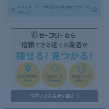
ハウスメーカーの外壁塗装の期間はどのくらい
Q.
ですか？
信頼
近
業者
できる
くの
が
探せる! 見つかる!
近所の業者を
口コミから
即対応可能な
探せる
評価比較
業者アリ
信頼できる業者を探す