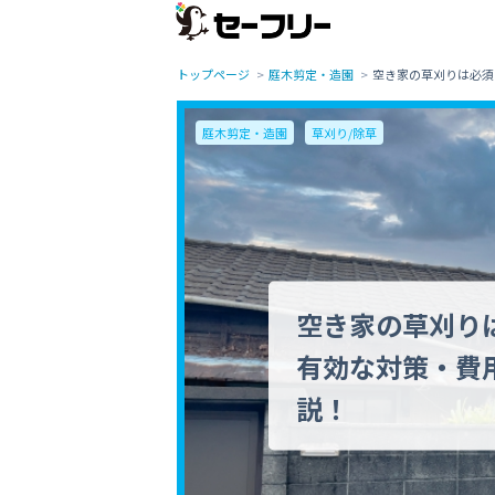
トップページ
庭木剪定・造園
空き家の草刈りは必須
庭木剪定・造園
草刈り/除草
空き家の草刈り
有効な対策・費
説！