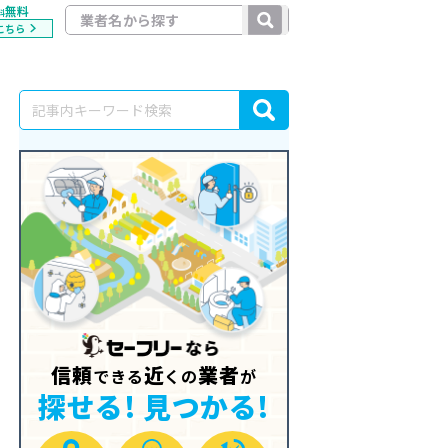
無料
料
こちら
信頼
近
業者
できる
くの
が
探せる! 見つかる!