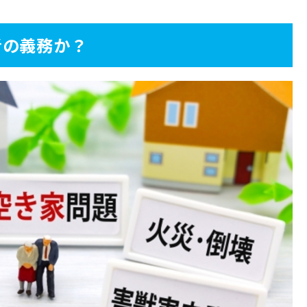
依頼するメリット4選
者の義務か？
態でも完璧にしてくれる
要
依頼するときの費用相場
頼する3つのコツ
しておく