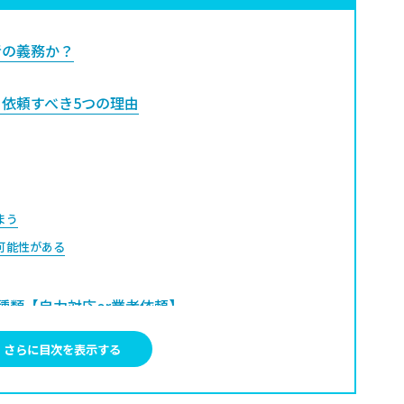
者の義務か？
依頼すべき5つの理由
まう
可能性がある
種類【自力対応or業者依頼】
さらに目次を表示する