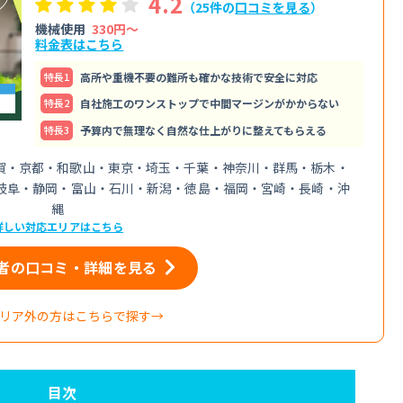
4.2
（25件の
口コミを見る
）
機械使用
330円〜
料金表はこちら
特⻑1
高所や重機不要の難所も確かな技術で安全に対応
特⻑2
自社施工のワンストップで中間マージンがかからない
特⻑3
予算内で無理なく自然な仕上がりに整えてもらえる
賀・京都・和歌山・東京・埼玉・千葉・神奈川・群馬・栃木・
岐阜・静岡・富山・石川・新潟・徳島・福岡・宮崎・長崎・沖
縄
詳しい対応エリアはこちら
者の口コミ・詳細を見る
リア外の方はこちらで探す→
目次