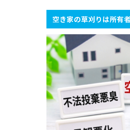
4
空き家の草刈りを業者に
空き家の草刈りは所有
4.1
自力では対応しきれない状
4.2
手間や時間がかからない
4.3
業者によっては立ち会い不
4.4
処分まで依頼できる
5
空き家の草刈りを業者に
5.1
時間単位の場合
5.2
面積単位の場合
5.3
除草の量で計算する場合
6
空き家の草刈りを安く依
6.1
自分でできる範囲だけ作業