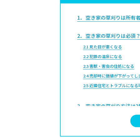
1
空き家の草刈りは所有
2
空き家の草刈りは必須？
2.1
見た目が悪くなる
2.2
犯罪の温床になる
2.3
害獣・害虫の住処になる
2.4
売却時に価値が下がってし
2.5
近隣住宅とトラブルになる
3
空き家の草刈り方法は3
3.1
草刈機を使用する
3.2
除草剤を使用する
3.3
業者に依頼する