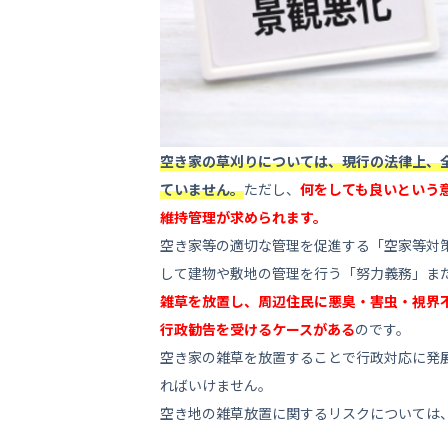
6.2
複数業者の見積もりを比較
6.3
補助金を活用する
7
空き家の草刈りを依頼す
空き家の草刈りについては、現行の法律上、
8
空き家の草刈りは定期的
ていません。
ただし、
何をしても良いという
維持管理が求められます。
空き家等の適切な管理を促進する「空家等対
して建物や敷地の管理を行う「努力義務」ま
雑草を放置し、周辺住民に悪臭・害虫・視界
行政勧告を受けるケースがある
のです。
空き家の雑草を放置することで行政対応に発
ればいけません。
空き地の雑草放置に関するリスクについては