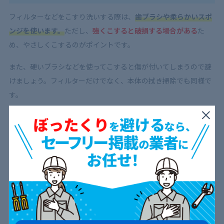
フィルターなどをこすり洗いする際は、
歯ブラシや柔らかいスポ
ンジを使います。
ただし、
強くこすると破損する場合がある
た
め、やさしくこするのがポイントです。
また、硬いブラシなどを使ってこすると傷が付いてしまうので避
けましょう。フィルターだけでなく、本体の拭き掃除でも同様で
す。
必要以上に分解しない
天吊りエアコンの内部は、複雑な構造になっています。
専門知識
がないと分解した後に正しく組み立てるのが難しい
ため、
必要以
上に分解しないのが鉄則
です。
無理に分解すると、破損したり元に戻せなくなって正常に稼働で