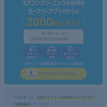
エアコンクリーニング
の依頼を
セーフリーアプリ
で行うと
2
000
GET!!
,
Pt
クーポンコード
SFHCSF20260607
口コミで
チャット
ポイントが
比較
機能あり
貯まる
※ポイントは他の電子マネーに交換可能
アプリダウンロードはこちら
この記事では、
天吊りエアコンの清掃サービスについ
て徹底解説
していきます。