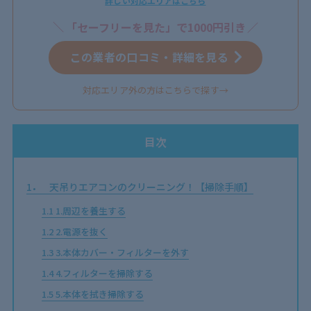
詳しい対応エリアはこちら
「セーフリーを見た」で1000円引き
この業者の口コミ・詳細を見る
対応エリア外の方はこちらで探す→
目次
1
天吊りエアコンのクリーニング！【掃除手順】
1.1
1.周辺を養生する
1.2
2.電源を抜く
1.3
3.本体カバー・フィルターを外す
1.4
4.フィルターを掃除する
1.5
5.本体を拭き掃除する