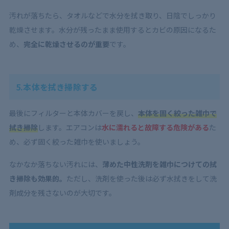
汚れが落ちたら、タオルなどで水分を拭き取り、日陰でしっかり
乾燥させます。水分が残ったまま使用するとカビの原因になるた
め、
完全に乾燥させるのが重要
です。
5.本体を拭き掃除する
最後にフィルターと本体カバーを戻し、
本体を固く絞った雑巾で
拭き掃除
します。エアコンは
水に濡れると故障する危険がある
た
め、必ず固く絞った雑巾を使いましょう。
なかなか落ちない汚れには、
薄めた中性洗剤を雑巾につけての拭
き掃除も効果的。
ただし、洗剤を使った後は必ず水拭きをして洗
剤成分を残さないのが大切です。