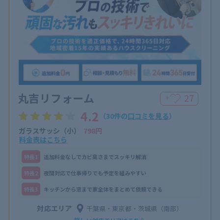
丸吉リフォーム
27
＋
4.2
（30件の
口コミを見る
）
ガラスサッシ（小）
798円
料金表はこちら
特⻑1
追加料金なしでカビ臭さまでスッキリ解消
特⻑2
夜間対応で仕事帰りでも予定を組みやすい
特⻑3
キッチンから窓まで家全体をまとめて依頼できる
対応エリア
千葉県・東京都・茨城県（南部）