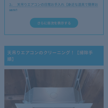
2
天吊りエアコンの日常お手入れ【身近な道具で簡単お
掃除】
3
天吊りエアコンの掃除で注意すべきポイント4つ
さらに目次を表示する
3.1
高所作業は2人以上で実施する
3.2
強くこすらない
3.3
必要以上に分解しない
3.4
自分では内部掃除をしない
天吊りエアコンのクリーニング！【掃除手
順】
4
天吊りエアコンの掃除を怠った際の3大リスク
4.1
運転効率が下がる
4.2
エアコンから出る風のニオイが気になる
4.3
アレルギー症状が出る場合がある
5
天吊りエアコンの掃除【オススメ頻度】
5.1
法定点検も忘れずに！