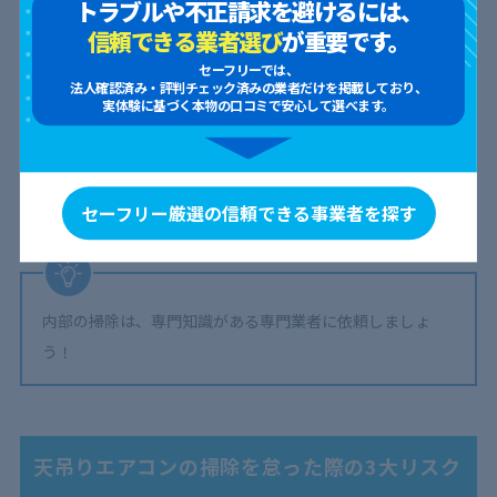
きなくなったりするため、必要最低限の分解に留めましょう。
トラブルや不正請求を避けるには、
信頼できる業者選び
が重要です。
セーフリーでは、
法人確認済み・評判チェック済みの業者だけを掲載しており、
自分では内部掃除をしない
実体験に基づく本物の口コミで安心して選べます。
天吊りエアコンの場合、
自分で掃除できるのは本体の外側とフィ
ルターのみ。
内部にも汚れは溜まりますが、
分解しての洗浄が必
セーフリー厳選の信頼できる事業者を探す
要なので、自分では作業しない
のが基本です。
内部の掃除は、専門知識がある専門業者に依頼しましょ
う！
天吊りエアコンの掃除を怠った際の3大リスク