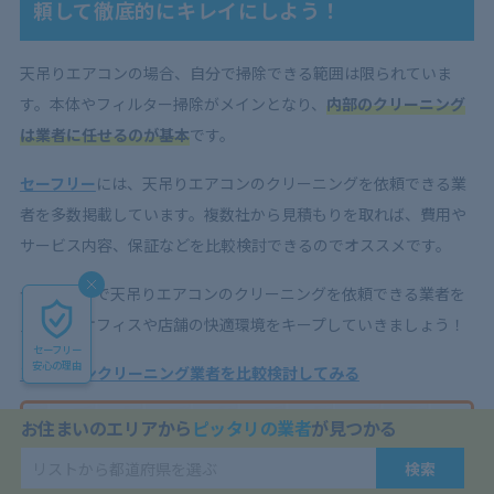
頼して徹底的にキレイにしよう！
天吊りエアコンの場合、自分で掃除できる範囲は限られていま
す。本体やフィルター掃除がメインとなり、
内部のクリーニング
は業者に任せるのが基本
です。
セーフリー
には、天吊りエアコンのクリーニングを依頼できる業
者を多数掲載しています。複数社から見積もりを取れば、費用や
サービス内容、保証などを比較検討できるのでオススメです。
セーフリーで天吊りエアコンのクリーニングを依頼できる業者を
見つけ、オフィスや店舗の快適環境をキープしていきましょう！
セーフリー
安心の理由
＞エアコンクリーニング業者を比較検討してみる
お住まいのエリアから
ピッタリの業者
が見つかる
天吊りエアコンをキレイにしたい！
検索
自分での掃除は難しい…