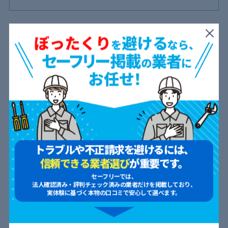
お掃除機能付きエアコンは自動でフィルターなどを掃除してくれ
ますが、それでも
掃除がそれだけで完璧というほどではありませ
ん
。
頻度は少なくても、ときおりエアコンクリーニングを頼むと良い
でしょう。
エアコンから出る風が臭くなる
トラブルや不正請求を避けるには、
エアコン内部にホコリやカビなどが溜まると、出てくる風が臭く
信頼できる業者選び
が重要です。
なってしまいます。
セーフリーでは、
法人確認済み・評判チェック済みの業者だけを掲載しており、
ホコリやカビが、風に乗ってエアコンから室内へ排出される
ため
実体験に基づく本物の口コミで安心して選べます。
です。
せっかく快適な温度の室内でも、不快な臭いがしていては気持ち