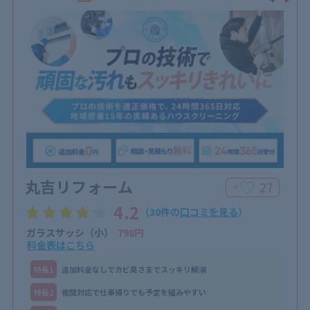
丸吉リフォーム
27
＋
4.2
（30件の
口コミを見る
）
ガラスサッシ（小）
798円
料金表はこちら
特⻑1
追加料金なしでカビ臭さまでスッキリ解消
特⻑2
夜間対応で仕事帰りでも予定を組みやすい