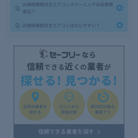
お掃除機能付きエアコンクリーニングの必要頻
Q.
度は？
Q.
お掃除機能付きエアコンはカビやすい？
信頼
近
業者
できる
くの
が
探せる! 見つかる!
近所の業者を
口コミから
即対応可能な
探せる
評価比較
業者アリ
信頼できる業者を探す