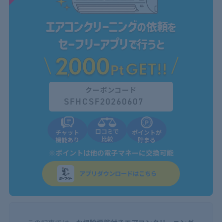
エアコンクリーニング
の依頼を
セーフリーアプリ
で行うと
2
000
GET!!
,
Pt
クーポンコード
SFHCSF20260607
口コミで
チャット
ポイントが
比較
機能あり
貯まる
※ポイントは他の電子マネーに交換可能
アプリダウンロードはこちら