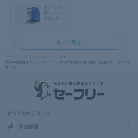
判は？サー
因〜悪臭対
エアコン洗
ビス申込方
策【酸っぱ
浄スプレー
法まで徹底
い・生ぐさ
は使っては
解説！
いetc.】
いけない？
理由や“迷
わず”業者
に依頼すべ
もっと見る
き場合など
を解説！
トップページ
ハウスクリーニング
お掃除機能付きエアコンクリーニングの作業内容と費用相場【普通のエアコンとの
違いも】
すべてのカテゴリー
水道修理