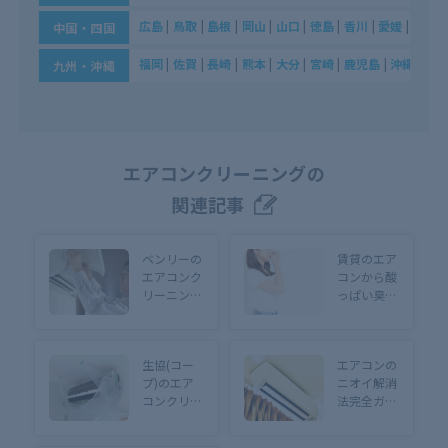
広島
|
鳥取
|
島根
|
岡山
|
山口
|
徳島
|
香川
|
愛媛
|
高知
中国・四国
福岡
|
佐賀
|
長崎
|
熊本
|
大分
|
宮崎
|
鹿児島
|
沖縄
九州・沖縄
エアコンクリーニングの
関連記事
ベンリーの
賃貸のエア
エアコンク
コンから酸
リーニング
っぱい臭い
はどう？サ
が出てく
ービス特
る！対処法
徴・料金や
や悪臭の原
生協(コー
エアコンの
口コミ・評
因を徹底解
プ)のエア
ニオイ解消
判も徹底解
説
コンクリー
法完全ガイ
説！
ニング料金
ド！臭い方
や口コミ評
ごとの原