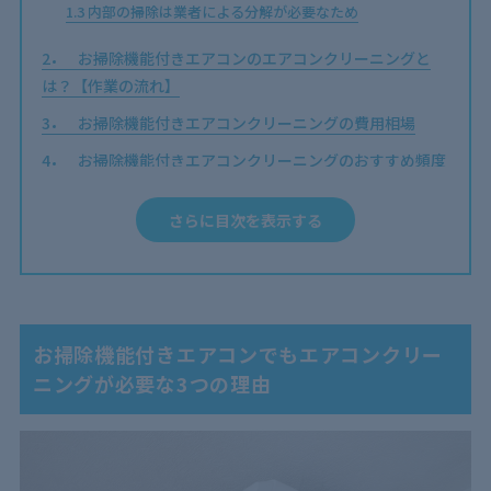
1.3
内部の掃除は業者による分解が必要なため
2
お掃除機能付きエアコンのエアコンクリーニングと
は？【作業の流れ】
3
お掃除機能付きエアコンクリーニングの費用相場
4
お掃除機能付きエアコンクリーニングのおすすめ頻度
5
お掃除機能付きエアコンクリーニングは不要？掃除し
さらに目次を表示する
ないと起こる4つの問題
5.1
エアコンから出る風が臭くなる
5.2
運転効率が下がる
5.3
カビによる健康被害が出ることがある
お掃除機能付きエアコンでもエアコンクリー
5.4
故障の原因になる
ニングが必要な3つの理由
6
お掃除機能付きエアコンクリーニングを依頼する業者
の選び方
6.1
費用とサービス内容が希望に合うか