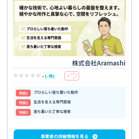
株式会社Aramashi
-
(-件)
＋
プロらしい落ち着いた動作
特⻑1
生活を支える専門意識
特⻑2
落ち着いた丁寧な接客
特⻑3
事業者の詳細情報を見る