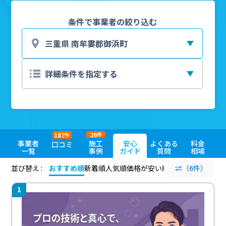
条件で事業者の絞り込む
26
187
件
件
事業者
施工
安心
よくある
料金
口コミ
一覧
事例
ガイド
質問
相場
並び替え :
おすすめ順
新着順
人気順
価格が安い順
評価が高い順
（6件）
評価
1