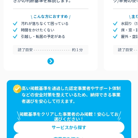
きかの判断基準を解説します。
ク/単発の使
こんな方におすすめ
主
汚れが落ちなくて困っている
水回り（
時間をかけたくない
床・窓・
引越し・転居の予定がある
屋外・空
読了目安
約1分
読了目安
高い掲載基準を通過した認定事業者やサポート体制
などの安全対策を整えているため、納得できる事業
者選びを安心して行えます。
掲載基準をクリアした事業者のみ掲載！安心してお
選びください！
サービスから探す