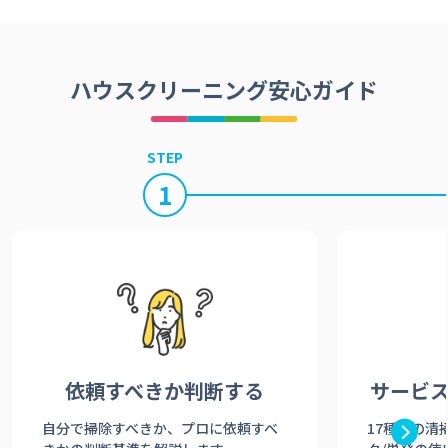
ハウスクリーニング安心ガイド
STEP
1
依頼すべきか
判断する
サービ
自分で掃除すべきか、プロに依頼すべ
17種類の清