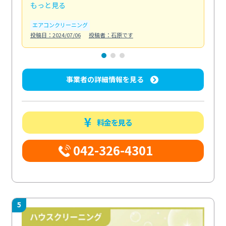
もっと見る
も
エアコンクリーニング
お
投稿日：2024/07/06
投稿者：石原です
投稿日
事業者の詳細情報を見る
料金を見る
042-326-4301
5