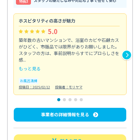
スタッフの身だしなみや対応も丁寧で任せて安心
特⻑3
ホスピタリティの高さが魅力
法
5.0
築年数の古いマンションで、浴室のカビや石鹸カス
会
がひどく、市販品では限界がありお願いしました。
し
スタッフの方は、事前説明からすでにプロらしさを
あ
感...
い...
もっと見る
も
お風呂清掃
ト
投稿日：2025/02/12
投稿者：モリヤマ
投稿日
事業者の詳細情報を見る