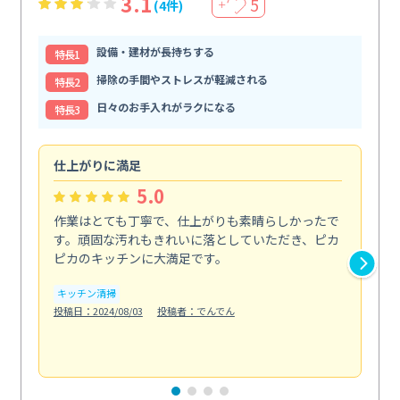
3.1
5
(4件)
＋
設備・建材が長持ちする
特⻑1
掃除の手間やストレスが軽減される
特⻑2
日々のお手入れがラクになる
特⻑3
仕上がりに満足
親
5.0
作業はとても丁寧で、仕上がりも素晴らしかったで
ス
す。頑固な汚れもきれいに落としていただき、ピカ
説
ピカのキッチンに大満足です。
の
い...
キッチン清掃
も
投稿日：2024/08/03
投稿者：でんでん
エ
投稿日