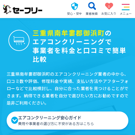
0
安心・安全
業者検索
お気に入り
メニュー
三重県南牟婁郡御浜町
の
エアコンクリーニングで
事業者を料金と口コミで簡単
比較
三重県南牟婁郡御浜町のエアコンクリーニング業者の中から、
口コミ数や評価、修理料金や実績、支払い方法やアフターフォ
ローなどで比較検討し、自分に合った業者を見つけることがで
きます。納得できる業者を自分で選びたい方にお勧めですので
是非ご利用ください。
エアコンクリーニング安心ガイド
費用や事業者の選び方に不安がある方はこちら