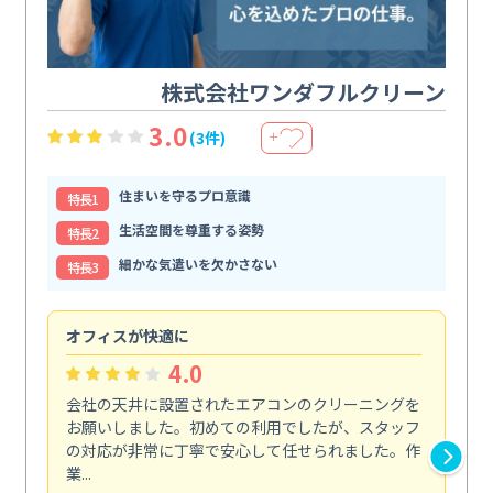
株式会社ワンダフルクリーン
3.0
(3件)
＋
住まいを守るプロ意識
特⻑1
生活空間を尊重する姿勢
特⻑2
細かな気遣いを欠かさない
特⻑3
オフィスが快適に
納
4.0
会社の天井に設置されたエアコンのクリーニングを
浴
お願いしました。初めての利用でしたが、スタッフ
終
の対応が非常に丁寧で安心して任せられました。作
き
業...
し...