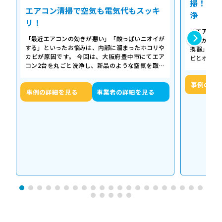
掃！空気
エアコン清掃で空気も電気代もスッキ
浄
リ！
「エアコン
「最近エアコンの効きが悪い」「酸っぱいニオイが
た気がする
する」といったお悩みは、内部に溜まったホコリや
換器」の汚
カビが原因です。 今回は、大阪府豊中市にてエア
ビとホコリ
コン2台を丸ごと洗浄し、新品のような空気を取り
底洗浄し、
戻した事例をご紹介します。 今回の作…
事例の詳
事例の詳細を見る
事業者の詳細を見る