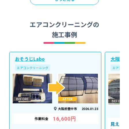
エアコンクリーニングの
施工事例
おそうじLabo
大阪北ク
エアコンクリーニング
エアコンク
BEFORE
AFTER
BEFORE
大阪府豊中市
2026.01.23
16,600円
作業料金
見えない