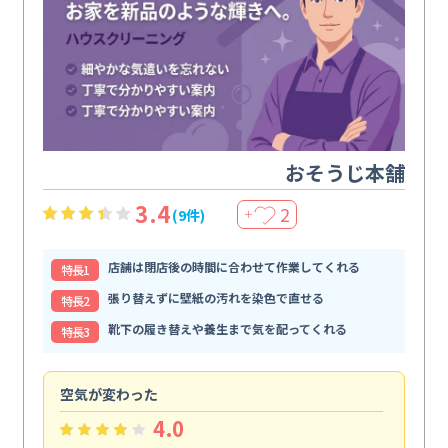
おそうじ本舗
3.4
2
(9件)
＋
店舗は閉店後の時間に合わせて作業してくれる
特⻑1
張り替えずに壁紙の汚れを染色で直せる
特⻑2
靴下の履き替えや養生まで気を配ってくれる
特⻑3
空気が変わった
浴
4.0