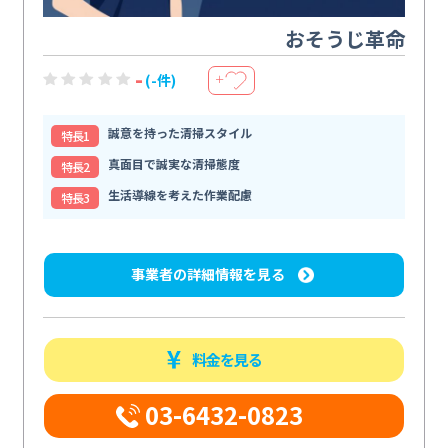
おそうじ革命
-
(-件)
＋
誠意を持った清掃スタイル
特⻑1
真面目で誠実な清掃態度
特⻑2
生活導線を考えた作業配慮
特⻑3
事業者の詳細情報を見る
料金を見る
03-6432-0823