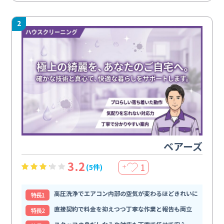
2
ベアーズ
3.2
1
(5件)
＋
高圧洗浄でエアコン内部の空気が変わるほどきれいに
特⻑1
直接契約で料金を抑えつつ丁寧な作業と報告も両立
特⻑2