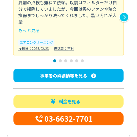
夏前の点検も兼ねて依頼。以前はフィルターだけ自
掃
分で掃除していましたが、今回は奥のファンや熱交
た
換器までしっかり洗ってくれました。黒い汚れが大
キ
量...
安...
もっと見る
も
エアコンクリーニング
お
投稿日：2025/02/23
投稿者：吉村
投稿日
事業者の詳細情報を見る
料金を見る
03-6632-7701