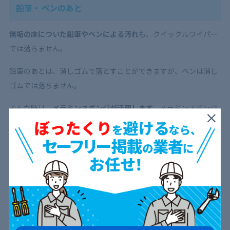
鉛筆・ペンのあと
無垢の床についた鉛筆やペンによる汚れ
も、クイックルワイパー
では落ちません。
鉛筆のあとは、消しゴムで落とすことができますが、ペンは消し
ゴムでは落ちません。
そんな時は、
メラミンスポンジが活躍します。
メラミンスポンジ
に水を含ませて、軽く擦るだけでペンの汚れもすっきり落ちま
す。
ただし、
表面にワックスがほどこされている無垢の床は、ワック
スが剥がれてしまう
ためメラミンスポンジの使用を控えましょ
う。
メラミンスポンジの使い方や注意点
は、下記記事で詳しく解
説していますので、あわせてご覧ください。
さらに詳しく知りたい方はこちら