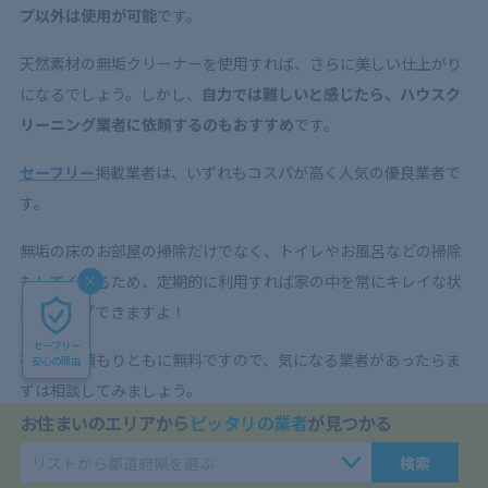
プ以外は使用が可能
です。
天然素材の無垢クリーナーを使用すれば、さらに美しい仕上がり
になるでしょう。しかし、
自力では難しいと感じたら、ハウスク
リーニング業者に依頼するのもおすすめ
です。
セーフリー
掲載業者は、いずれもコスパが高く人気の優良業者で
す。
無垢の床のお部屋の掃除だけでなく、トイレやお風呂などの掃除
もしてくれるため、定期的に利用すれば家の中を常にキレイな状
態でキープできますよ！
セーフリー
相談・見積もりともに無料ですので、気になる業者があったらま
安心の理由
ずは相談してみましょう。
お住まいのエリアから
ピッタリの業者
が見つかる
無垢の床はクイックルワイパーで
検索
掃除できる？【フローリングの清