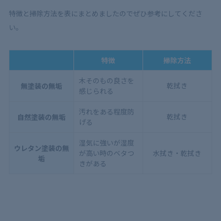
特徴と掃除方法を表にまとめましたのでぜひ参考にしてくださ
い。
特徴
掃除方法
木そのもの良さを
乾拭き
無塗装の無垢
感じられる
汚れをある程度防
乾拭き
自然塗装の無垢
げる
湿気に強いが湿度
ウレタン塗装の無
が高い時のベタつ
水拭き・乾拭き
垢
きがある