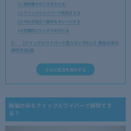
2.1
掃除機やほうきをかける
2.2
クイックルワイパーで乾拭きする
2.3
汚れが目立つ箇所をキレイにする
2.4
定期的にワックスをかける
3
【クイックルワイパーで落ちない汚れに】無垢の床の
掃除方法5選
3.1
床のベタつき
3.2
鉛筆・ペンのあと
さらに目次を表示する
3.3
黒ずみ
3.4
隙間の汚れ
3.5
黒カビ
無垢の床をクイックルワイパーで掃除でき
4
【無垢の床の掃除に】クイックルワイパー&類似商品
る？
おすすめ3選
4.1
花王｜クイックルワイパー