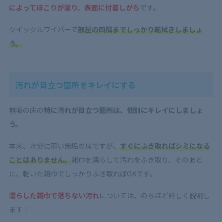
によってほこりが湿り、表面に付着しがち
です。
クイックルワイパーで
部屋の四隅までしっかり乾拭きしましょ
う。
汚れが目立つ箇所をキレイにする
無垢の床の
特に汚れが目立つ箇所は、個別にキレイにしましょ
う。
本来、水分に弱い無垢の床ですが、
すぐにふき取ればシミになる
ことはありません。
雑巾を濡らして汚れをふき取り、そのあと
に、乾いた雑巾でしっかりふき取ればOKです。
濡らした雑巾で落ちない汚れ
については、のちほど詳しく説明し
ます！