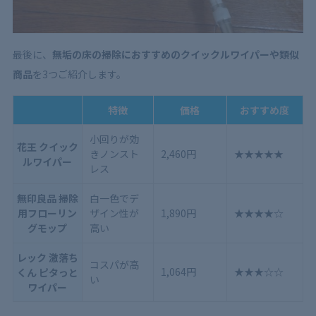
最後に、
無垢の床の掃除におすすめのクイックルワイパーや類似
商品
を3つご紹介します。
特徴
価格
おすすめ度
小回りが効
花王 クイック
きノンスト
2,460円
★★★★★
ルワイパー
レス
無印良品 掃除
白一色でデ
用フローリン
ザイン性が
1,890円
★★★★☆
グモップ
高い
レック 激落ち
コスパが高
1,064円
★★★☆☆
くん ピタっと
い
ワイパー