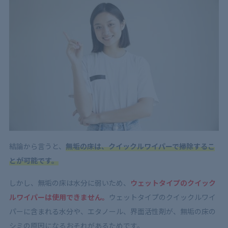
4.2
無印良品|掃除用フローリングモップ
4.3
レック|激落ちくん ピタっとワイパー
5
クイックルワイパーが最適？無垢フローリングのベス
トな掃除方法【木材別】
5.1
無垢材の種類別掃除方法
5.2
無垢の床と合板フローリングの掃除方法の違い
5.3
無垢の床と合板フローリングの見分け方
6
無垢の床の掃除は注意が必要！クイックルワイパーを
使うなら…
結論から言うと、
無垢の床は、クイックルワイパーで掃除するこ
とが可能です。
しかし、無垢の床は水分に弱いため、
ウェットタイプのクイック
ルワイパーは使用できません。
ウェットタイプのクイックルワイ
パーに含まれる水分や、エタノール、界面活性剤が、無垢の床の
シミの原因になるおそれがあるためです。