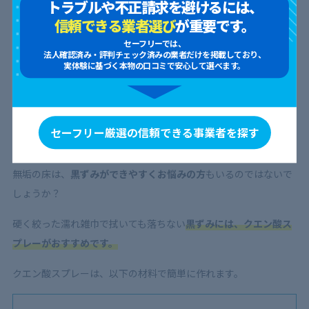
トラブルや不正請求を避けるには、
メラミンスポンジを「使ってはいけ
信頼できる業者選び
が重要です。
ない場所」はどこ？【代替方法まで
セーフリーでは、
徹底解説】
法人確認済み・評判チェック済みの業者だけを掲載しており、
実体験に基づく本物の口コミで安心して選べます。
2024.02.06
2025.08.26
セーフリー厳選の信頼できる事業者を探す
黒ずみ
無垢の床は、
黒ずみができやすくお悩みの方
もいるのではないで
しょうか？
硬く絞った濡れ雑巾で拭いても落ちない
黒ずみには、クエン酸ス
プレーがおすすめです。
クエン酸スプレーは、以下の材料で簡単に作れます。