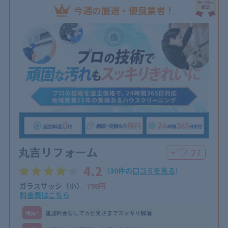
今週の厳選・優良業者！
丸吉リフォーム
27
＋
4.2
（30件の
口コミを見る
）
ガラスサッシ（小）
798円
料金表はこちら
特⻑1
追加料金なしでカビ臭さまでスッキリ解消