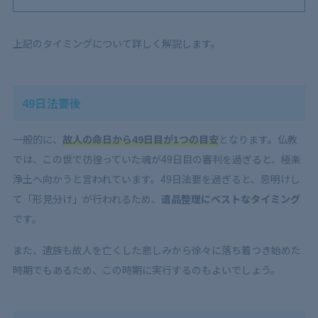
上記のタイミングについて詳しく解説します。
49日法要後
一般的に、
故人の命日から49日目が1つの目安
となります。仏教
では、この世で彷徨っていた魂が49日目の審判を過ぎると、極楽
浄土へ向かうと言われています。49日法要を過ぎると、忌明けし
て「形見分け」が行われるため、
遺品整理にベストなタイミング
です。
また、遺族も故人を亡くした悲しみから徐々に落ち着つき始めた
時期でもあるため、この時期に実行するのもよいでしょう。