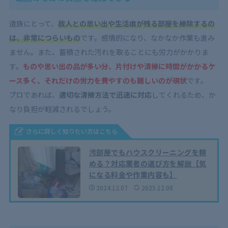
遺族にとって、
故人との思い出や生活痕が残る部屋を掃除するの
は、非常につらいもの
です。感情的になり、なかなか作業も進み
ません。また、蓄積された汚れを取ることにも労力がかかりま
す。
ものや思い出の品が多い分、片付けや清掃に時間がかかるケ
ース多く、それだけの労力を費やすのも難しいのが現状
です。
プロであれば、
適切な清掃方法で迅速に対応
してくれるため、か
なり負担が軽減されるでしょう。
さらに詳しく知りたい方はこちら
汚部屋でもハウスクリーニングを頼
める？対応業者の選び方を解説【気
になる料金や作業内容も】
2024.12.07
2025.12.08