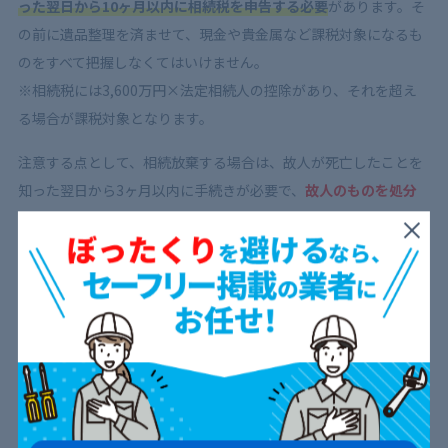
った翌日から10ヶ月以内に相続税を申告する必要
があります。そ
の前に遺品整理を済ませて、現金や貴金属など課税対象になるも
のをすべて把握しなくてはいけません。
※相続税には3,600万円×法定相続人の控除があり、それを超え
る場合が課税対象となります。
注意する点として、相続放棄する場合は、故人が死亡したことを
知った翌日から3ヶ月以内に手続きが必要で、
故人のものを処分
したり売ったりできません。
遺品整理やハウスクリーニングに関することは、相続に関連する
ため、
遺族同士で話し合って時期や誰が行うのかを決めておきま
しょう。
遺品整理時にハウスクリーニングを依頼する
メリット