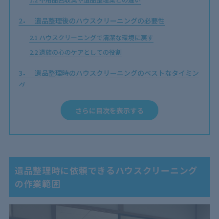
2
遺品整理後のハウスクリーニングの必要性
2.1
ハウスクリーニングで清潔な環境に戻す
2.2
遺族の心のケアとしての役割
3
遺品整理時のハウスクリーニングのベストなタイミン
グ
3.1
49日法要後
さらに目次を表示する
3.2
賃貸契約や退去のタイミングに合わせて
3.3
相続手続きが発生する前（10ヶ月以内）
4
遺品整理時にハウスクリーニングを依頼するメリット
遺品整理時に依頼できるハウスクリーニング
4.1
遺族の心身の負担を軽減できる
の作業範囲
4.2
保険で対応できる可能性も
5
遺品整理時にかかるハウスクリーニング費用の目安
【サービスの料金相場は？】