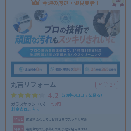
今週の厳選・優良業者！
丸吉リフォーム
27
＋
4.2
（30件の
口コミを見る
）
ガラスサッシ（小）
798円
料金表はこちら
特⻑1
追加料金なしでカビ臭さまでスッキリ解消
特⻑2
夜間対応で仕事帰りでも予定を組みやすい