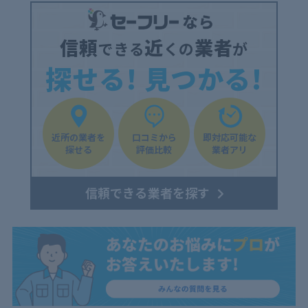
信頼
近
業者
できる
くの
が
探せる! 見つかる!
近所の業者を
口コミから
即対応可能な
探せる
評価比較
業者アリ
信頼できる業者を探す