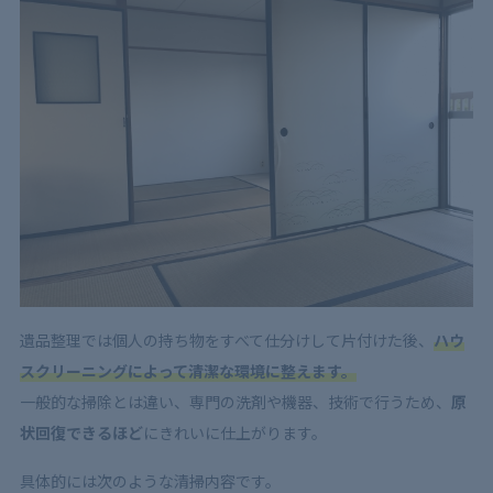
6
遺品整理時のハウスクリーニング依頼先の決め方【業
者選びの3つのポイント】
6.1
料金が明確でわかりやすい
6.2
自分が求めるサービスを提供している
6.3
口コミや実績を確認する
7
遺品整理ではハウスクリーニングが必要！安心して頼
める業者選びを
遺品整理では個人の持ち物をすべて仕分けして片付けた後、
ハウ
スクリーニングによって清潔な環境に整えます。
一般的な掃除とは違い、専門の洗剤や機器、技術で行うため、
原
状回復できるほど
にきれいに仕上がります。
具体的には次のような清掃内容です。