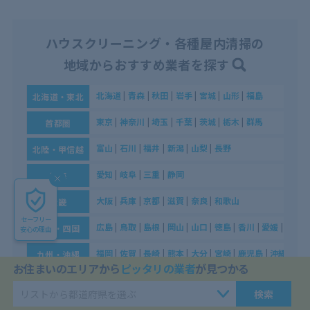
ハウスクリーニング・各種屋内清掃の
地域からおすすめ業者を探す
北海道
|
青森
|
秋田
|
岩手
|
宮城
|
山形
|
福島
北海道・東北
東京
|
神奈川
|
埼玉
|
千葉
|
茨城
|
栃木
|
群馬
首都圏
富山
|
石川
|
福井
|
新潟
|
山梨
|
長野
北陸・甲信越
愛知
|
岐阜
|
三重
|
静岡
東海
大阪
|
兵庫
|
京都
|
滋賀
|
奈良
|
和歌山
近畿
セーフリー
広島
|
鳥取
|
島根
|
岡山
|
山口
|
徳島
|
香川
|
愛媛
|
高知
中国・四国
安心の理由
福岡
|
佐賀
|
長崎
|
熊本
|
大分
|
宮崎
|
鹿児島
|
沖縄
九州・沖縄
お住まいのエリアから
ピッタリの業者
が見つかる
検索