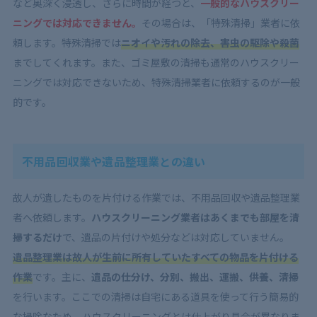
など奥深く浸透し、さらに時間が経つと、
一般的なハウスクリー
ニングでは対応できません。
その場合は、「特殊清掃」業者に依
頼します。特殊清掃では
ニオイや汚れの除去、害虫の駆除や殺菌
までしてくれます。また、ゴミ屋敷の清掃も通常のハウスクリー
ニングでは対応できないため、特殊清掃業者に依頼するのが一般
的です。
不用品回収業や遺品整理業との違い
故人が遺したものを片付ける作業では、不用品回収や遺品整理業
者へ依頼します。
ハウスクリーニング業者はあくまでも部屋を清
掃するだけ
で、遺品の片付けや処分などは対応していません。
遺品整理業は故人が生前に所有していたすべての物品を片付ける
作業
です。主に、
遺品の仕分け、分別、搬出、運搬、供養、清掃
を行います。ここでの清掃は自宅にある道具を使って行う簡易的
な掃除なため、ハウスクリーニングとは仕上がり具合が異なりま