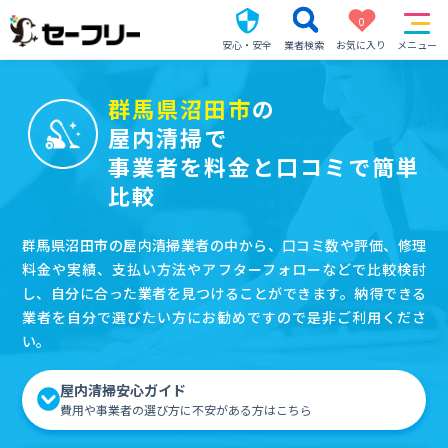
0
安心・安全
業者検索
お気に入り
メニュー
群馬県沼田市
の
屋内清掃で
事業者を料金と口コミで簡単
比較
群馬県沼田市の屋内清掃業者の中から、口コミ数や評価、修理
料金や実績、支払い方法やアフターフォローなどで比較検討
し、自分に合った業者を見つけることができます。納得できる
業者を自分で選びたい方にお勧めですので是非ご利用くださ
い。
屋内清掃安心ガイド
費用や事業者の選び方に不安がある方はこちら