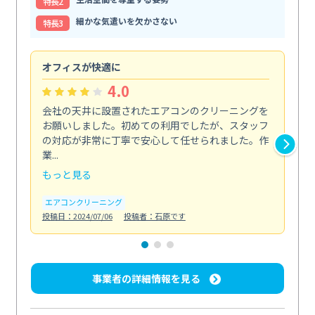
特⻑2
細かな気遣いを欠かさない
特⻑3
オフィスが快適に
納
4.0
会社の天井に設置されたエアコンのクリーニングを
浴
お願いしました。初めての利用でしたが、スタッフ
終
の対応が非常に丁寧で安心して任せられました。作
き
業...
し...
もっと見る
も
エアコンクリーニング
お
投稿日：2024/07/06
投稿者：石原です
投稿日
事業者の詳細情報を見る