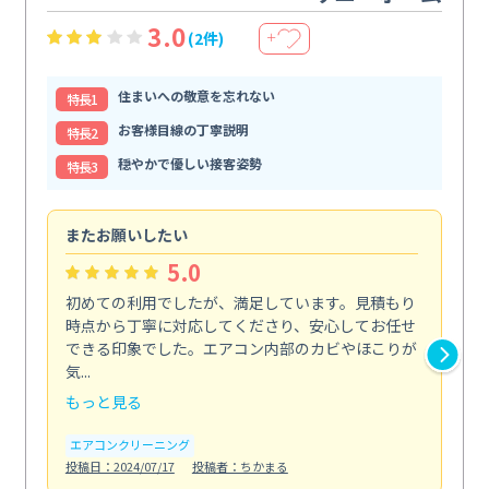
3.0
(2件)
＋
住まいへの敬意を忘れない
特⻑1
お客様目線の丁寧説明
特⻑2
穏やかで優しい接客姿勢
特⻑3
またお願いしたい
仕
5.0
初めての利用でしたが、満足しています。見積もり
エ
時点から丁寧に対応してくださり、安心してお任せ
ー
できる印象でした。エアコン内部のカビやほこりが
で
気...
エ
もっと見る
投稿日
エアコンクリーニング
投稿日：2024/07/17
投稿者：ちかまる