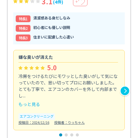
3.1
(4件)
＋
清潔感ある身だしなみ
特⻑1
初心者にも優しい説明
特⻑2
住まいに配慮した心遣い
特⻑3
嫌な臭いが消えた
頼
5.0
冷房をつけるたびにモワッとした臭いがして気にな
毎
っていたので、思い切ってプロにお願いしました。
し
とても丁寧で、エアコンのカバーを外して内部まで
口
し...
な...
もっと見る
も
エアコンクリーニング
水
投稿日：2024/12/16
投稿者：りっちゃん
投稿日