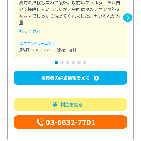
夏前の点検も兼ねて依頼。以前はフィルターだけ自
掃
分で掃除していましたが、今回は奥のファンや熱交
た
換器までしっかり洗ってくれました。黒い汚れが大
キ
量...
安...
もっと見る
も
エアコンクリーニング
お
投稿日：2025/02/23
投稿者：吉村
投稿日
事業者の詳細情報を見る
料金を見る
03-6632-7701