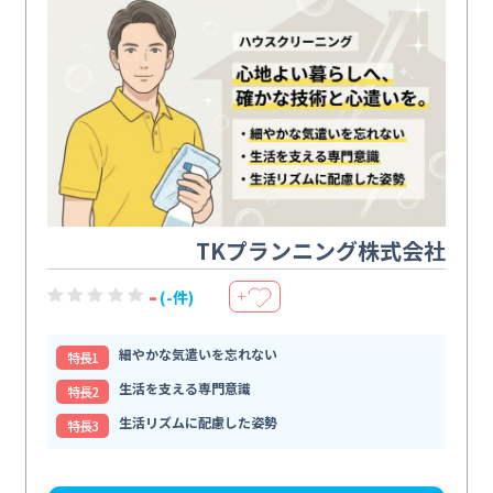
TKプランニング株式会社
-
(-件)
＋
細やかな気遣いを忘れない
特⻑1
生活を支える専門意識
特⻑2
生活リズムに配慮した姿勢
特⻑3