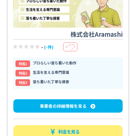
株式会社Aramashi
-
(-件)
＋
プロらしい落ち着いた動作
特⻑1
生活を支える専門意識
特⻑2
落ち着いた丁寧な接客
特⻑3
事業者の詳細情報を見る
料金を見る