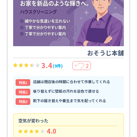
おそうじ本舗
3.4
2
(9件)
＋
店舗は閉店後の時間に合わせて作業してくれる
特⻑1
張り替えずに壁紙の汚れを染色で直せる
特⻑2
靴下の履き替えや養生まで気を配ってくれる
特⻑3
空気が変わった
浴
4.0