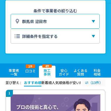
条件で事業者の絞り込む
4
1
件
件
事業者
施工
安心
よくある
料金
口コミ
一覧
事例
ガイド
質問
相場
並び替え :
おすすめ順
新着順
人気順
価格が安い順
評価が高い順
（13件）
評価
1