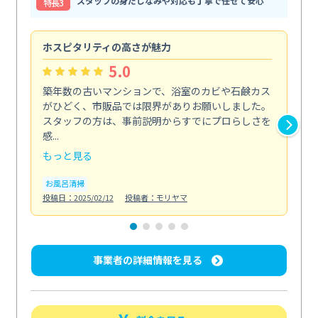
スタッフの身だしなみや対応も丁寧で任せて安心
特⻑3
ホスピタリティの高さが魅力
法
5.0
築年数の古いマンションで、浴室のカビや石鹸カス
会
がひどく、市販品では限界がありお願いしました。
し
スタッフの方は、事前説明からすでにプロらしさを
あ
感...
い...
もっと見る
も
お風呂清掃
ト
投稿日：2025/02/12
投稿者：モリヤマ
投稿日
事業者の詳細情報を見る