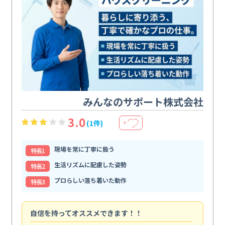
みんなのサポート株式会社
3.0
(1件)
＋
現場を常に丁寧に扱う
特⻑1
生活リズムに配慮した姿勢
特⻑2
プロらしい落ち着いた動作
特⻑3
自信を持ってオススメできます！！