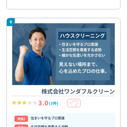
6
株式会社ワンダフルクリーン
3.0
(3件)
＋
住まいを守るプロ意識
特⻑1
生活空間を尊重する姿勢