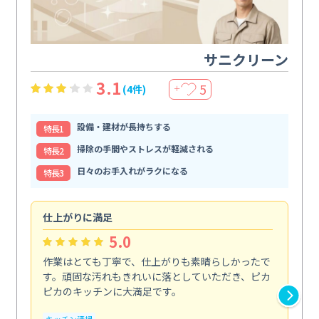
サニクリーン
3.1
5
(4件)
＋
設備・建材が長持ちする
特⻑1
掃除の手間やストレスが軽減される
特⻑2
日々のお手入れがラクになる
特⻑3
仕上がりに満足
親
5.0
作業はとても丁寧で、仕上がりも素晴らしかったで
ス
す。頑固な汚れもきれいに落としていただき、ピカ
説
ピカのキッチンに大満足です。
の
い...
キッチン清掃