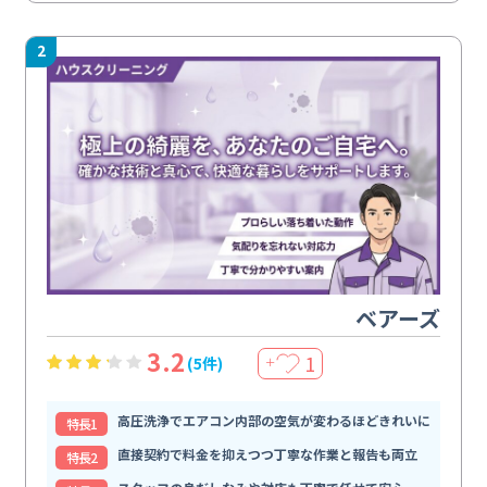
2
ベアーズ
3.2
1
(5件)
＋
高圧洗浄でエアコン内部の空気が変わるほどきれいに
特⻑1
直接契約で料金を抑えつつ丁寧な作業と報告も両立
特⻑2