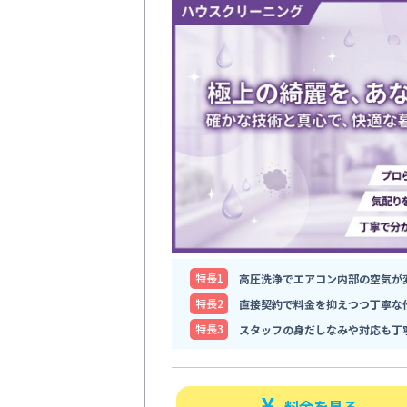
特⻑1
高圧洗浄でエアコン内部の空気が
特⻑2
直接契約で料金を抑えつつ丁寧な
特⻑3
スタッフの身だしなみや対応も丁
料金を見る