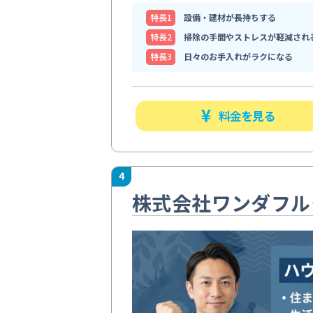
特⻑1
設備・建材が長持ちする
特⻑2
掃除の手間やストレスが軽減され
特⻑3
日々のお手入れがラクになる
料金を見る
4
株式会社ワンダフル