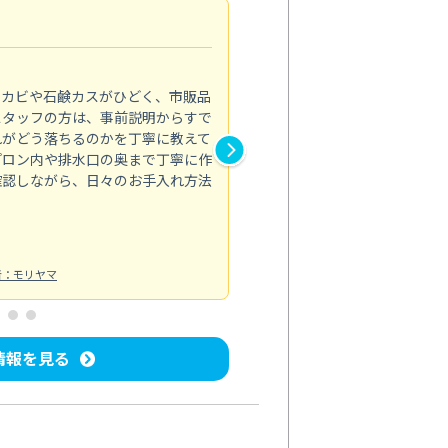
法人利用
5.0
のカビや石鹸カスがひどく、市販品
会社のトイレと洗面台清掃をス
スタッフの方は、事前説明からすで
てはオフィス対応が雑なところ
れがどう落ちるのかを丁寧に教えて
なみから言葉遣い、作業マナー
プロン内や排水口の奥まで丁寧に作
心して任せられました。
確認しながら、日々のお手入れ方法
トイレ清掃
投稿日：2024/09/09
投
者：モリヤマ
情報を見る