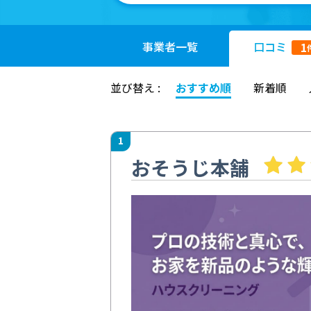
事業者
一覧
口コミ
1
並び替え :
おすすめ順
新着順
1
おそうじ本舗