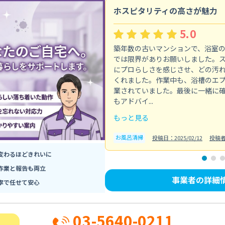
ホスピタリティの高さが魅力
5.0
築年数の古いマンションで、浴室
では限界がありお願いしました。
にプロらしさを感じさせ、どの汚
くれました。作業中も、浴槽のエ
業されていました。最後に一緒に
もアドバイ...
もっと見る
お風呂清掃
投稿日：2025/02/12
投稿
変わるほどきれいに
作業と報告も両立
事業者の詳細
寧で任せて安心
03-5640-0211