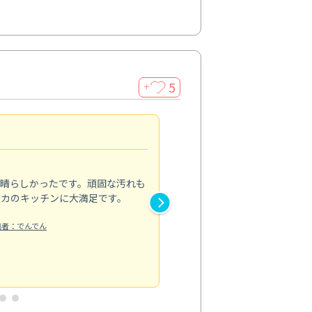
5
＋
親切で丁寧な作業
5.0
素晴らしかったです。頑固な汚れも
スタッフの方は非常に親切で、
ピカのキッチンに大満足です。
き安心感がありました。エアコ
り快適に感じています。丁寧な
稿者：でんでん
エアコンクリーニング
投稿日：2024/