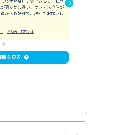
の対応が非常に丁寧で安心して任せ
もスムーズに進行。頑固な汚れ
風が明らかに違い、オフィス全体が
生まれ変わりました。料金も納
社員からも好評で、次回もお願いし
ています。
お風呂清掃
投稿日：2024/06/18
投
06
投稿者：石原です
情報を見る