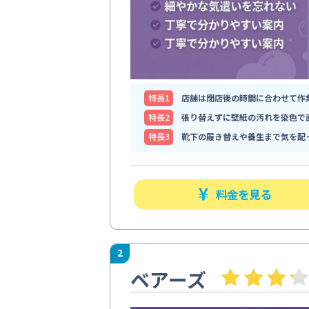
特⻑1
店舗は閉店後の時間に合わせて作
特⻑2
張り替えずに壁紙の汚れを染色で
特⻑3
靴下の履き替えや養生まで気を配
料金を見る
2
ベアーズ