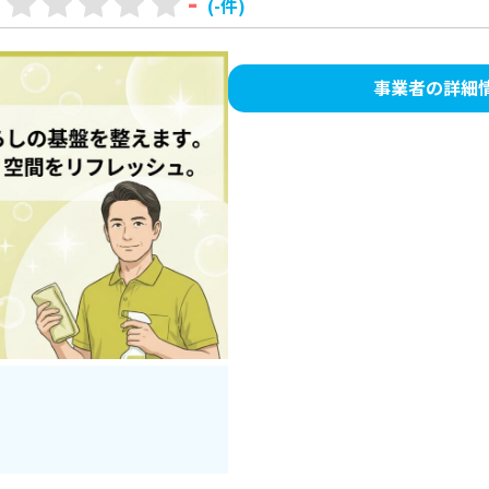
-
(-件)
事業者の詳細