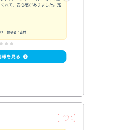
てくれて、安心感がありました。定
お風呂清掃
投稿日：2025/02/12
投
23
投稿者：吉村
情報を見る
1
＋