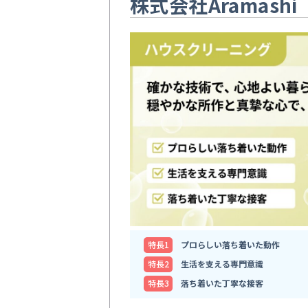
株式会社Aramashi
特⻑1
プロらしい落ち着いた動作
特⻑2
生活を支える専門意識
特⻑3
落ち着いた丁寧な接客