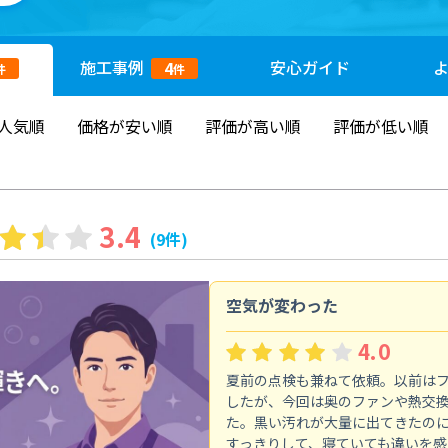
施工
事例
安心
ガイド
4
件
件
人気順
価格が安い順
評価が高い順
評価が低い順
3.4
(9件)
空気が変わった
4.0
夏前の点検も兼ねて依頼。以前は
したが、今回は奥のファンや熱交
た。黒い汚れが大量に出てきたの
すっきりして、寝ていても違いを感