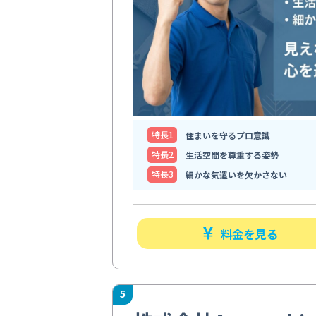
特⻑1
住まいを守るプロ意識
特⻑2
生活空間を尊重する姿勢
特⻑3
細かな気遣いを欠かさない
料金を見る
5