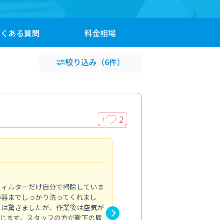
よくある
質問
料金
相場
絞り込み
（6件）
2
＋
浴室が明るく
5.0
フィルターだけ自分で掃除していま
掃除しても取れなかったカビや
換器までしっかり洗ってくれまし
がプロ。浴室が明るく感じるほ
には驚きましたが、作業後は空気が
の説明も丁寧で安心できました
じます。スタッフの方が靴下の履
と気分も全然違います。