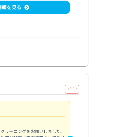
情報を見る
＋
納得のサービス
5.0
のクリーニングをお願いしました。
浴室の清掃を依頼しました。ス