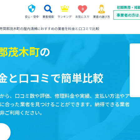
初期費用・掲
0
事業者の方は
安心・安全
業者検索
ランキング
お気に入り
業者の選び方
芳賀郡茂木町の屋内清掃におすすめの業者を料金と口コミで比較
郡茂木町
の
金と口コミで簡単比較
から、口コミ数や評価、修理料金や実績、支払い方法やア
に合った業者を見つけることができます。納得できる業者
非ご利用ください。