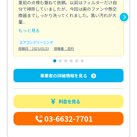
夏前の点検も兼ねて依頼。以前はフィルターだけ自
掃
分で掃除していましたが、今回は奥のファンや熱交
た
換器までしっかり洗ってくれました。黒い汚れが大
キ
量...
安...
もっと見る
も
エアコンクリーニング
お
投稿日：2025/02/23
投稿者：吉村
投稿日
事業者の詳細情報を見る
料金を見る
03-6632-7701