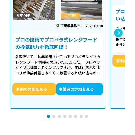
プロの温
BEFORE
AFTER
い込み力
千葉県香取市
2026.01.30
キッチンの
える「シロ
プロの技術でプロペラ式レンジフード
長年の調理
まうとご家
の換気能力を徹底回復！
せん。お預
香取市にて、長年愛用されているプロペラタイプの
事例の詳
レンジフード清掃を実施いたしました。 プロペラ
タイプは構造こそシンプルですが、実は油汚れやホ
コリが直接付着しやすく、放置すると吸い込みが悪
くなるだけでなく、異音や故障の原因に…
事例の詳細を見る
事業者の詳細を見る