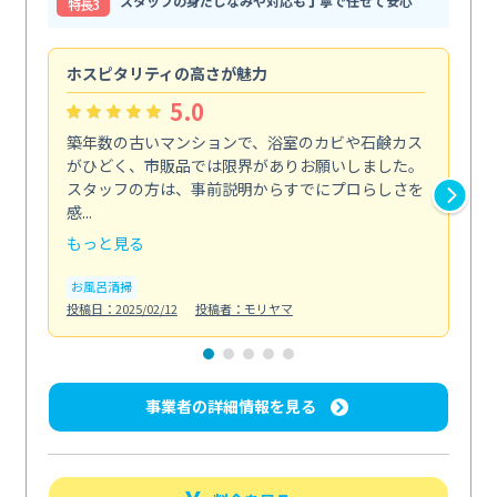
スタッフの身だしなみや対応も丁寧で任せて安心
特⻑3
ホスピタリティの高さが魅力
法
5.0
築年数の古いマンションで、浴室のカビや石鹸カス
会
がひどく、市販品では限界がありお願いしました。
し
スタッフの方は、事前説明からすでにプロらしさを
あ
感...
い...
もっと見る
も
お風呂清掃
ト
投稿日：2025/02/12
投稿者：モリヤマ
投稿日
事業者の詳細情報を見る