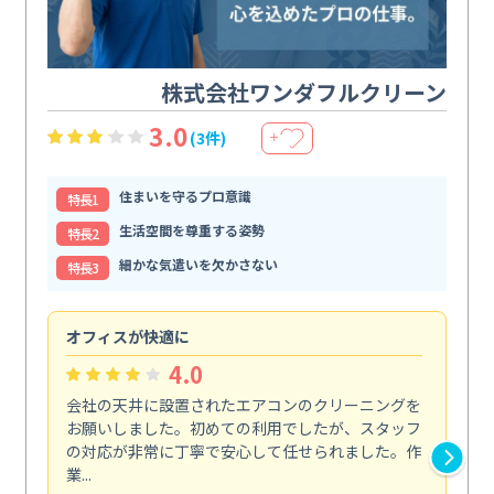
株式会社ワンダフルクリーン
3.0
(3件)
＋
住まいを守るプロ意識
特⻑1
生活空間を尊重する姿勢
特⻑2
細かな気遣いを欠かさない
特⻑3
オフィスが快適に
納
4.0
会社の天井に設置されたエアコンのクリーニングを
浴
お願いしました。初めての利用でしたが、スタッフ
終
の対応が非常に丁寧で安心して任せられました。作
き
業...
し...