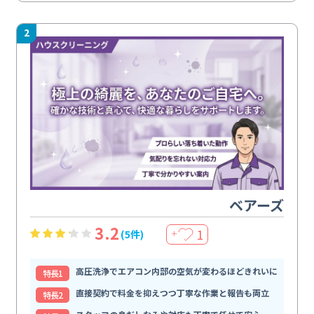
2
ベアーズ
3.2
1
(5件)
＋
高圧洗浄でエアコン内部の空気が変わるほどきれいに
特⻑1
直接契約で料金を抑えつつ丁寧な作業と報告も両立
特⻑2