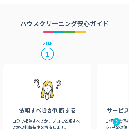
ハウスクリーニング安心ガイド
STEP
1
依頼すべきか
判断する
サービ
自分で掃除すべきか、プロに依頼すべ
17種類の清
きかの判断基準を解説します。
ク/単発の使