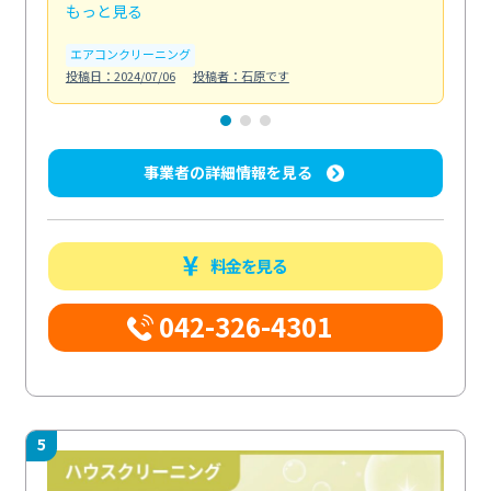
もっと見る
も
エアコンクリーニング
お
投稿日：2024/07/06
投稿者：石原です
投稿日
事業者の詳細情報を見る
料金を見る
042-326-4301
5