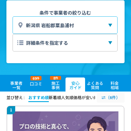
条件で事業者の絞り込む
8
69
件
件
事業者
施工
安心
よくある
料金
口コミ
一覧
事例
ガイド
質問
相場
並び替え :
おすすめ順
新着順
人気順
価格が安い順
評価が高い順
（6件）
評価
1