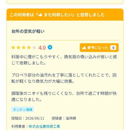
この利用者は「
また利用したい
」と回答しました
台所の空気が軽い
4.0
0
参考になった
料理中に煙がこもりやすく、換気扇の吸い込みが弱いと感
じて依頼しました。
プロペラ部分の油汚れを丁寧に落としてくれたことで、回
転が軽くなり換気力が大幅に改善。
調理後のニオイも残りにくくなり、台所で過ごす時間が快
適になりました。
キッチン清掃
投稿日：2026/06/11
投稿者：油淋鶏
利用業者：
株式会社蒼技建工業