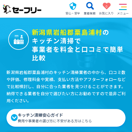
0
安心・安全
業者検索
お気に入り
メニュー
新潟県岩船郡粟島浦村
の
キッチン清掃で
事業者を料金と口コミで簡単
比較
新潟県岩船郡粟島浦村のキッチン清掃業者の中から、口コミ数
や評価、修理料金や実績、支払い方法やアフターフォローなど
で比較検討し、自分に合った業者を見つけることができます。
納得できる業者を自分で選びたい方にお勧めですので是非ご利
用ください。
キッチン清掃安心ガイド
費用や事業者の選び方に不安がある方はこちら