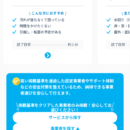
こんな方におすすめ
主
汚れが落ちなくて困っている
水回り（
時間をかけたくない
床・窓・
引越し・転居の予定がある
屋外・空
読了目安
約1分
読了目安
高い掲載基準を通過した認定事業者やサポート体制
などの安全対策を整えているため、納得できる事業
者選びを安心して行えます。
掲載基準をクリアした事業者のみ掲載！安心してお
選びください！
サービスから探す
事業者を探す