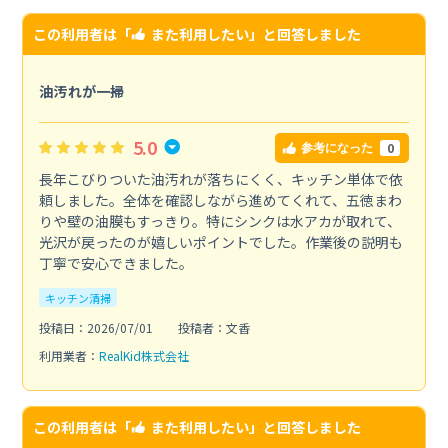
この利用者は「
また利用したい
」と回答しました
油汚れが一掃
5.0
0
参考になった
長年こびりついた油汚れが落ちにくく、キッチン単体で依
頼しました。全体を確認しながら進めてくれて、五徳まわ
りや壁の油膜もすっきり。特にシンクは水アカが取れて、
光沢が戻ったのが嬉しいポイントでした。作業後の説明も
丁寧で安心できました。
キッチン清掃
投稿日：2026/07/01
投稿者：文香
利用業者：
RealKid株式会社
この利用者は「
また利用したい
」と回答しました