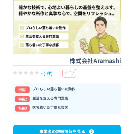
株式会社Aramashi
-
(-件)
＋
プロらしい落ち着いた動作
特⻑1
生活を支える専門意識
特⻑2
落ち着いた丁寧な接客
特⻑3
事業者の詳細情報を見る