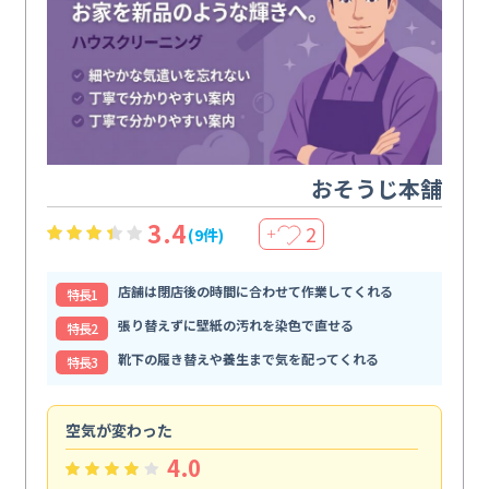
おそうじ本舗
3.4
2
(9件)
＋
店舗は閉店後の時間に合わせて作業してくれる
特⻑1
張り替えずに壁紙の汚れを染色で直せる
特⻑2
靴下の履き替えや養生まで気を配ってくれる
特⻑3
空気が変わった
浴
4.0