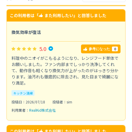
この利用者は「
また利用したい
」と回答しました
換気効率が復活
5.0
0
参考になった
料理中のニオイがこもるようになり、レンジフード単体で
お願いしました。ファン内部までしっかり洗浄してくれ
て、動作音も軽くなり換気力が上がったのがはっきり分か
ります。油汚れも徹底的に除去され、見た目まで綺麗にな
り満足。
キッチン清掃
投稿日：2026/07/18
投稿者：sim
利用業者：
RealKid株式会社
この利用者は「
また利用したい
」と回答しました