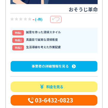
おそうじ革命
-
(-件)
＋
誠意を持った清掃スタイル
特⻑1
真面目で誠実な清掃態度
特⻑2
生活導線を考えた作業配慮
特⻑3
事業者の詳細情報を見る
料金を見る
03-6432-0823