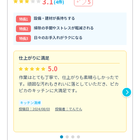
3.1
5
(4件)
＋
設備・建材が長持ちする
特⻑1
掃除の手間やストレスが軽減される
特⻑2
日々のお手入れがラクになる
特⻑3
仕上がりに満足
親
5.0
作業はとても丁寧で、仕上がりも素晴らしかったで
ス
す。頑固な汚れもきれいに落としていただき、ピカ
説
ピカのキッチンに大満足です。
の
い...
キッチン清掃
も
投稿日：2024/08/03
投稿者：でんでん
エ
投稿日