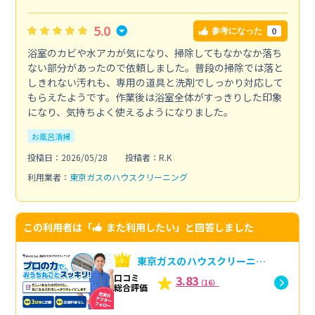
5.0
0
参考になった
浴室のカビや水アカが気になり、掃除してもなかなか落ち
ない部分があったので依頼しました。普段の掃除では落と
しきれない汚れも、専用の道具と洗剤でしっかり対応して
もらえたようです。作業後は浴室全体がすっきりした印象
になり、気持ちよく使えるようになりました。
お風呂清掃
投稿日：2026/05/28
投稿者：R.K
利用業者：
東京ガスのハウスクリーニング
この利用者は「
また利用したい
」と回答しました
東京ガスのハウスクリーニン
グへの口コミ
口コミ
3.83
（16）
総合評価