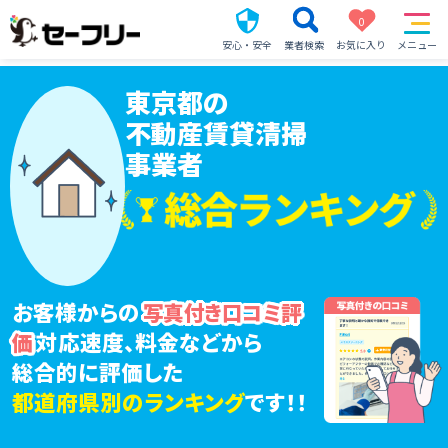
0
安心・安全
業者検索
お気に入り
メニュー
東京都の
不動産賃貸清掃
事業者
お客様からの
写真付き口コミ評
対応速度、料金などから
価
総合的に評価した
都道府県別のランキング
です！！