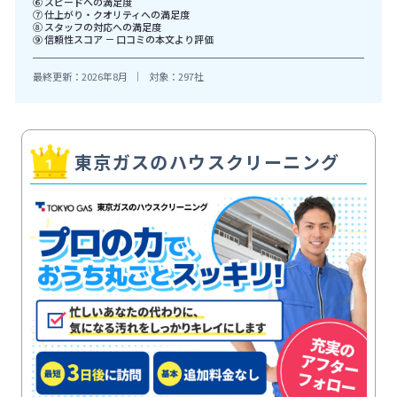
⑥ スピードへの満足度
⑦ 仕上がり・クオリティへの満足度
⑧ スタッフの対応への満足度
⑨ 信頼性スコア － 口コミの本文より評価
最終更新：2026年8月
｜
対象：297社
東京ガスのハウスクリーニング