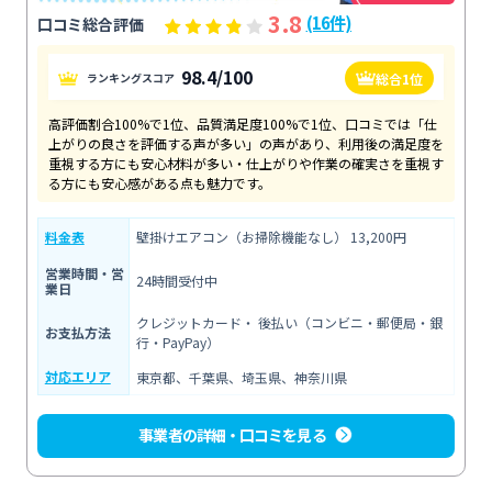
3.8
(16件)
口コミ総合評価
98.4/100
総合1位
ランキングスコア
高評価割合100%で1位、品質満足度100%で1位、口コミでは「仕
上がりの良さを評価する声が多い」の声があり、利用後の満足度を
重視する方にも安心材料が多い・仕上がりや作業の確実さを重視す
る方にも安心感がある点も魅力です。
料金表
壁掛けエアコン（お掃除機能なし） 13,200円
営業時間・営
24時間受付中
業日
クレジットカード・ 後払い（コンビニ・郵便局・銀
お支払方法
行・PayPay）
対応エリア
東京都、千葉県、埼玉県、神奈川県
事業者の詳細・口コミを見る