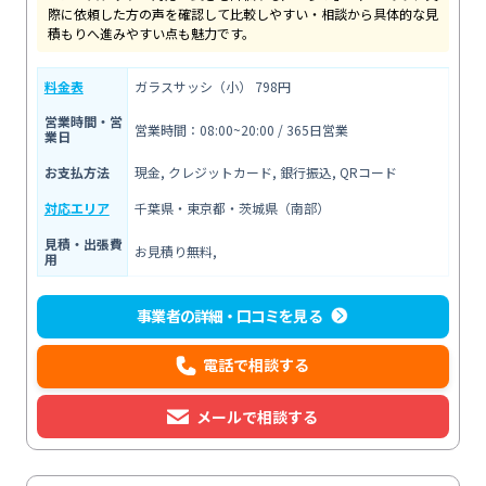
際に依頼した方の声を確認して比較しやすい・相談から具体的な見
積もりへ進みやすい点も魅力です。
料金表
ガラスサッシ（小） 798円
営業時間・営
営業時間：08:00~20:00 / 365日営業
業日
お支払方法
現金, クレジットカード, 銀行振込, QRコード
対応エリア
千葉県・東京都・茨城県（南部）
見積・出張費
お見積り無料,
用
事業者の詳細・口コミを見る
電話で相談する
メールで相談する