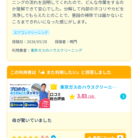
ニングの流れを説明してくれたので、どんな作業をするの
か理解できて安心でした。分解して内部のホコリやカビを
洗浄してもらえたとのことで、普段の掃除では届かないと
ころまできれいになった感じがします。
エアコンクリーニング
投稿日：2026/05/28
投稿者：鳴門
利用業者：
東京ガスのハウスクリーニング
この利用者は「
また利用したい
」と回答しました
東京ガスのハウスクリーニン
グへの口コミ
口コミ
3.83
（16）
総合評価
母が驚いていました
5.0
0
参考になった