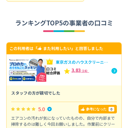
ランキングTOP5の事業者の口コミ
この利用者は「
また利用したい
」と回答しました
東京ガスのハウスクリーニン
グへの口コミ
口コミ
3.83
（16）
総合評価
スタッフの方が親切でした
5.0
0
参考になった
エアコンの汚れが気になっていたものの、自分で内部まで
掃除するのは難しく今回お願いしました。作業前にクリー