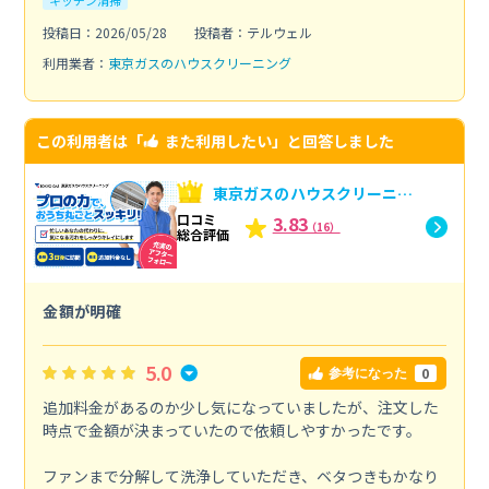
キッチン清掃
投稿日：2026/05/28
投稿者：テルウェル
利用業者：
東京ガスのハウスクリーニング
この利用者は「
また利用したい
」と回答しました
東京ガスのハウスクリーニン
グへの口コミ
口コミ
3.83
（16）
総合評価
金額が明確
5.0
0
参考になった
追加料金があるのか少し気になっていましたが、注文した
時点で金額が決まっていたので依頼しやすかったです。
ファンまで分解して洗浄していただき、ベタつきもかなり