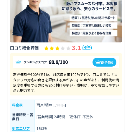
3.1
(4件)
口コミ総合評価
88.8/100
総合5位
ランキングスコア
高評価割合100%で1位、対応満足度100%で1位、口コミでは「ス
タッフの対応の良さを評価する声が多い」の声があり、利用後の満
足度を重視する方にも安心材料が多い・説明が丁寧で相談しやすい
点も魅力です。
料金表
雨戸/網戸 1,500円
営業時間・営
[営業時間] 24時間 [定休日] 不定休
業日
対応エリア
1都3県