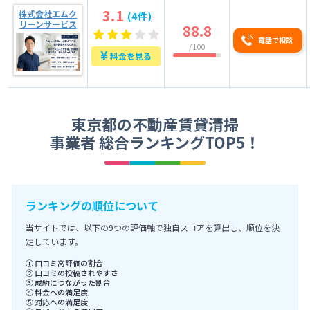
3.1
株式会社エムク
(4件)
リーンサービス
88.8
電話で相談
/ 100
¥
料金を見る
東京都の不動産賃貸清掃
事業者 総合ランキングTOP5！
ランキングの順位について
当サイトでは、以下の9つの評価軸で独自スコアを算出し、順位を決
定しています。
① 口コミ高評価の割合
② 口コミの投稿されやすさ
③ 成約につながった割合
④ 料金への満足度
⑤ 対応への満足度