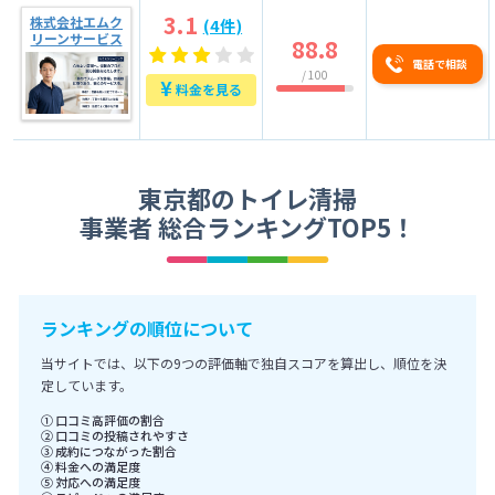
3.1
株式会社エムク
(4件)
リーンサービス
88.8
電話で相談
/ 100
¥
料金を見る
東京都のトイレ清掃
事業者 総合ランキングTOP5！
ランキングの順位について
当サイトでは、以下の9つの評価軸で独自スコアを算出し、順位を決
定しています。
① 口コミ高評価の割合
② 口コミの投稿されやすさ
③ 成約につながった割合
④ 料金への満足度
⑤ 対応への満足度