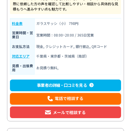
際に依頼した方の声を確認して比較しやすい・相談から具体的な見
積もりへ進みやすい点も魅力です。
料金表
ガラスサッシ（小） 798円
営業時間・営
営業時間：08:00~20:00 / 365日営業
業日
お支払方法
現金, クレジットカード, 銀行振込, QRコード
対応エリア
千葉県・東京都・茨城県（南部）
見積・出張費
お見積り無料,
用
事業者の詳細・口コミを見る
電話で相談する
メールで相談する