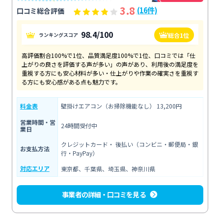
3.8
(16件)
口コミ総合評価
98.4/100
総合1位
ランキングスコア
高評価割合100%で1位、品質満足度100%で1位、口コミでは「仕
上がりの良さを評価する声が多い」の声があり、利用後の満足度を
重視する方にも安心材料が多い・仕上がりや作業の確実さを重視す
る方にも安心感がある点も魅力です。
料金表
壁掛けエアコン（お掃除機能なし） 13,200円
営業時間・営
24時間受付中
業日
クレジットカード・ 後払い（コンビニ・郵便局・銀
お支払方法
行・PayPay）
対応エリア
東京都、千葉県、埼玉県、神奈川県
事業者の詳細・口コミを見る