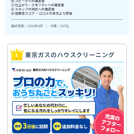
⑥ スピードへの満足度
⑦ 仕上がり・クオリティへの満足度
⑧ スタッフの対応への満足度
⑨ 信頼性スコア － 口コミの本文より評価
最終更新：2026年8月
｜
対象：297社
東京ガスのハウスクリーニング