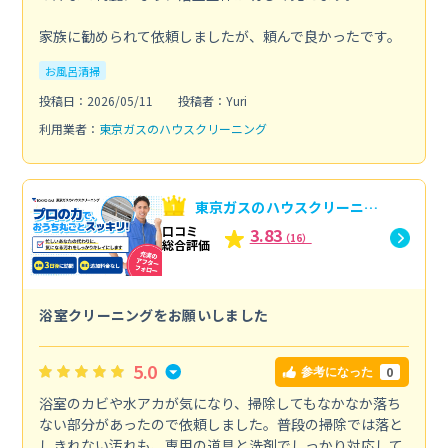
家族に勧められて依頼しましたが、頼んで良かったです。
お風呂清掃
投稿日：2026/05/11
投稿者：Yuri
利用業者：
東京ガスのハウスクリーニング
東京ガスのハウスクリーニン
グへの口コミ
口コミ
3.83
（16）
総合評価
浴室クリーニングをお願いしました
5.0
0
参考になった
浴室のカビや水アカが気になり、掃除してもなかなか落ち
ない部分があったので依頼しました。普段の掃除では落と
しきれない汚れも、専用の道具と洗剤でしっかり対応して