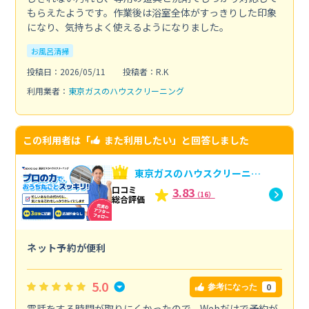
もらえたようです。作業後は浴室全体がすっきりした印象
になり、気持ちよく使えるようになりました。
お風呂清掃
投稿日：2026/05/11
投稿者：R.K
利用業者：
東京ガスのハウスクリーニング
この利用者は「
また利用したい
」と回答しました
東京ガスのハウスクリーニン
グへの口コミ
口コミ
3.83
（16）
総合評価
ネット予約が便利
5.0
0
参考になった
電話をする時間が取りにくかったので、Webだけで予約が