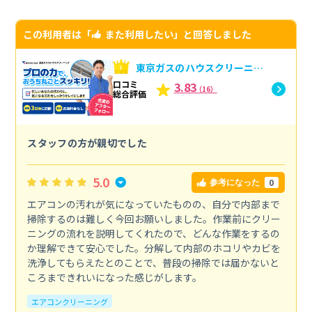
この利用者は「
また利用したい
」と回答しました
東京ガスのハウスクリーニン
グへの口コミ
口コミ
3.83
（16）
総合評価
スタッフの方が親切でした
5.0
0
参考になった
エアコンの汚れが気になっていたものの、自分で内部まで
掃除するのは難しく今回お願いしました。作業前にクリー
ニングの流れを説明してくれたので、どんな作業をするの
か理解できて安心でした。分解して内部のホコリやカビを
洗浄してもらえたとのことで、普段の掃除では届かないと
ころまできれいになった感じがします。
エアコンクリーニング