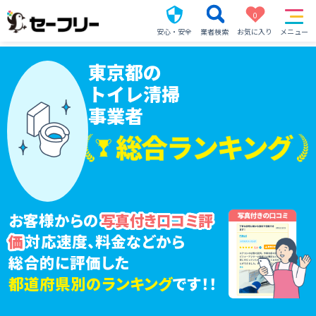
0
安心・安全
業者検索
お気に入り
メニュー
東京都の
トイレ清掃
事業者
お客様からの
写真付き口コミ評
対応速度、料金などから
価
総合的に評価した
都道府県別のランキング
です！！