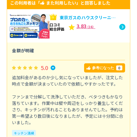
この利用者は「
また利用したい
」と回答しました
東京ガスのハウスクリーニン
グへの口コミ
口コミ
3.83
（16）
総合評価
金額が明確
5.0
0
参考になった
追加料金があるのか少し気になっていましたが、注文した
時点で金額が決まっていたので依頼しやすかったです。
ファンまで分解して洗浄していただき、ベタつきもかなり
落ちています。作業中は壁や周辺をしっかり養生してくだ
さり、キッチンが汚れることもありませんでした。予約は
第一希望より数日後になりましたが、予定には十分間に合
いました。
キッチン清掃