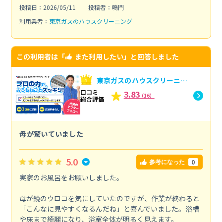
投稿日：2026/05/11
投稿者：鳴門
利用業者：
東京ガスのハウスクリーニング
この利用者は「
また利用したい
」と回答しました
東京ガスのハウスクリーニン
グへの口コミ
口コミ
3.83
（16）
総合評価
母が驚いていました
5.0
0
参考になった
実家のお風呂をお願いしました。
母が鏡のウロコを気にしていたのですが、作業が終わると
「こんなに見やすくなるんだね」と喜んでいました。浴槽
や床まで綺麗になり、浴室全体が明るく見えます。