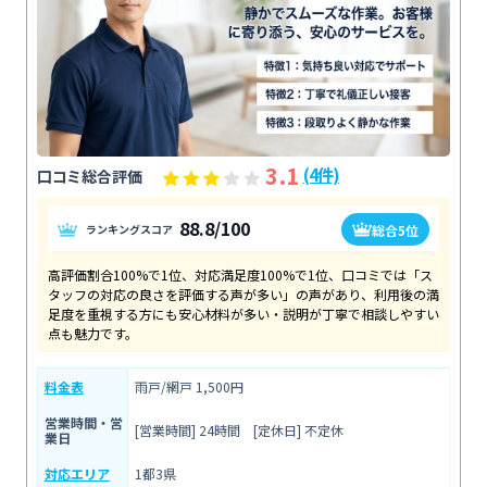
3.1
(4件)
口コミ総合評価
88.8/100
総合5位
ランキングスコア
高評価割合100%で1位、対応満足度100%で1位、口コミでは「ス
タッフの対応の良さを評価する声が多い」の声があり、利用後の満
足度を重視する方にも安心材料が多い・説明が丁寧で相談しやすい
点も魅力です。
料金表
雨戸/網戸 1,500円
営業時間・営
[営業時間] 24時間 [定休日] 不定休
業日
対応エリア
1都3県