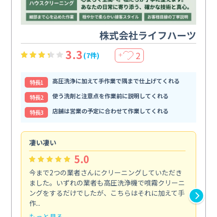
株式会社ライフハーツ
3.3
2
(7件)
＋
高圧洗浄に加えて手作業で隅まで仕上げてくれる
特⻑1
使う洗剤と注意点を作業前に説明してくれる
特⻑2
店舗は営業の予定に合わせて作業してくれる
特⻑3
凄い凄い
初
5.0
今まで2つの業者さんにクリーニングしていただき
ハ
ました。いずれの業者も高圧洗浄機で噴霧クリーニ
の
ングをするだけでしたが、こちらはそれに加えて手
し
作...
ラ...
もっと見る
も