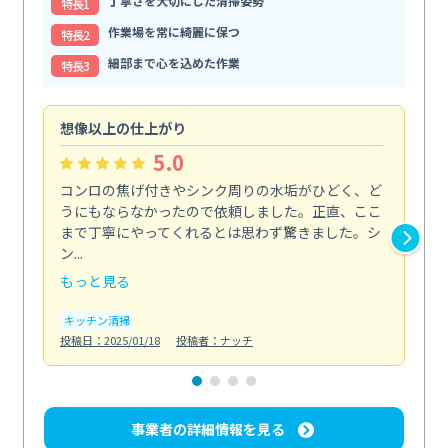
丁寧さを大切にした清掃姿勢
特⻑1
作業場を常に綺麗に保つ
特⻑2
細部まで心を込めた作業
特⻑3
想像以上の仕上がり
ス
5.0
コンロの焦げ付きやシンク周りの水垢がひどく、ど
油
うにもならなかったので依頼しました。正直、ここ
し
まで丁寧にやってくれるとは思わず驚きました。シ
浄
ン...
2...
もっと見る
も
キッチン清掃
キ
投稿日：2025/01/18
投稿者：ナッチ
投稿日
事業者の詳細情報を見る