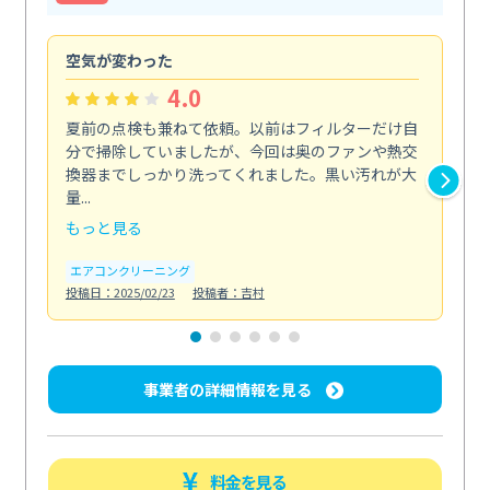
空気が変わった
浴
4.0
夏前の点検も兼ねて依頼。以前はフィルターだけ自
掃
分で掃除していましたが、今回は奥のファンや熱交
た
換器までしっかり洗ってくれました。黒い汚れが大
キ
量...
安...
もっと見る
も
エアコンクリーニング
お
投稿日：2025/02/23
投稿者：吉村
投稿日
事業者の詳細情報を見る
料金を見る