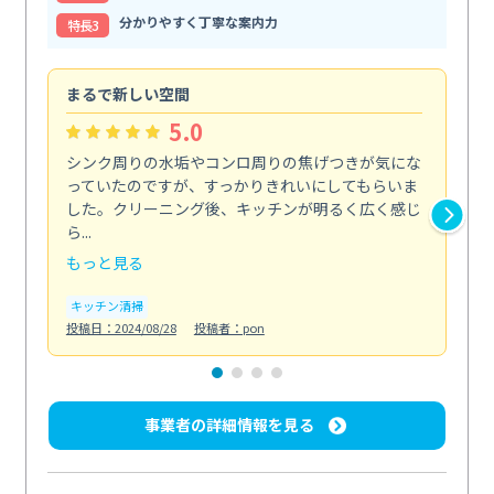
分かりやすく丁寧な案内力
特⻑3
まるで新しい空間
清
5.0
シンク周りの水垢やコンロ周りの焦げつきが気にな
ト
っていたのですが、すっかりきれいにしてもらいま
依
した。クリーニング後、キッチンが明るく広く感じ
ッ
ら...
か...
もっと見る
も
キッチン清掃
ト
投稿日：2024/08/28
投稿者：pon
投稿日
事業者の詳細情報を見る