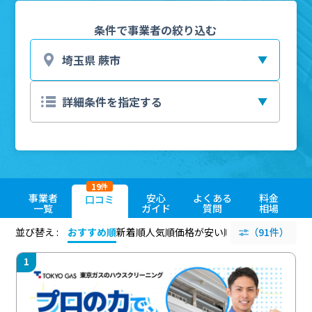
条件で事業者の絞り込む
19
件
事業者
安心
よくある
料金
口コミ
一覧
ガイド
質問
相場
並び替え :
おすすめ順
新着順
人気順
価格が安い順
評価が高い順
（91件）
評価
1