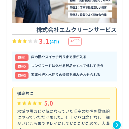
株式会社エムクリーンサービス
3.1
(4件)
＋
床の隅やスイッチ周りまで手が入る
特⻑1
レンジフードは外せる部品をすべて外して洗う
特⻑2
家事代行と水回りの清掃を組み合わせられる
特⻑3
徹底的に
助
5.0
水垢や黒カビが気になっていた浴室の掃除を徹底的
体
にやっていただけました。仕上がりは文句なし。細
掃
かいところまでキレイにしていただいたので、大満
内