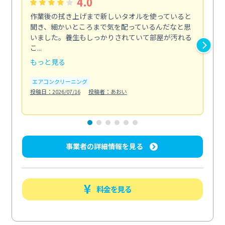
4.0
作業後の拭き上げまで新しいタオルを使っていると
ベ
聞き、細かいところまで気を配っているんだなと思
単
いました。養生もしっかりされていて部屋が汚れる
が
こ...
回...
もっと見る
も
エアコンクリーニング
ベラ
投稿日：2026/07/16
投稿者：あおい
投稿日
事業者の詳細情報を見る
料金を見る