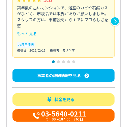
築年数の古いマンションで、浴室のカビや石鹸カス
会
がひどく、市販品では限界がありお願いしました。
し
スタッフの方は、事前説明からすでにプロらしさを
あ
感...
い...
もっと見る
も
お風呂清掃
ト
投稿日：2025/02/12
投稿者：モリヤマ
投稿日
事業者の詳細情報を見る
料金を見る
03-5640-0211
9：00～18：00 365日