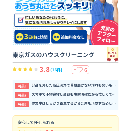
東京ガスのハウスクリーニング
3.8
6
(16件)
＋
部品を外した高圧洗浄で普段届かない汚れも臭いもすっきり解消
特⻑1
スマホで予約完結し金額も事前明確だから忙しくても頼みやすい
特⻑2
作業中はしっかり養生するから部屋を汚さず安心して任せられる
特⻑3
安心して任せられる
見