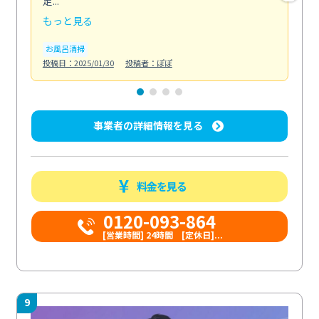
足...
の...
もっと見る
も
お風呂清掃
水
投稿日：2025/01/30
投稿者：ぽぽ
投稿日
事業者の詳細情報を見る
料金を見る
0120-093-864
[営業時間] 24時間 [定休日]...
9