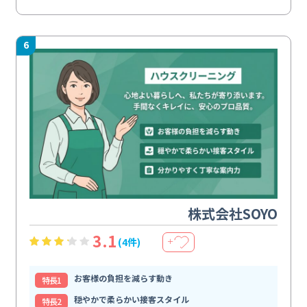
6
株式会社SOYO
3.1
(4件)
＋
お客様の負担を減らす動き
特⻑1
穏やかで柔らかい接客スタイル
特⻑2