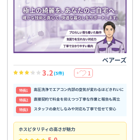
ベアーズ
3.2
1
(5件)
＋
高圧洗浄でエアコン内部の空気が変わるほどきれいに
特⻑1
直接契約で料金を抑えつつ丁寧な作業と報告も両立
特⻑2
スタッフの身だしなみや対応も丁寧で任せて安心
特⻑3
ホスピタリティの高さが魅力
法
5.0