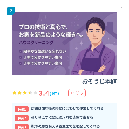
2
おそうじ本舗
3.4
2
(9件)
＋
店舗は閉店後の時間に合わせて作業してくれる
特⻑1
張り替えずに壁紙の汚れを染色で直せる
特⻑2
靴下の履き替えや養生まで気を配ってくれる
特⻑3