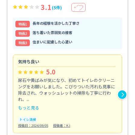
3.1
(5件)
＋
長年の経験を活かした丁寧さ
特⻑1
落ち着いた雰囲気の接客
特⻑2
住まいに配慮した心遣い
特⻑3
気持ち良い
頼
5.0
尿石や黄ばみが気になり、初めてトイレのクリーニ
エ
ングをお願いしました。こびりついた汚れも見事に
で
除去され、ウォッシュレットの掃除も丁寧に行わ
浄
れ、...
も...
もっと見る
も
トイレ清掃
エ
投稿日：2024/09/05
投稿者：K.I
投稿日