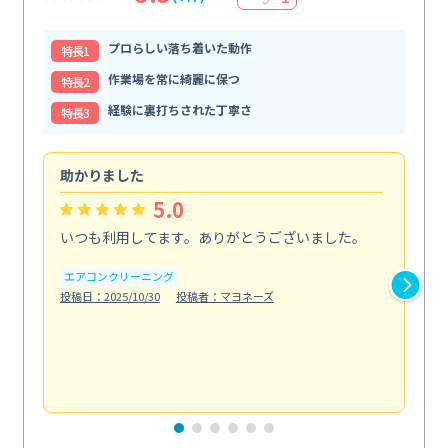
プロらしい落ち着いた動作
特⻑1
作業場を常に綺麗に保つ
特⻑2
経験に裏打ちされた丁寧さ
特⻑3
助かりました
助
5.0
いつも利用してます。ありがとうございました。
綺
く
エアコンクリーニング
投稿日：2025/10/30
投稿者：マヨネーズ
エ
投稿日