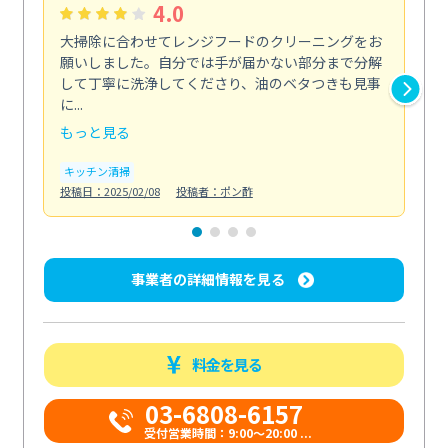
4.0
大掃除に合わせてレンジフードのクリーニングをお
ト
願いしました。自分では手が届かない部分まで分解
の
して丁寧に洗浄してくださり、油のベタつきも見事
れ
に...
け...
もっと見る
も
キッチン清掃
お
投稿日：2025/02/08
投稿者：ポン酢
投稿日
事業者の詳細情報を見る
料金を見る
03-6808-6157
受付営業時間：9:00〜20:00 ...