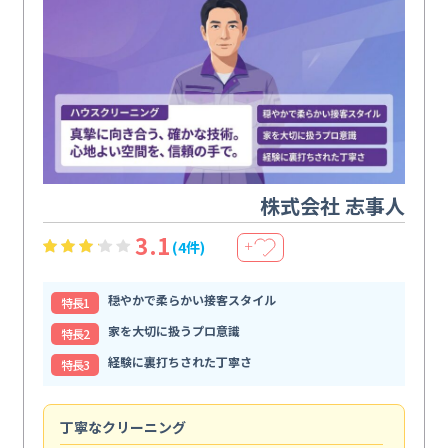
株式会社 志事人
3.1
(4件)
＋
穏やかで柔らかい接客スタイル
特⻑1
家を大切に扱うプロ意識
特⻑2
経験に裏打ちされた丁寧さ
特⻑3
丁寧なクリーニング
サ