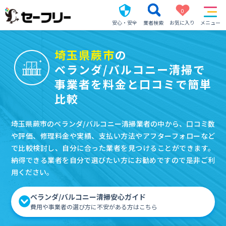
0
安心・安全
業者検索
お気に入り
メニュー
埼玉県蕨市
の
ベランダ/バルコニー清掃で
事業者を料金と口コミで簡単
比較
埼玉県蕨市のベランダ/バルコニー清掃業者の中から、口コミ数
や評価、修理料金や実績、支払い方法やアフターフォローなど
で比較検討し、自分に合った業者を見つけることができます。
納得できる業者を自分で選びたい方にお勧めですので是非ご利
用ください。
ベランダ/バルコニー清掃安心ガイド
費用や事業者の選び方に不安がある方はこちら