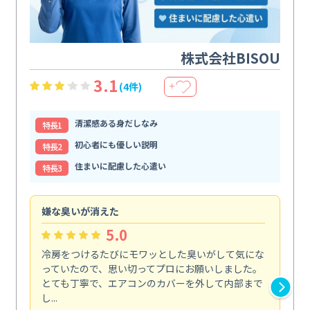
株式会社BISOU
3.1
(4件)
＋
清潔感ある身だしなみ
特⻑1
初心者にも優しい説明
特⻑2
住まいに配慮した心遣い
特⻑3
嫌な臭いが消えた
頼
5.0
冷房をつけるたびにモワッとした臭いがして気にな
毎
っていたので、思い切ってプロにお願いしました。
し
とても丁寧で、エアコンのカバーを外して内部まで
口
し...
な...