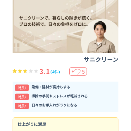
サニクリーン
3.1
5
(4件)
＋
設備・建材が長持ちする
特⻑1
掃除の手間やストレスが軽減される
特⻑2
日々のお手入れがラクになる
特⻑3
仕上がりに満足
親