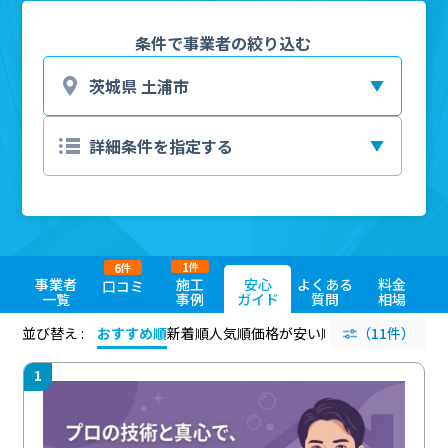
条件で事業者の絞り込む
1
6
件
件
事業者
施工
安心
よくある
料金
口コミ
一覧
事例
ガイド
質問
相場
並び替え :
おすすめ順
新着順
人気順
価格が安い順
評価が高い順
（11件）
評価
1