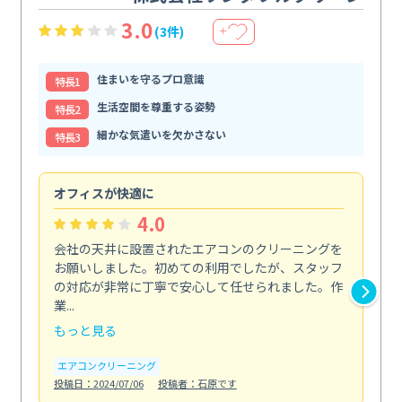
3.0
(3件)
＋
住まいを守るプロ意識
特⻑1
生活空間を尊重する姿勢
特⻑2
細かな気遣いを欠かさない
特⻑3
オフィスが快適に
納
4.0
会社の天井に設置されたエアコンのクリーニングを
浴
お願いしました。初めての利用でしたが、スタッフ
終
の対応が非常に丁寧で安心して任せられました。作
き
業...
し...
もっと見る
も
エアコンクリーニング
お
投稿日：2024/07/06
投稿者：石原です
投稿日