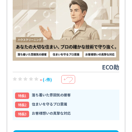
ECO助
-
(-件)
＋
落ち着いた雰囲気の接客
特⻑1
住まいを守るプロ意識
特⻑2
お客様想いの真摯な対応
特⻑3