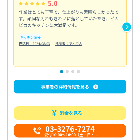
5.0
作業はとても丁寧で、仕上がりも素晴らしかったで
ス
す。頑固な汚れもきれいに落としていただき、ピカ
説
ピカのキッチンに大満足です。
の
い...
キッチン清掃
も
投稿日：2024/08/03
投稿者：でんでん
エ
投稿日
事業者の詳細情報を見る
料金を見る
03-3276-7274
受付10:00〜16:00（土・日・...