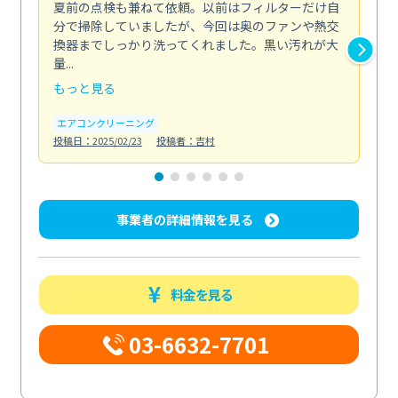
夏前の点検も兼ねて依頼。以前はフィルターだけ自
掃
分で掃除していましたが、今回は奥のファンや熱交
た
換器までしっかり洗ってくれました。黒い汚れが大
キ
量...
安...
もっと見る
も
エアコンクリーニング
お
投稿日：2025/02/23
投稿者：吉村
投稿日
事業者の詳細情報を見る
料金を見る
03-6632-7701