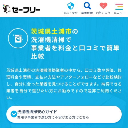
0
安心・安全
業者検索
お気に入り
メニュー
茨城県土浦市
の
洗濯機清掃で
事業者を料金と口コミで簡単
比較
茨城県土浦市の洗濯機清掃業者の中から、口コミ数や評価、修
理料金や実績、支払い方法やアフターフォローなどで比較検討
し、自分に合った業者を見つけることができます。納得できる
業者を自分で選びたい方にお勧めですので是非ご利用くださ
い。
洗濯機清掃安心ガイド
費用や事業者の選び方に不安がある方はこちら