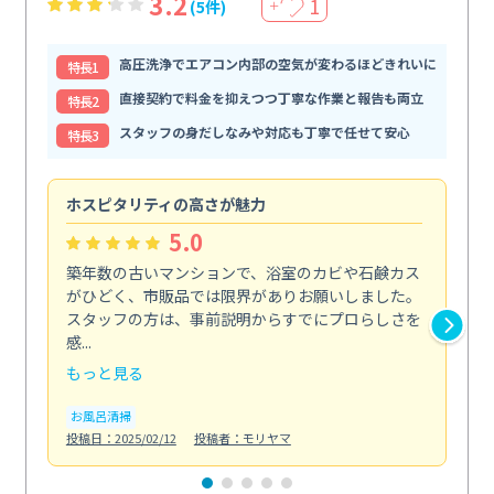
3.2
1
(5件)
＋
高圧洗浄でエアコン内部の空気が変わるほどきれいに
特⻑1
直接契約で料金を抑えつつ丁寧な作業と報告も両立
特⻑2
スタッフの身だしなみや対応も丁寧で任せて安心
特⻑3
ホスピタリティの高さが魅力
法
5.0
築年数の古いマンションで、浴室のカビや石鹸カス
会
がひどく、市販品では限界がありお願いしました。
し
スタッフの方は、事前説明からすでにプロらしさを
あ
感...
い...
もっと見る
も
お風呂清掃
ト
投稿日：2025/02/12
投稿者：モリヤマ
投稿日