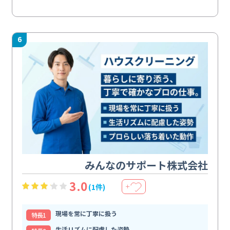
6
みんなのサポート株式会社
3.0
(1件)
＋
現場を常に丁寧に扱う
特⻑1
生活リズムに配慮した姿勢