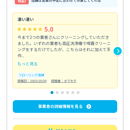
店舗は営業の予定に合わせて作業してくれる
特⻑3
凄い凄い
初
5.0
今まで2つの業者さんにクリーニングしていただき
ハ
ました。いずれの業者も高圧洗浄機で噴霧クリーニ
の
ングをするだけでしたが、こちらはそれに加えて手
し
作...
ラ...
もっと見る
も
フローリング清掃
屋
投稿日：2025/10/30
投稿者：タマキチ
投稿日
事業者の詳細情報を見る