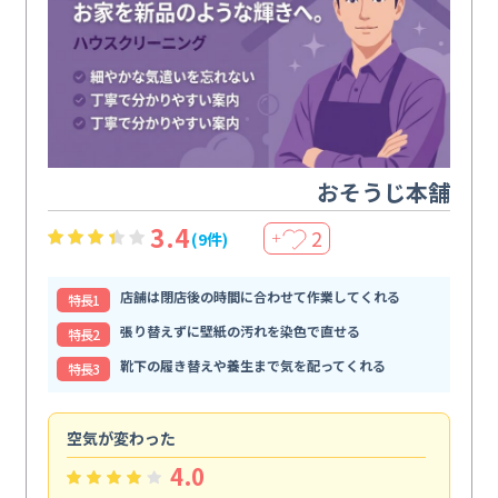
おそうじ本舗
3.4
2
(9件)
＋
店舗は閉店後の時間に合わせて作業してくれる
特⻑1
張り替えずに壁紙の汚れを染色で直せる
特⻑2
靴下の履き替えや養生まで気を配ってくれる
特⻑3
空気が変わった
浴
4.0