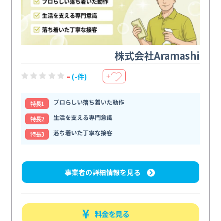
株式会社Aramashi
-
(-件)
＋
プロらしい落ち着いた動作
特⻑1
生活を支える専門意識
特⻑2
落ち着いた丁寧な接客
特⻑3
事業者の詳細情報を見る
料金を見る