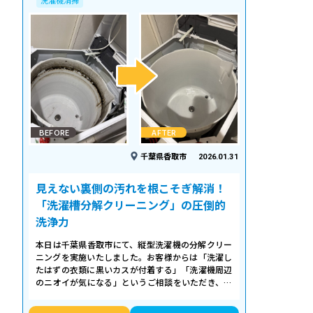
洗濯機清掃
BEFORE
AFTER
千葉県香取市
2026.01.31
見えない裏側の汚れを根こそぎ解消！
「洗濯槽分解クリーニング」の圧倒的
洗浄力
本日は千葉県香取市にて、縦型洗濯機の分解クリー
ニングを実施いたしました。お客様からは「洗濯し
たはずの衣類に黒いカスが付着する」「洗濯機周辺
のニオイが気になる」というご相談をいただき、内
部の状態を確認したところ、洗濯槽の裏…