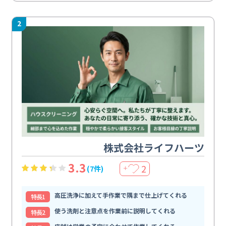
2
株式会社ライフハーツ
3.3
2
(7件)
＋
高圧洗浄に加えて手作業で隅まで仕上げてくれる
特⻑1
使う洗剤と注意点を作業前に説明してくれる
特⻑2