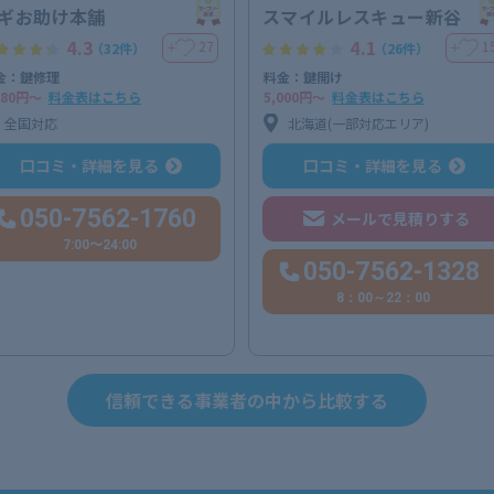
ギお助け本舗
スマイルレスキュー新谷
4.3
4.1
27
1
＋
＋
（32件）
（26件）
金：鍵修理
料金：鍵開け
980円〜
料金表はこちら
5,000円〜
料金表はこちら
全国対応
北海道(一部対応エリア)
口コミ・詳細を見る
口コミ・詳細を見る
050-7562-1760
メールで見積りする
7:00〜24:00
050-7562-1328
8：00～22：00
信頼できる事業者の中から比較する