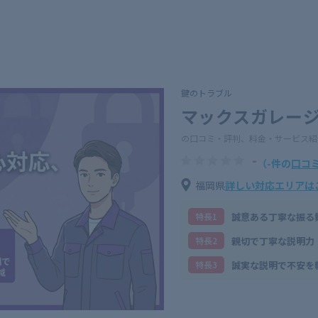
鍵のトラブル
マックスガレー
の口コミ・評判、料金・サービス紹
-
（-件の
口コ
福岡県
詳しい対応エリアは
誠意ある丁寧な振る
特⻑1
親切で丁寧な説明力
特⻑2
誠実な説明で不安を
特⻑3