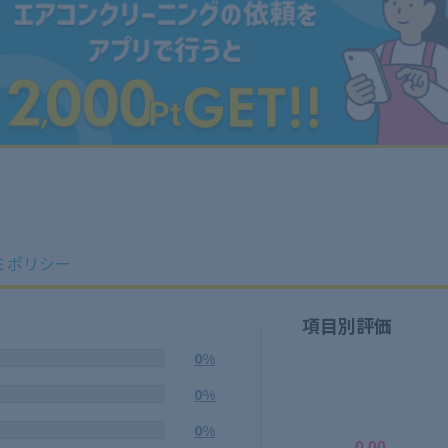
ミポリシー
項目別評価
0%
0%
0%