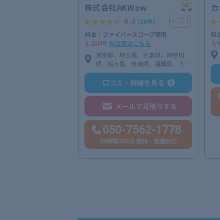
株式会社AKWow
カ
4.4
7
＋
（36件）
料金：ファイバースコープ使用
料
2,200円
料金表はこちら
4,
東京都、埼玉県、千葉県、神奈川
県、栃木県、茨城県、福岡県、大分
県、長崎県、佐賀県、熊本県、大阪
府、福井県、宮城県、岩手県（※エ
口コミ・詳細を見る
リア内であれば、離島を除き全域対
応可能）
メールで見積りする
050-7562-1778
24時間365日 受付・実働対応