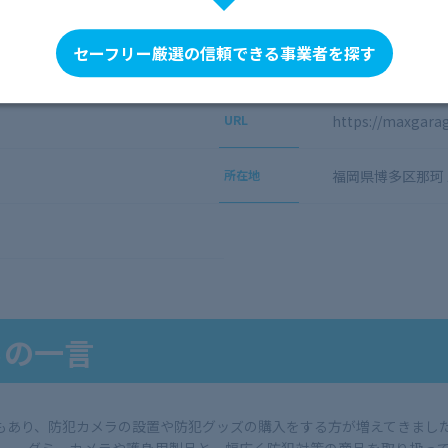
会社概要
セーフリー厳選の信頼できる事業者を探す
URL
https://maxgarag
所在地
福岡県博多区那珂
らの一言
もあり、防犯カメラの設置や防犯グッズの購入をする方が増えてきまし