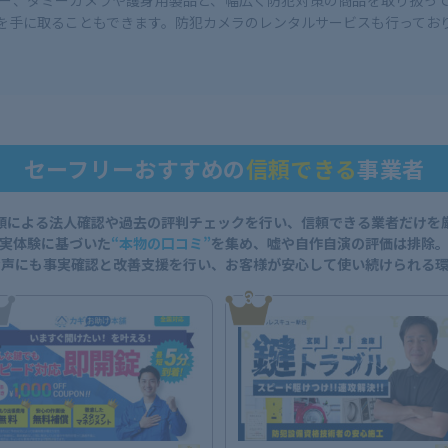
ー、ダミーカメラや護身用製品と、幅広く防犯対策の商品を取り扱っ
を手に取ることもできます。防犯カメラのレンタルサービスも行ってお
セーフリーおすすめの
信頼できる
事業者
類による法人確認や過去の評判チェックを行い、信頼できる業者だけを
実体験に基づいた
“本物の口コミ”
を集め、
嘘や自作自演の評価は排除
な声にも事実確認と改善支援を行い、
お客様が安心して使い続けられる環
3