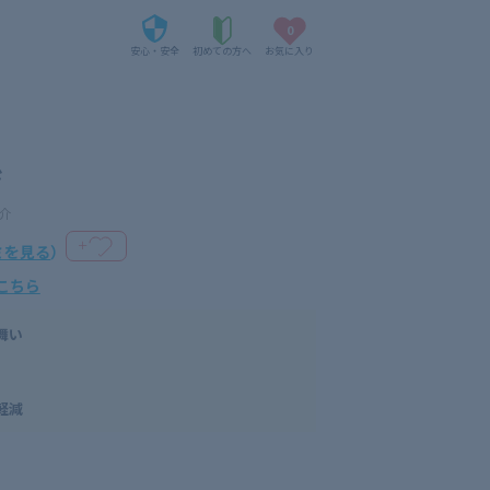
0
安心・安全
初めての方へ
お気に入り
ジ
介
＋
ミを見る
）
こちら
舞い
軽減