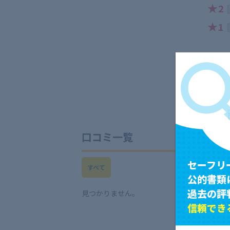
★
2
★
1
口コミ一覧
セーフリ
すべて
公的書類
過去の評
見つかりません。
信頼でき