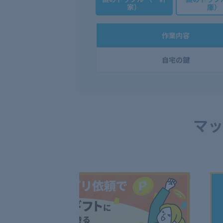
家）
庫）
作業内容
自宅の鍵
マッ