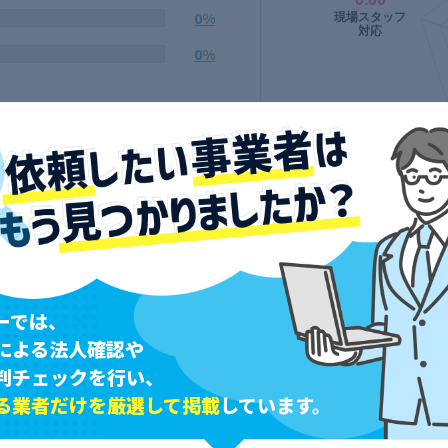
0%
0%
ーでは、
による法人確認や
判チェックを行い、
る業者だけを厳選して掲載
しています。