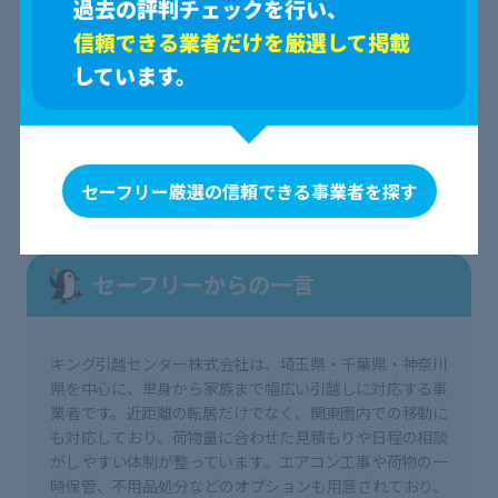
過去の評判チェックを行い、
サービス名
キング引越センター株式会社
信頼できる業者だけを厳選して掲載
電話番号
0120-417-417
しています。
URL
https://www.417417.jp/
所在地
埼玉県新座市野火止8-3-3
セーフリー厳選の信頼できる事業者を探す
セーフリーからの一言
キング引越センター株式会社は、埼玉県・千葉県・神奈川
県を中心に、単身から家族まで幅広い引越しに対応する事
業者です。近距離の転居だけでなく、関東圏内での移動に
も対応しており、荷物量に合わせた見積もりや日程の相談
がしやすい体制が整っています。エアコン工事や荷物の一
時保管、不用品処分などのオプションも用意されており、