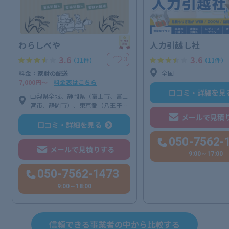
わらしべや
人力引越し社
3.6
3.6
3
＋
（11件）
（11件）
料金：家財の配送
全国
7,000円〜
料金表はこちら
口コミ・詳細を見
山梨県全域、静岡県（富士市、富士
宮市、静岡市）、東京都（八王子
市、日野市）
メールで見積
口コミ・詳細を見る
050-7562-
メールで見積りする
9:00～17:00
050-7562-1473
9:00～18:00
信頼できる事業者の中から比較する