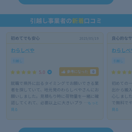
引越し事業者の
新着
口コミ
初めてでも安心
良心的な
2025/05/19
わらしべや
わらしべ
引越し
引越し
5.0
0
参考になった
就職で県外に出るタイミングでお願いできる業
初めての
者を探していて、地元発のわらしべやさんにお
出から搬
願いしました。見積もり時に荷物量を一緒に確
心しまし
認してくれて、必要以上に大きいプラ …
で無料でや
もっと
見る
見る