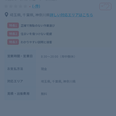
-
(-件)
＋
埼玉県, 千葉県, 神奈川県
詳しい対応エリアはこちら
特⻑1
正確で無駄のない作業運び
特⻑2
住まいを傷つけない配慮
特⻑3
わかりやすい説明と接客
営業時間・営業日
8:30～20:00（年中無休）
お支払方法
現金
対応エリア
埼玉県, 千葉県, 神奈川県
見積・出張費用
無料