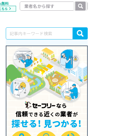
無料
料
こちら
信頼
近
業者
できる
くの
が
探せる! 見つかる!