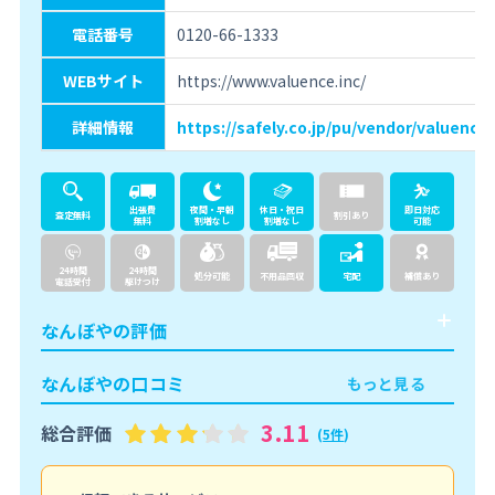
電話番号
0120-66-1333
WEBサイト
https://www.valuence.inc/
詳細情報
https://safely.co.jp/pu/vendor/valuence-
出張費
夜間・早朝
休日・祝日
即日対応
査定無料
割引あり
無料
割増なし
割増なし
可能
24時間
24時間
処分可能
不用品回収
宅配
補償あり
電話受付
駆けつけ
なんぼやの評価
なんぼやの口コミ
もっと見る
3.11
総合評価
(
5件
)