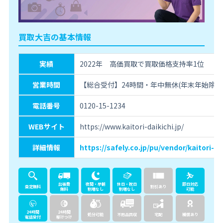
買取大吉の基本情報
実績
2022年 高価買取で買取価格支持率1位
営業時間
【総合受付】24時間・年中無休(年末年始除く
電話番号
0120-15-1234
WEBサイト
https://www.kaitori-daikichi.jp/
詳細情報
https://safely.co.jp/pu/vendor/kaitori-da
出張費
夜間・早朝
休日・祝日
即日対応
査定無料
割引あり
無料
割増なし
割増なし
可能
24時間
24時間
処分可能
不用品回収
宅配
補償あり
電話受付
駆けつけ