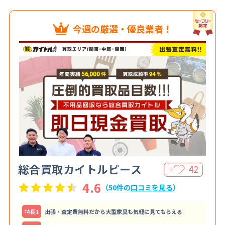
今週の厳選・優良業者！
総合買取カイトルピース
42
＋
4.6
（50件の
口コミを見る
）
特⻑1
出張・査定費無料だから大型家具も気軽に見てもらえる