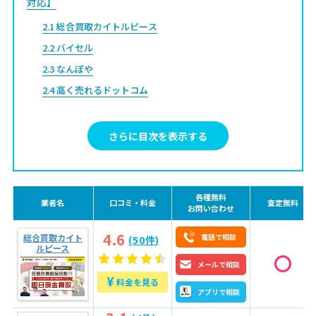
対応】
2.1
総合買取カイトルピース
2.2
バイセル
2.3
なんぼや
2.4
高く売れるドットコム
2.5
買取大吉
さらに目次を表示する
3
大垣市の金・貴金属の買取相場
4
大垣市で金・貴金属を高く売るコツ
4.1
コツ①：金相場・刻印・重量を把握する
各種無料
業者名
口コミ・料金
査定無料
お問い合わせ
4.2
コツ②：付属品・保証書を揃える
4.3
コツ③：他の品物もまとめて売る
4.6
総合買取カイト
電話で相談
(50件)
ルピース
4.4
コツ④：キャンペーン情報を確認する
メールで相談
4.5
コツ⑤：複数業者で比較する
¥
料金を見る
アプリで相談
5
金・貴金属の3つの買取方法