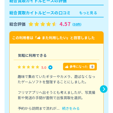
総合買取カイトルピースの評価
総合買取カイトルピースの口コミ
もっと見る
4.57
総合評価
(
50件
)
この利用者は「
また利用したい
」と回答しました
こ
気軽に利用できる
0
5.0
参考になった
趣味で集めていたギターやカメラ、遊ばなくなっ
たゲームソフトを整理することにしました。
フリマアプリへ出そうとも考えましたが、写真撮
影や発送の手間が面倒で出張買取を選択。
予約から訪問まで流れが....
続きをみる