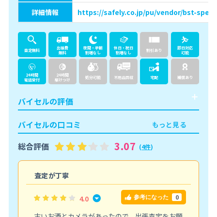
詳細情報
https://safely.co.jp/pu/vendor/bst-speed
出張費
夜間・早朝
休日・祝日
即日対応
査定無料
割引あり
無料
割増なし
割増なし
可能
24時間
24時間
処分可能
不用品回収
宅配
補償あり
電話受付
駆けつけ
バイセルの評価
バイセルの口コミ
もっと見る
3.07
総合評価
(
4件
)
査定が丁寧
0
4.0
参考になった
古いお酒とカメラがあったので、出張査定をお願