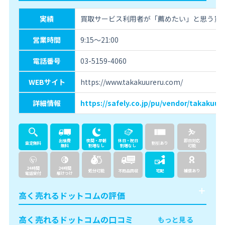
実績
買取サービス利用者が「薦めたい」と思う買取
営業時間
9:15～21:00
電話番号
03-5159-4060
WEBサイト
https://www.takakuureru.com/
詳細情報
https://safely.co.jp/pu/vendor/takakuur
出張費
夜間・早朝
休日・祝日
即日対応
査定無料
割引あり
無料
割増なし
割増なし
可能
24時間
24時間
処分可能
不用品回収
宅配
補償あり
電話受付
駆けつけ
高く売れるドットコムの評価
高く売れるドットコムの口コミ
もっと見る