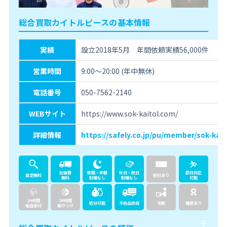
総合買取カイトルピースの基本情報
実績
設立2018年5月 年間依頼実績56,000件
営業時間
9:00～20:00 (年中無休)
電話番号
050-7562-2140
WEBサイト
https://www.sok-kaitol.com/
詳細情報
https://safely.co.jp/pu/member/sok-kait
出張費
夜間・早朝
休日・祝日
即日対応
査定無料
割引あり
無料
割増なし
割増なし
可能
24時間
24時間
処分可能
不用品回収
宅配
補償あり
電話受付
駆けつけ