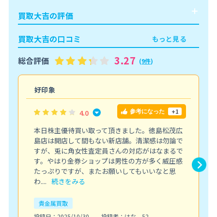
買取大吉の評価
買取大吉の口コミ
もっと見る
3.27
総合評価
(
9件
)
好印象
+1
4.0
参考になった
本日株主優待買い取って頂きました。徳島松茂広
島店は開店して間もない新店舗。清潔感は勿論で
すが、兎に角女性査定員さんの対応がはなまるで
す。やはり金券ショップは男性の方が多く威圧感
たっぷりですが、またお願いしてもいいなと思
わ....
続きをみる
貴金属買取
投稿日：2025/10/30
投稿者：はな 52