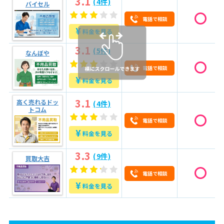
3.1
(4件)
バイセル
6
金・貴金属なら出張買取がおすすめ！依頼の流れを紹
電話で相談
介
¥
料金を見る
7
大垣市で評判の良いリサイクルショップを探そう！
3.1
(5件)
なんぼや
電話で相談
¥
料金を見る
3.1
高く売れるドッ
(4件)
トコム
電話で相談
¥
料金を見る
3.3
(9件)
買取大吉
電話で相談
¥
料金を見る