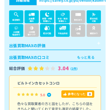
詳細情報
https://safely.co.jp/pu/vendor/kaden-m
出張費
夜間・早朝
休日・祝日
即日対応
査定無料
割引あり
無料
割増なし
割増なし
可能
24時間
24時間
処分可能
不用品回収
宅配
補償あり
電話受付
駆けつけ
出張買取MAXの評価
出張買取MAXの口コミ
もっと見る
3.04
総合評価
(
1件
)
ビルトインカセットコンロ
0
5.0
参考になった
色々な買取業者の方と話をしたが、こちらの話を
きちんと聞いてくれて査定も満足の結果でした。