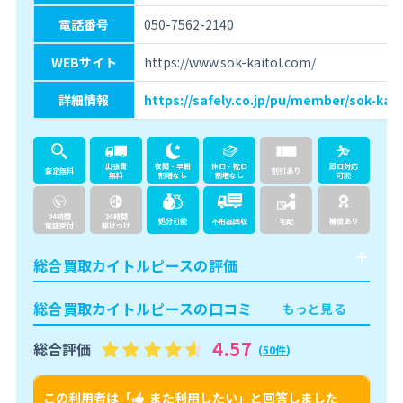
電話番号
050-7562-2140
WEBサイト
https://www.sok-kaitol.com/
詳細情報
https://safely.co.jp/pu/member/sok-kait
出張費
夜間・早朝
休日・祝日
即日対応
査定無料
割引あり
無料
割増なし
割増なし
可能
24時間
24時間
処分可能
不用品回収
宅配
補償あり
電話受付
駆けつけ
総合買取カイトルピースの評価
総合買取カイトルピースの口コミ
もっと見る
4.57
総合評価
(
50件
)
この利用者は「
また利用したい
」と回答しました
こ