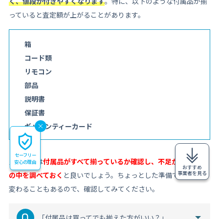
く、値段が付きやすくなります
。特に、以下のような付属品が揃
っていると査定額が上がることがあります。
箱
コード類
リモコン
部品
説明書
保証書
ギャランティーカード
セーフリー
買取前には
付属品がすべて揃っているか確認し、不足があれば家
安心の理由
おすすめ
事業者を見る
の中を調べておく
と良いでしょう。ちょっとした準備で査定額が
変わることもあるので、確認してみてください。
「付属品は買ってでも揃えた方がいい？」