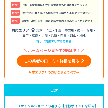
特⻑1
出張・査定費無料だから大型家具も気軽に見てもらえる
特⻑2
他社で断られた品にも値段がつき諦めた不用品を手放せる
特⻑3
査定から搬出まで一度に対応大量の不用品もまとめて片付く
対応エリア
東京・埼玉・千葉・神奈川・岐阜・愛知・
三重・京都・大阪・兵庫・奈良・岡山・沖縄
詳しい対応エリアはこちら
ホームページ見たで25%UP！
この業者の口コミ・詳細を見る
対応エリア外の方はこちらで探す→
目次
1
リサイクルショップの選び方【比較ポイントを紹介】