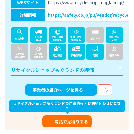
WEBサイト
https://www.recycleshop-mogland.jp/
詳細情報
https://safely.co.jp/pu/vendor/recycle
出張費
夜間・早朝
休日・祝日
即日対応
査定無料
割引あり
無料
割増なし
割増なし
可能
24時間
24時間
処分可能
不用品回収
宅配
補償あり
電話受付
駆けつけ
リサイクルショップもぐランドの評価
事業者の紹介ページを見る
リサイクルショップもぐランドの詳細情報・お問い合わせはこち
ら
電話で見積りする