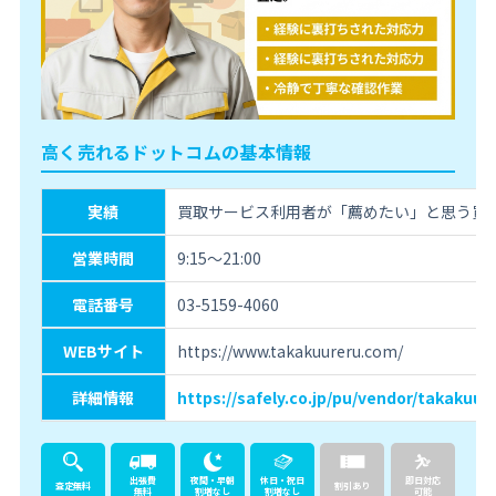
高く売れるドットコムの基本情報
実績
買取サービス利用者が「薦めたい」と思う買取
営業時間
9:15～21:00
電話番号
03-5159-4060
WEBサイト
https://www.takakuureru.com/
詳細情報
https://safely.co.jp/pu/vendor/takakuur
出張費
夜間・早朝
休日・祝日
即日対応
査定無料
割引あり
無料
割増なし
割増なし
可能