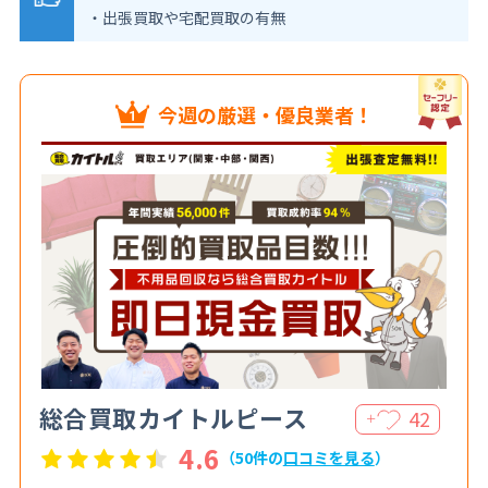
・出張買取や宅配買取の有無
今週の厳選・優良業者！
総合買取カイトルピース
42
＋
4.6
（50件の
口コミを見る
）