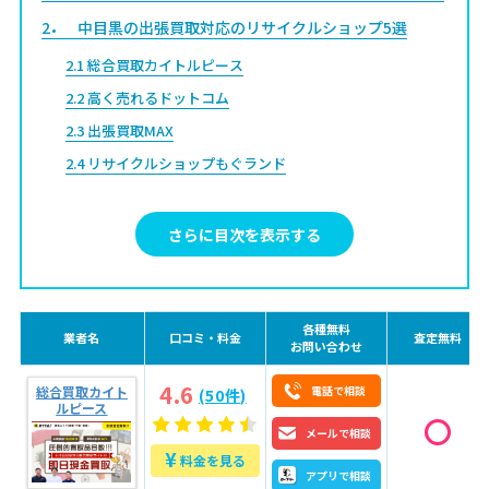
2
中目黒の出張買取対応のリサイクルショップ5選
2.1
総合買取カイトルピース
2.2
高く売れるドットコム
2.3
出張買取MAX
2.4
リサイクルショップもぐランド
2.5
出張買取のプリンスフラワー
さらに目次を表示する
3
中目黒のリサイクルショップの買取相場
4
中目黒のリサイクルショップで高く売る5つのコツ
4.1
コツ①：きれいな状態に整える
各種無料
業者名
口コミ・料金
査定無料
お問い合わせ
4.2
コツ②：付属品を揃える
4.3
コツ③：売るタイミングを意識する
4.6
総合買取カイト
電話で相談
(50件)
ルピース
4.4
コツ④：まとめて売る
メールで相談
4.5
コツ⑤：複数業者で買取相場を比較する
¥
料金を見る
アプリで相談