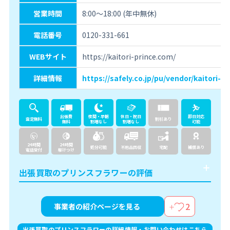
営業時間
8:00〜18:00 (年中無休)
電話番号
0120-331-661
WEBサイト
https://kaitori-prince.com/
詳細情報
https://safely.co.jp/pu/vendor/kaitori-pr
出張費
夜間・早朝
休日・祝日
即日対応
査定無料
割引あり
無料
割増なし
割増なし
可能
24時間
24時間
処分可能
不用品回収
宅配
補償あり
電話受付
駆けつけ
出張買取のプリンスフラワーの評価
2
事業者の紹介ページを見る
出張買取のプリンスフラワーの詳細情報・お問い合わせはこちら