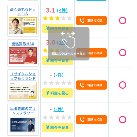
5
リサイクルショップの買取方法
3.1
高く売れるドッ
(4件)
6
自宅で完結する出張買取がおすすめ！依頼の流れを紹
トコム
介【持ち運べない家具家電などに最適】
電話で相談
¥
料金を見る
7
中目黒で評判の良いリサイクルショップを探そう！
3.0
(1件)
出張買取MAX
電話で相談
¥
料金を見る
-
リサイクルショ
(-件)
ップもぐランド
電話で相談
¥
料金を見る
-
出張買取のプリ
(-件)
ンスフラワー
電話で相談
¥
料金を見る