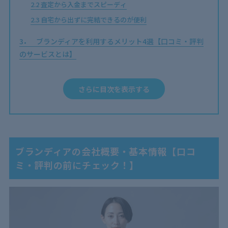
2.2
査定から入金までスピーディ
2.3
自宅から出ずに完結できるのが便利
3
ブランディアを利用するメリット4選【口コミ・評判
のサービスとは】
3.1
査定の方法が豊富
3.2
対応が早い
さらに目次を表示する
3.3
オプションサービスが充実
3.4
無名ブランドのアイテムでも査定可能
4
口コミ・評判良好のブランディア！利用する際の注意
ブランディアの会社概要・基本情報【口コ
点は？
ミ・評判の前にチェック！】
4.1
買取できないものもある
4.2
査定金額が他のサービスより低い可能性もある
5
ブランディアの買取実績・高く売れるアイテム【口コ
ミ・評判の良い買取品はこれ！】