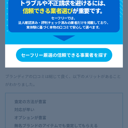
トラブルや不正請求を避けるには、
信頼できる業者選び
が重要です。
セーフリーでは、
法人確認済み・評判チェック済みの業者だけを掲載しており、
実体験に基づく本物の口コミで安心して選べます。
セーフリー厳選の信頼できる事業者を探す
ここでは、
ネット上に見られブランディアの口コミをもとに、ブ
ランディアを利用するメリットを解説
します。
ブランディアの口コミは総じて良く、以下のメリットがあること
がわかりました。
査定の方法が豊富
対応が早い
オプションが豊富
無名ブランドのアイテムでも査定してもらえる