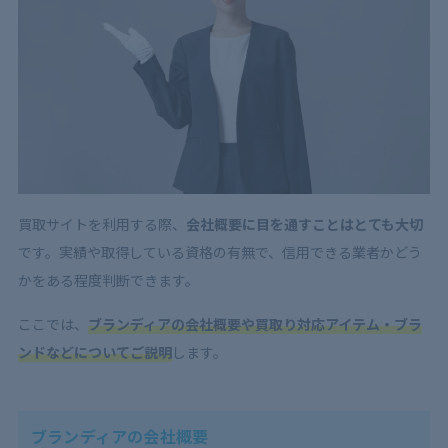
5.1
ブランドバッグ
5.2
時計
5.3
ブランドの洋服
6
ブランディアの高額査定ポイント3選【口コミ通りの
買取を目指すときに】
6.1
箱や付属品をそろえる
6.2
衣類はクリーニングしておく
買取サイトを利用する際、
会社概要に目を通すことはとても大切
6.3
力を入れているアイテムに絞る
です。実績や取得している資格の有無で、信用できる業者かどう
かをある程度判断できます。
7
ブランディアは口コミ・評判良好のサービス！他業者
との比較検討を！
ここでは、
ブランディアの会社概要や買取り対応アイテム・ブラ
ンドなどについてご説明
します。
ブランディアの会社概要