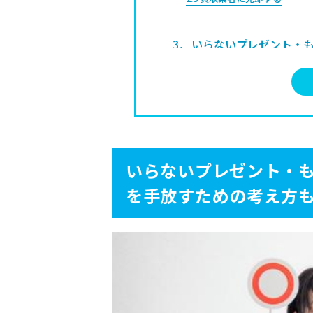
3
いらないプレゼント・も
4
プレゼント・もらいもの
ム】
5
いらないプレゼント・も
工夫も
いらないプレゼント・
を手放すための考え方
6
いらないプレゼント・も
6.1
複数の買取業者で査定して
6.2
付属品を揃える
6.3
状態が良いうちに査定して
6.4
複数のものをまとめて売却