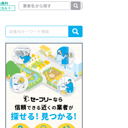
無料
料
こちら
信頼
近
業者
できる
くの
が
探せる! 見つかる!