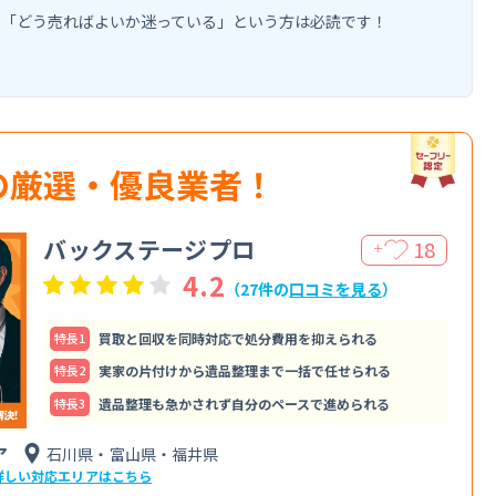
」「どう売ればよいか迷っている」という方は必読です！
の厳選・優良業者！
バックステージプロ
18
＋
4.2
（27件の
口コミを見る
）
特⻑1
買取と回収を同時対応で処分費用を抑えられる
特⻑2
実家の片付けから遺品整理まで一括で任せられる
特⻑3
遺品整理も急かされず自分のペースで進められる
ア
石川県・富山県・福井県
詳しい対応エリアはこちら