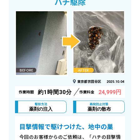
ハチ駆除
BEFORE
AFTER
東京都世田谷区
2025.10.04
約1時間30分
24,999円
作業時間
作業料金
駆除方法
再発防止対策
薬剤の注入
薬剤の散布
目撃情報で駆けつけた、地中の巣
今回のお客様からのご依頼は、「ハチの目撃情