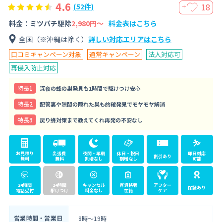
4.6
18
(52件)
＋
料金：ミツバチ駆除
2,980円〜
料金表はこちら
全国（※沖縄は除く）
詳しい対応エリアはこちら
口コミキャンペーン対象
通常キャンペーン
法人対応可
再侵入防止対応
特⻑1
深夜の蜂の巣発見も1時間で駆けつけ安心
特⻑2
配管裏や隙間の隠れた巣も的確発見でモヤモヤ解消
特⻑3
戻り蜂対策まで教えてくれ再発の不安なし
お見積り
出張費
夜間・早朝
休日・祝日
即日対応
割引あり
無料
無料
割増なし
割増なし
可能
24時間
24時間
キャンセル
有資格者
アフター
保証あり
電話受付
駆けつけ
料金なし
在籍
ケア
営業時間・営業日
8時～19時