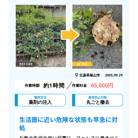
BEFORE
AFTER
広島県福山市
2025.09.29
約1時間
65,000円
作業時間
作業料金
駆除方法
再発防止対策
薬剤の注入
丸ごと撤去
生活圏に近い危険な状態も早急に対
処
お家の生垣の低い位置に、フェンスに巻きつく