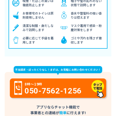
喫煙・たばこの臭いは
帽子や髪の乱れのない
徹底防止します
状態で訪問します
お客様宅のトイレは原
香水や整髪料の強い香
則使用しません
りは控えます
清潔な制服・身だしな
マスク着用で感染・粉
みで訪問します
塵対策をします
必要に応じて手袋を着
ゴミや汚れを残さず撤
用します
収します
不当請求・ぼったくりなし！まずは、お気軽にお問い合わせください！
8時～19時
050-7562-1256
アプリならチャット機能で
事業者との連絡が
簡単
に行えます!