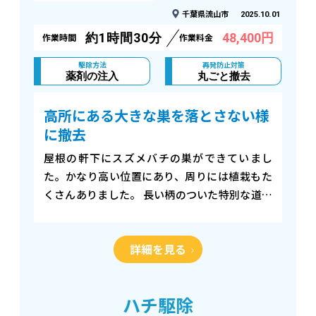
千葉県流山市
2025.10.01
約1時間30分
48,400円
作業時間
作業料金
駆除方法
再発防止対策
薬剤の注入
丸ごと撤去
高所にある大きな巣を落とさない様
に撤去
屋根の軒下にスズメバチの巣ができていまし
た。かなり高い位置にあり、周りには植栽もた
くさんありました。 長い柄のついた特別な道具
を使って、巣に直接薬を入れ、ハチの動きを静
かに止めました。 ハチを退治した後、ネット状
詳細を見る
の捕獲道…
ハチ駆除