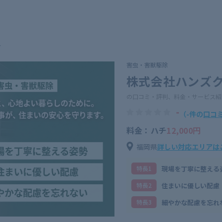
ト
害虫・害獣駆除
株式会社ハンズ
の口コミ・評判、料金・サービス紹
-
（-件の
口コ
料金：ハチ
12,000円
福岡県
詳しい対応エリアは
現場を丁寧に整える
特⻑1
住まいに優しい配慮
特⻑2
細やかな配慮を忘れ
特⻑3