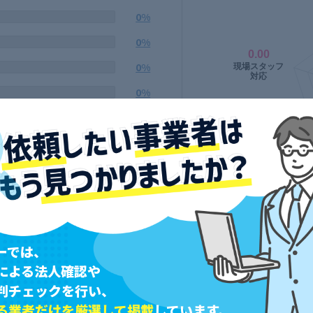
0%
0%
0%
0%
ーでは、
による法人確認や
判チェックを行い、
る業者だけを厳選して掲載
しています。