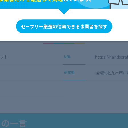
セーフリー厳選の信頼できる事業者を探す
会社概要
フト
URL
https://handscraf
所在地
福岡県北九州市戸畑区
らの一言