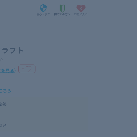
0
安心・安全
初めての方へ
お気に入り
クラフト
介
＋
ミを見る
）
こちら
姿勢
ない