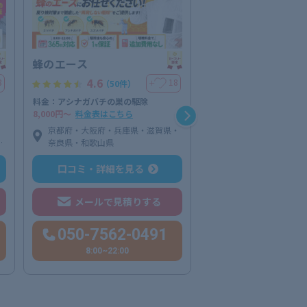
蜂のエース
ベクトル
4.6
4.6
8
18
＋
（50件）
（44件
料金：アシナガバチの巣の駆除
料金：シロアリ防除（平米
8,000円〜
料金表はこちら
2,200円〜
料金表はこち
、
京都府・大阪府・兵庫県・滋賀県・
大阪府
、
奈良県・和歌山県
、
口コミ・詳細を
口コミ・詳細を見る
阜
メールで見
賀
メールで見積りする
良
岡
050-7562
佐
050-7562-0491
宮
8:00~22:00