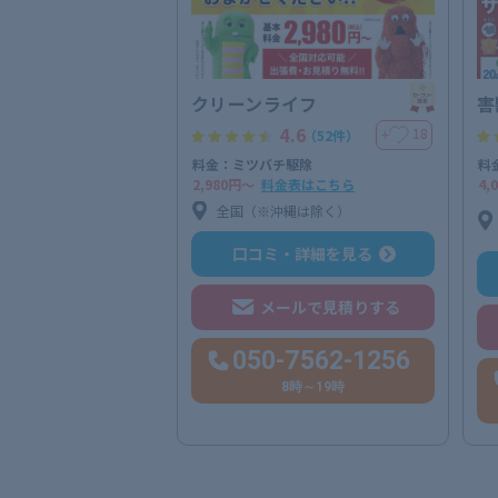
クリーンライフ
害
4.6
18
＋
（52件）
料金：ミツバチ駆除
料
2,980円〜
料金表はこちら
4,
全国（※沖縄は除く）
口コミ・詳細を見る
メールで見積りする
050-7562-1256
8時～19時