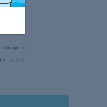
t-lifesupport.jp/
一枝4-12-31