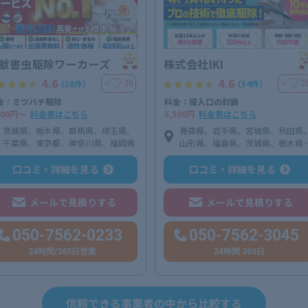
獣害虫駆除ワーカーズ
株式会社IKI
4.6
4.6
30
2
＋
＋
（58件）
（54件）
金：ミツバチ駆除
料金：侵入口の封鎖
000円〜
料金表はこちら
5,500円
料金表はこちら
茨城県、栃木県、群馬県、埼玉県、
青森県、岩手県、宮城県、秋田県
千葉県、東京都、神奈川県、福岡県
山形県、福島県、茨城県、栃木県
群馬県、埼玉県、千葉県、東京都
神奈川県、新潟県、富山県、石川
口コミ・詳細を見る
口コミ・詳細を見る
県、福井県、山梨県、長野県、岐
県、静岡県、愛知県、三重県、滋
メールで見積りする
メールで見積りする
県、京都府、大阪府、兵庫県、奈
県、和歌山県、鳥取県、島根県、
山県、広島県、山口県、福岡県、
050-7562-0233
050-7562-3045
賀県、長崎県、熊本県、大分県、
24時間/365日営業
24時間 365日
崎県、鹿児島県
信頼できる事業者の中から比較する