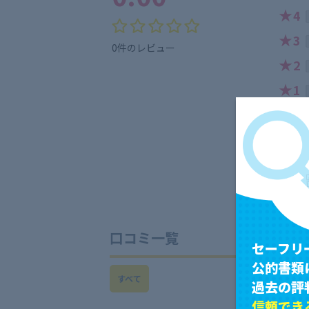
★
4
★
3
0件のレビュー
★
2
★
1
口コミ一覧
セーフリ
公的書類
すべて
過去の評
信頼でき