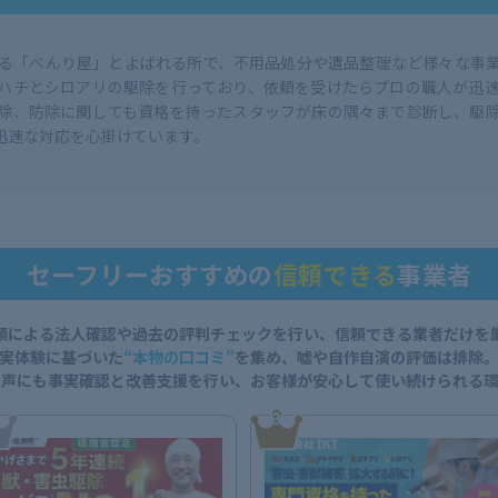
る「べんり屋」とよばれる所で、不用品処分や遺品整理など様々な事
ハチとシロアリの駆除を行っており、依頼を受けたらプロの職人が迅
除、防除に関しても資格を持ったスタッフが床の隅々まで診断し、駆
迅速な対応を心掛けています。
セーフリーおすすめの
信頼できる
事業者
類による法人確認や過去の評判チェックを行い、信頼できる業者だけを
実体験に基づいた
“本物の口コミ”
を集め、
嘘や自作自演の評価は排除
な声にも事実確認と改善支援を行い、
お客様が安心して使い続けられる環
3