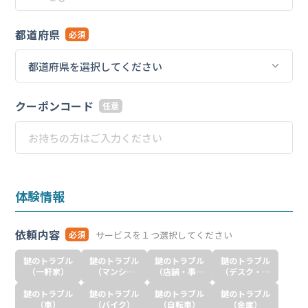
都道府県
必須
クーポンコード
任意
体験情報
依頼内容
サービスを１つ選択してください
必須
鍵のトラブル
鍵のトラブル
鍵のトラブル
鍵のトラブル
（一軒家）
（マンショ
（店舗・事務
（デスク・ロ
ン・ アパー
所）
ッカー）
鍵のトラブル
鍵のトラブル
ト）
鍵のトラブル
鍵のトラブル
（車）
（バイク）
（自転車）
（金庫）