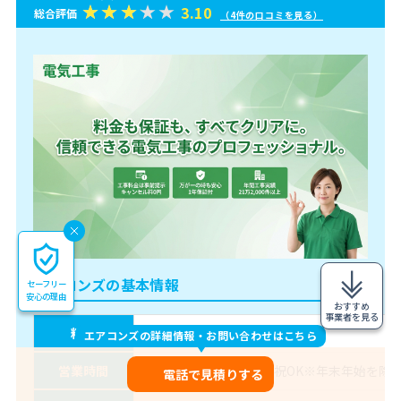
3.10
総合評価
（4件の口コミを見る）
エアコンズの基本情報
セーフリー
安心の理由
おすすめ
事業者を見る
料金
同軸ケーブル延長1m 600円
エアコンズの詳細情報・お問い合わせはこちら
営業時間
9:00～19:00（土・日・祝OK※年末年始を除
電話で見積りする