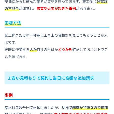
安価だからと選んだ業者が資格を持っておらず、施工後に
分電盤
の不具合
が発覚し、
感電や火災が起きた事例
があります。
回避方法
第二種または第一種電気工事士の資格証を見せてもらうことが大
切です。
実際に作業する
人が
自社の社員か
どうかを
確認しておくと
トラブ
ルを防げます。
2.安い見積もりで契約し当日に高額な追加請求
事例
基本料金数千円で依頼しましたが、現場で
配線が特殊なので追加