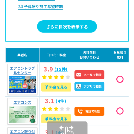
2.3
予算感や施工希望時期
2.4
近隣への配慮が必要か？
2.5
信頼できる業者を見極めるためのチェックポイント
さらに目次を表示する
3
問い合わせる前に確認したい7つのこと
4
実際によくある5つのトラブルと、その回避方法
各種無料
お見積り
業者名
口コミ・料金
4.1
1.無資格者による違法工事での火災や感電のリスク
お問い合わせ
無料
4.2
2.安い見積もりで契約し当日に高額な追加請求
3.9
エアコントラブ
(15件)
ルセンター
メールで相談
4.3
3.施工後すぐに不具合が発生、再訪は有料／対応しても
らえない
4.4
4.作業中の家具・壁などの破損されたが保険未加入で泣
¥
アプリで相談
料金を見る
き寝入り
4.5
5.管理規約や法律に違反しており工事中止やトラブルに
3.1
(4件)
発展
エアコンズ
5
鹿児島県鹿児島市のおすすめエアコン工事業者
電話で相談
5.1
エアコントラブルセンター
¥
料金を見る
5.2
エアコンズ
3.1
エアコン取り付
(4件)