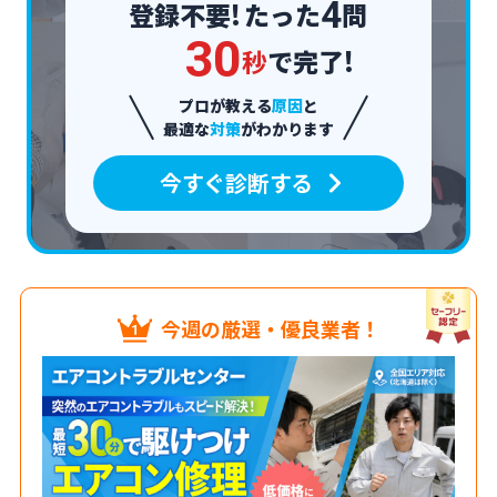
4
登録不要!
たった
問
3
0
秒
で完了!
プロが教える
原因
と
最適な
対策
がわかります
今すぐ診断する
今週の厳選・優良業者！