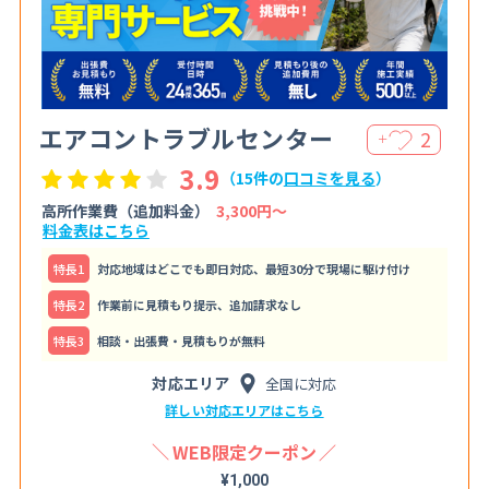
エアコントラブルセンター
2
＋
3.9
（15件の
口コミを見る
）
高所作業費（追加料金）
3,300円〜
料金表はこちら
特⻑1
対応地域はどこでも即日対応、最短30分で現場に駆け付け
特⻑2
作業前に見積もり提示、追加請求なし
特⻑3
相談・出張費・見積もりが無料
対応エリア
全国に対応
詳しい対応エリアはこちら
WEB限定クーポン
¥1,000