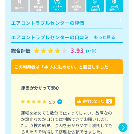
有資格者
アフター
現地調査
24時間
24時間
保証あり
在籍
ケア
無料
電話受付
駆けつけ
エアコントラブルセンターの評価
エアコントラブルセンターの口コミ
もっと見る
3.93
総合評価
(
15件
)
この利用者は「
人に勧めたい
」と回答しました
こ
原因が分かって安心
0
5.0
参考になった
運転を始めても数分で止まってしまい、故障なの
か設定なのか自分では判断できずお願いしまし
た。点検の結果、原因を分かりやすく説明しても
らえたので納得して修理を依頼できました。