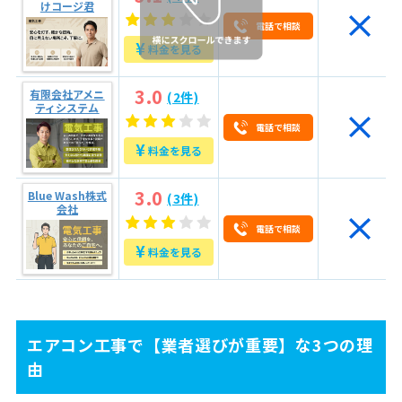
5.3
エアコン取り付けコージ君
けコージ君
電話で相談
5.4
有限会社アメニティシステム
¥
料金を見る
5.5
Blue Wash株式会社
3.0
6
信頼できる業者を選び、安心できる工事を
有限会社アメニ
(2件)
ティシステム
電話で相談
¥
料金を見る
3.0
Blue Wash株式
(3件)
会社
電話で相談
¥
料金を見る
エアコン工事で【業者選びが重要】な3つの理
由