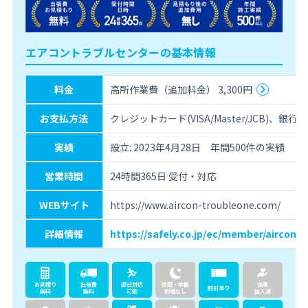
エアコントラブルセンターの基本情報
料金
高所作業費（追加料金） 3,300円
お支払方法
クレジットカード(VISA/Master/JCB)
実績
設立: 2023年4月28日 年間500件の実績
営業時間
24時間365日 受付・対応
WEBサイト
https://www.aircon-troubleone.com/
詳細情報
https://safely.co.jp/ec/member/aircon-
お見積り
出張費
即日対応
夜間・早朝
保険
割引あり
無料
無料
可能
割増なし
加入済