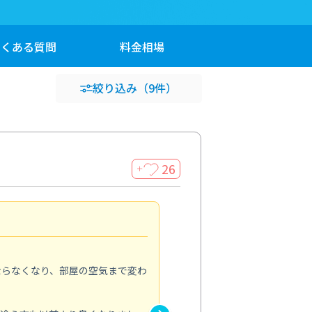
よくある
質問
料金
相場
絞り込み
（9件）
26
＋
とても満足感がありました
5.0
ならなくなり、部屋の空気まで変わ
ずっと気になっていた浴槽のエ
くすみなどを含めて浴室クリー
るように明るくなり、シャワー