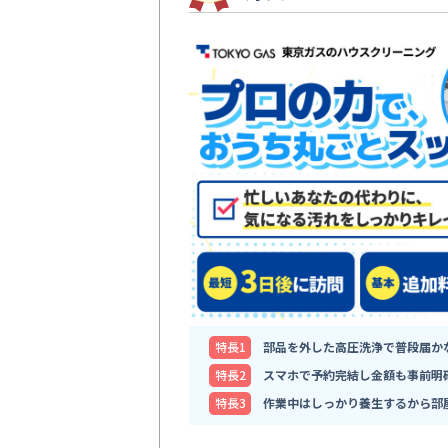
特⻑1
部品を外した高圧洗浄で普段届か
特⻑2
スマホで予約完結し金額も事前明
特⻑3
作業中はしっかり養生するから部