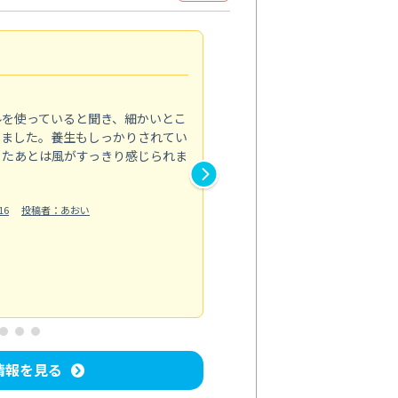
見違える仕上がり
4.0
ルを使っていると聞き、細かいとこ
ベランダの汚れが気になってい
いました。養生もしっかりされてい
かできず、しっかり掃除する機
ったあとは風がすっきり感じられま
てきたので、今回クリーニング
作業では床の汚れや溝に溜まっ
16
投稿者：あおい
らえました。自分では落としに
う...
もっと見る
ベランダ/バルコニー清掃
投稿日：202
情報を見る