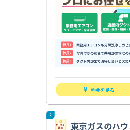
特⻑1
業務用エアコンも分解洗浄しカビ
特⻑2
写真付きの報告で共用部の管理の
特⻑3
ダクト内部まで清掃し臭いと火災
料金を見る
2
東京ガスのハウ