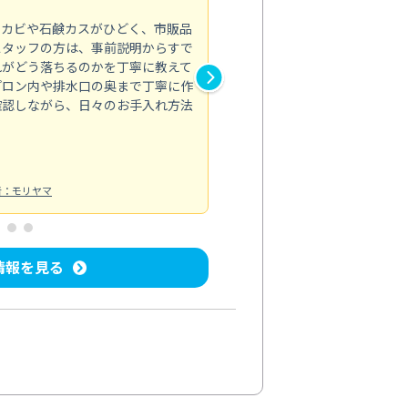
5.0
のカビや石鹸カスがひどく、市販品
会社のトイレと洗面台清掃をス
スタッフの方は、事前説明からすで
てはオフィス対応が雑なところ
れがどう落ちるのかを丁寧に教えて
なみから言葉遣い、作業マナー
プロン内や排水口の奥まで丁寧に作
心して任せられました。
確認しながら、日々のお手入れ方法
トイレ清掃
投稿日：2024/09/09
投
者：モリヤマ
情報を見る