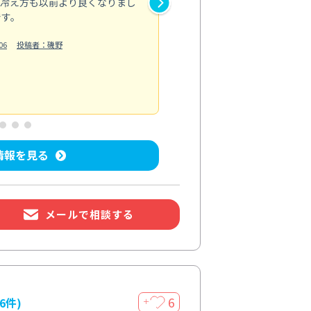
、冷え方も以前より良くなりまし
かない細かい部分まで手が行き
です。
い！」と驚いていました。
お風呂清掃
06
投稿者：磯野
投稿日：2026/06/27
投
情報を見る
メールで相談する
6
16件)
＋