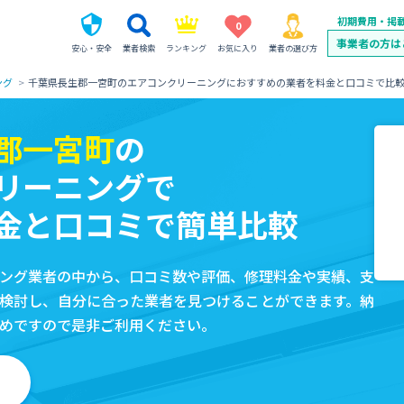
初期費用・掲
0
事業者の方は
安心・安全
業者検索
ランキング
お気に入り
業者の選び方
ング
千葉県長生郡一宮町のエアコンクリーニングにおすすめの業者を料金と口コミで比
郡一宮町
の
リーニングで
金と口コミで簡単比較
ング業者の中から、口コミ数や評価、修理料金や実績、支
検討し、自分に合った業者を見つけることができます。納
めですので是非ご利用ください。