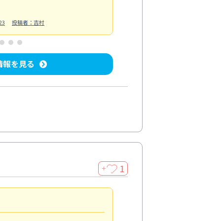
23
投稿者：吉村
情報を見る
1
＋
法人利用