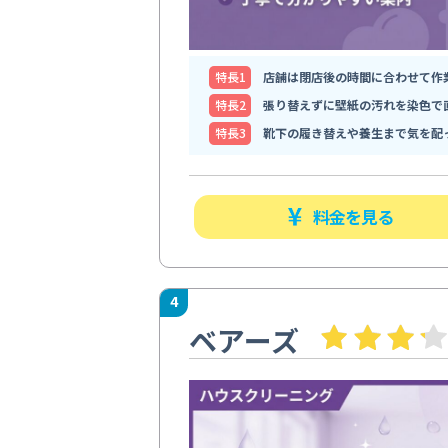
特⻑1
店舗は閉店後の時間に合わせて作
特⻑2
張り替えずに壁紙の汚れを染色で
特⻑3
靴下の履き替えや養生まで気を配
料金を見る
4
ベアーズ