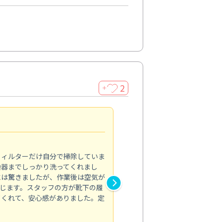
2
＋
浴室が明るく
5.0
フィルターだけ自分で掃除していま
掃除しても取れなかったカビや
換器までしっかり洗ってくれまし
がプロ。浴室が明るく感じるほ
には驚きましたが、作業後は空気が
の説明も丁寧で安心できました
じます。スタッフの方が靴下の履
と気分も全然違います。
てくれて、安心感がありました。定
お風呂清掃
投稿日：2025/02/12
投