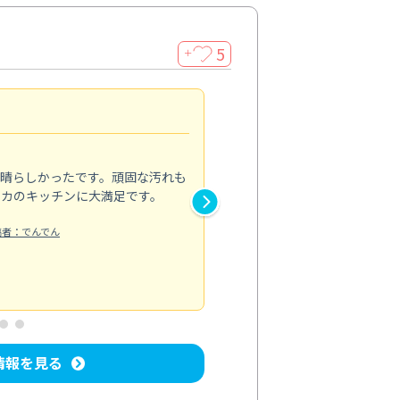
5
＋
親切で丁寧な作業
5.0
素晴らしかったです。頑固な汚れも
スタッフの方は非常に親切で、
ピカのキッチンに大満足です。
き安心感がありました。エアコ
り快適に感じています。丁寧な
稿者：でんでん
エアコンクリーニング
投稿日：2024/
情報を見る