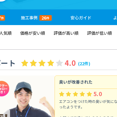
施工
事例
安心
ガイド
7
26
件
件
人気順
価格が安い順
評価が高い順
評価が低い順
ポート
4.0
(22件)
臭いが改善された
5.0
エアコンをつけた時の臭いが気に
ったようです。