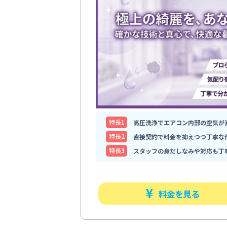
特⻑1
高圧洗浄でエアコン内部の空気が
特⻑2
直接契約で料金を抑えつつ丁寧な
特⻑3
スタッフの身だしなみや対応も丁
料金を見る