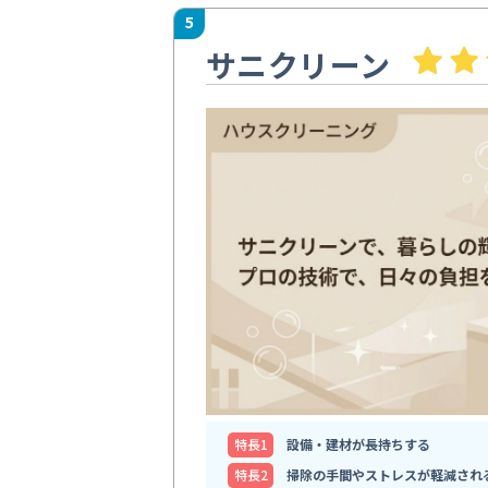
5
サニクリーン
特⻑1
設備・建材が長持ちする
特⻑2
掃除の手間やストレスが軽減され