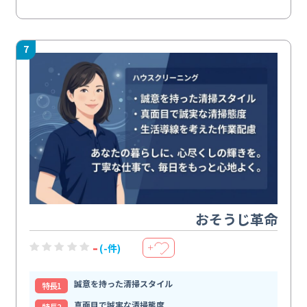
7
おそうじ革命
-
(-件)
＋
誠意を持った清掃スタイル
特⻑1
真面目で誠実な清掃態度
特⻑2