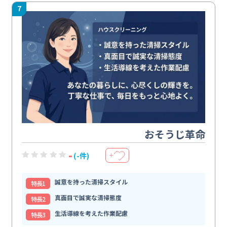
7
おそうじ革命
-
(-件)
＋
誠意を持った清掃スタイル
特⻑1
真面目で誠実な清掃態度
特⻑2
生活導線を考えた作業配慮
特⻑3