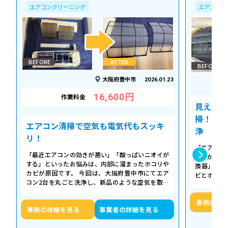
エアコンクリーニング
エアコンク
BEFORE
AFTER
BEFORE
大阪府豊中市
2026.01.23
16,600円
作業料金
見えない
掃！空気
エアコン清掃で空気も電気代もスッキ
浄
リ！
「エアコン
「最近エアコンの効きが悪い」「酸っぱいニオイが
た気がする
する」といったお悩みは、内部に溜まったホコリや
換器」の汚
カビが原因です。 今回は、大阪府豊中市にてエア
ビとホコリ
コン2台を丸ごと洗浄し、新品のような空気を取り
底洗浄し、
戻した事例をご紹介します。 今回の作…
事例の詳
事例の詳細を見る
事業者の詳細を見る