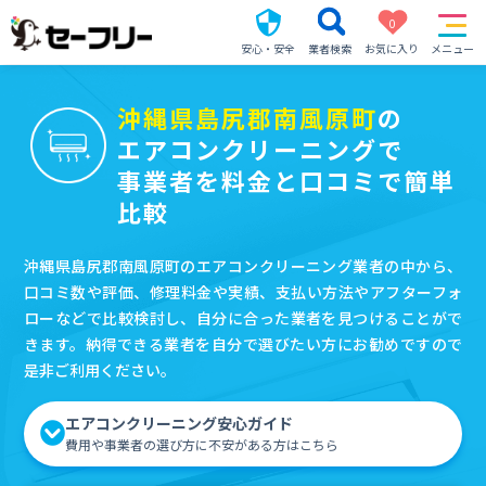
0
安心・安全
業者検索
お気に入り
メニュー
沖縄県島尻郡南風原町
の
エアコンクリーニングで
事業者を料金と口コミで簡単
比較
沖縄県島尻郡南風原町のエアコンクリーニング業者の中から、
口コミ数や評価、修理料金や実績、支払い方法やアフターフォ
ローなどで比較検討し、自分に合った業者を見つけることがで
きます。納得できる業者を自分で選びたい方にお勧めですので
是非ご利用ください。
エアコンクリーニング安心ガイド
費用や事業者の選び方に不安がある方はこちら