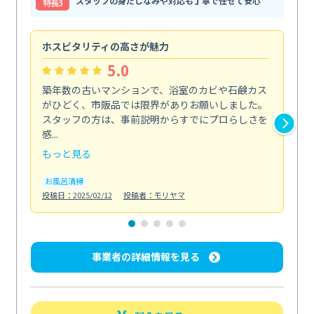
スタッフの身だしなみや対応も丁寧で任せて安心
特⻑3
ホスピタリティの高さが魅力
法
5.0
築年数の古いマンションで、浴室のカビや石鹸カス
会
がひどく、市販品では限界がありお願いしました。
し
スタッフの方は、事前説明からすでにプロらしさを
あ
感...
い...
もっと見る
も
お風呂清掃
ト
投稿日：2025/02/12
投稿者：モリヤマ
投稿日
事業者の詳細情報を見る