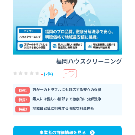
福岡ハウスクリーニング
-
(-件)
＋
万が一のトラブルにも対応する安心の保証
特⻑1
素人には難しい細部まで徹底的に分解洗浄
特⻑2
地域最安値に挑戦する明瞭な料金体系
特⻑3
事業者の詳細情報を見る