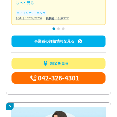
もっと見る
も
エアコンクリーニング
お
投稿日：2024/07/06
投稿者：石原です
投稿日
事業者の詳細情報を見る
料金を見る
042-326-4301
5