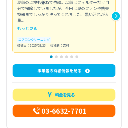
夏前の点検も兼ねて依頼。以前はフィルターだけ自
掃
分で掃除していましたが、今回は奥のファンや熱交
た
換器までしっかり洗ってくれました。黒い汚れが大
キ
量...
安...
もっと見る
も
エアコンクリーニング
お
投稿日：2025/02/23
投稿者：吉村
投稿日
事業者の詳細情報を見る
料金を見る
03-6632-7701