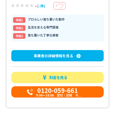
-
(-件)
＋
プロらしい落ち着いた動作
特⻑1
生活を支える専門意識
特⻑2
落ち着いた丁寧な接客
特⻑3
事業者の詳細情報を見る
料金を見る
0120-059-661
9:00〜18:00 受付：日祝 サ...