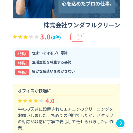
株式会社ワンダフルクリーン
3.0
(3件)
＋
住まいを守るプロ意識
特⻑1
生活空間を尊重する姿勢
特⻑2
細かな気遣いを欠かさない
特⻑3
オフィスが快適に
納
4.0
会社の天井に設置されたエアコンのクリーニングを
浴
お願いしました。初めての利用でしたが、スタッフ
終
の対応が非常に丁寧で安心して任せられました。作
き
業...
し...