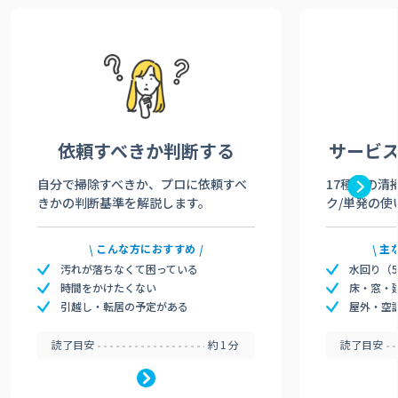
依頼すべきか
判断する
サービ
自分で掃除すべきか、プロに依頼すべ
17種類の清
きかの判断基準を解説します。
ク/単発の使
こんな方におすすめ
主
汚れが落ちなくて困っている
水回り（
時間をかけたくない
床・窓・
引越し・転居の予定がある
屋外・空
読了目安
約1分
読了目安