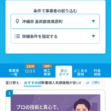
条件で事業者の絞り込む
26
187
件
件
事業者
施工
安心
よくある
料金
口コミ
一覧
事例
ガイド
質問
相場
並び替え :
おすすめ順
新着順
人気順
価格が安い順
評価が高い順
（7件）
評価
1