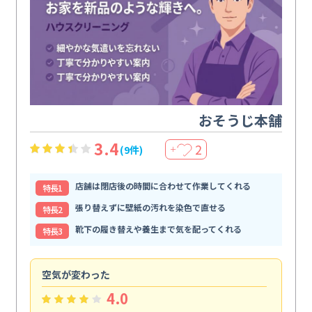
おそうじ本舗
3.4
2
(9件)
＋
店舗は閉店後の時間に合わせて作業してくれる
特⻑1
張り替えずに壁紙の汚れを染色で直せる
特⻑2
靴下の履き替えや養生まで気を配ってくれる
特⻑3
空気が変わった
浴
4.0