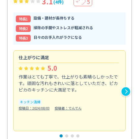
3.1
5
(4件)
＋
設備・建材が長持ちする
特⻑1
掃除の手間やストレスが軽減される
特⻑2
日々のお手入れがラクになる
特⻑3
仕上がりに満足
親
5.0
作業はとても丁寧で、仕上がりも素晴らしかったで
ス
す。頑固な汚れもきれいに落としていただき、ピカ
説
ピカのキッチンに大満足です。
の
い...
キッチン清掃
も
投稿日：2024/08/03
投稿者：でんでん
エ
投稿日