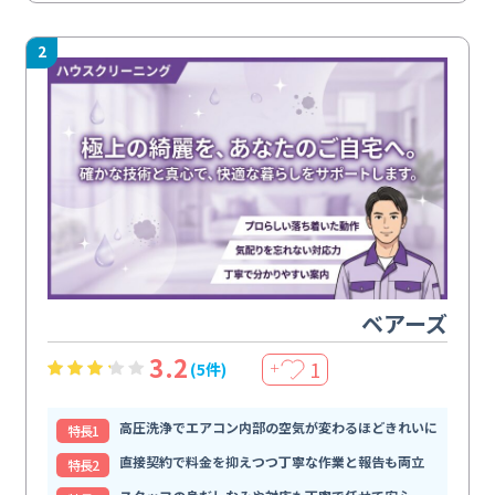
2
ベアーズ
3.2
1
(5件)
＋
高圧洗浄でエアコン内部の空気が変わるほどきれいに
特⻑1
直接契約で料金を抑えつつ丁寧な作業と報告も両立
特⻑2