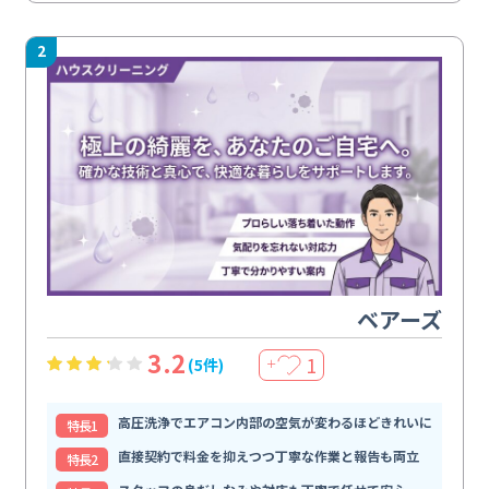
2
ベアーズ
3.2
1
(5件)
＋
高圧洗浄でエアコン内部の空気が変わるほどきれいに
特⻑1
直接契約で料金を抑えつつ丁寧な作業と報告も両立
特⻑2