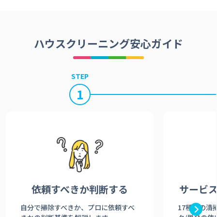
ハウスクリーニング安心ガイド
STEP
1
依頼すべきか
判断する
サービ
自分で掃除すべきか、プロに依頼すべ
17種類の清