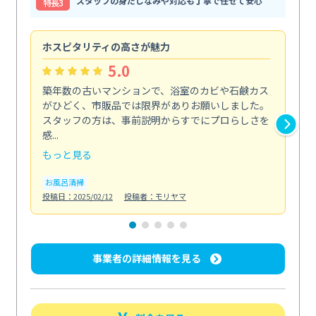
スタッフの身だしなみや対応も丁寧で任せて安心
特⻑3
ホスピタリティの高さが魅力
法
5.0
築年数の古いマンションで、浴室のカビや石鹸カス
会
がひどく、市販品では限界がありお願いしました。
し
スタッフの方は、事前説明からすでにプロらしさを
あ
感...
い...
もっと見る
も
お風呂清掃
ト
投稿日：2025/02/12
投稿者：モリヤマ
投稿日
事業者の詳細情報を見る