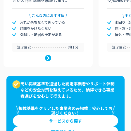
きかの判断基準を解説します。
ク/単発の使
こんな方におすすめ
主
汚れが落ちなくて困っている
水回り（
時間をかけたくない
床・窓・
引越し・転居の予定がある
屋外・空
読了目安
約1分
読了目安
高い掲載基準を通過した認定事業者やサポート体制
などの安全対策を整えているため、納得できる事業
者選びを安心して行えます。
掲載基準をクリアした事業者のみ掲載！安心してお
選びください！
サービスから探す