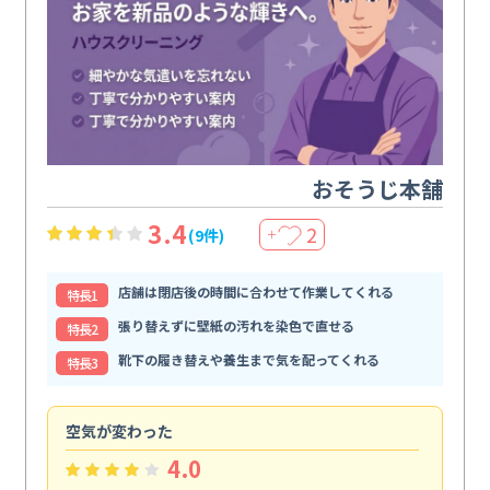
おそうじ本舗
3.4
2
(9件)
＋
店舗は閉店後の時間に合わせて作業してくれる
特⻑1
張り替えずに壁紙の汚れを染色で直せる
特⻑2
靴下の履き替えや養生まで気を配ってくれる
特⻑3
空気が変わった
浴
4.0