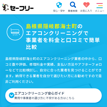
0
安心・安全
業者検索
お気に入り
メニュー
島根県隠岐郡海士町
の
エアコンクリーニングで
事業者を料金と口コミで簡単
比較
島根県隠岐郡海士町のエアコンクリーニング業者の中から、口
コミ数や評価、修理料金や実績、支払い方法やアフターフォロ
ーなどで比較検討し、自分に合った業者を見つけることができ
ます。納得できる業者を自分で選びたい方にお勧めですので是
非ご利用ください。
エアコンクリーニング安心ガイド
費用や事業者の選び方に不安がある方はこちら