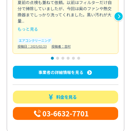
夏前の点検も兼ねて依頼。以前はフィルターだけ自
掃
分で掃除していましたが、今回は奥のファンや熱交
た
換器までしっかり洗ってくれました。黒い汚れが大
キ
量...
安...
もっと見る
も
エアコンクリーニング
お
投稿日：2025/02/23
投稿者：吉村
投稿日
事業者の詳細情報を見る
料金を見る
03-6632-7701