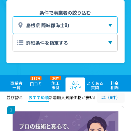
条件で事業者の絞り込む
26
187
件
件
事業者
施工
安心
よくある
料金
口コミ
一覧
事例
ガイド
質問
相場
並び替え :
おすすめ順
新着順
人気順
価格が安い順
評価が高い順
（6件）
評価
1