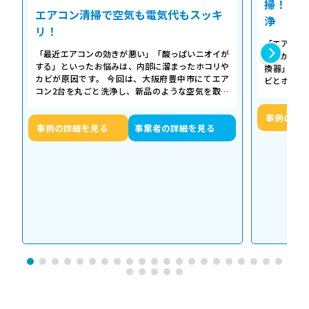
掃！空気
エアコン清掃で空気も電気代もスッキ
浄
リ！
「エアコン
「最近エアコンの効きが悪い」「酸っぱいニオイが
た気がする
する」といったお悩みは、内部に溜まったホコリや
換器」の汚
カビが原因です。 今回は、大阪府豊中市にてエア
ビとホコリ
コン2台を丸ごと洗浄し、新品のような空気を取り
底洗浄し、
戻した事例をご紹介します。 今回の作…
事例の詳
事例の詳細を見る
事業者の詳細を見る