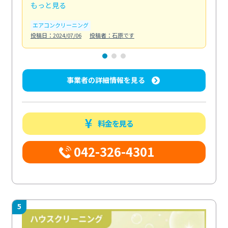
もっと見る
も
エアコンクリーニング
お
投稿日：2024/07/06
投稿者：石原です
投稿日
事業者の詳細情報を見る
料金を見る
042-326-4301
5