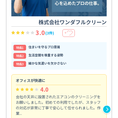
株式会社ワンダフルクリーン
3.0
(3件)
＋
住まいを守るプロ意識
特⻑1
生活空間を尊重する姿勢
特⻑2
細かな気遣いを欠かさない
特⻑3
オフィスが快適に
納
4.0
会社の天井に設置されたエアコンのクリーニングを
浴
お願いしました。初めての利用でしたが、スタッフ
終
の対応が非常に丁寧で安心して任せられました。作
き
業...
し...