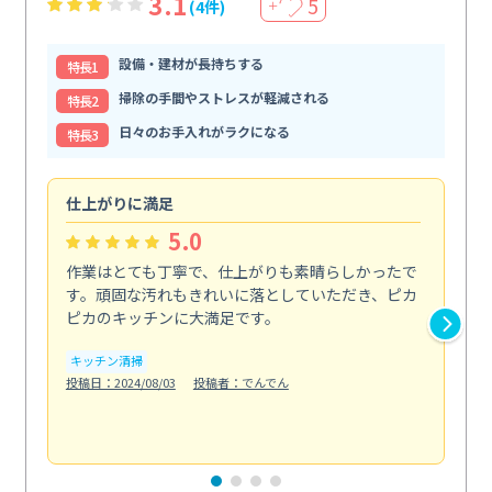
3.1
5
(4件)
＋
設備・建材が長持ちする
特⻑1
掃除の手間やストレスが軽減される
特⻑2
日々のお手入れがラクになる
特⻑3
仕上がりに満足
親
5.0
作業はとても丁寧で、仕上がりも素晴らしかったで
ス
す。頑固な汚れもきれいに落としていただき、ピカ
説
ピカのキッチンに大満足です。
の
い...
キッチン清掃
も
投稿日：2024/08/03
投稿者：でんでん
エ
投稿日