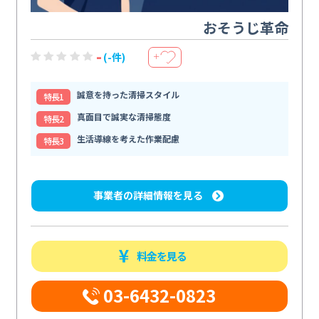
おそうじ革命
-
(-件)
＋
誠意を持った清掃スタイル
特⻑1
真面目で誠実な清掃態度
特⻑2
生活導線を考えた作業配慮
特⻑3
事業者の詳細情報を見る
料金を見る
03-6432-0823