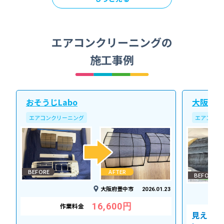
エアコンクリーニングの
施工事例
おそうじLabo
大阪北ク
エアコンクリーニング
エアコンク
BEFORE
AFTER
BEFORE
大阪府豊中市
2026.01.23
16,600円
作業料金
見えない