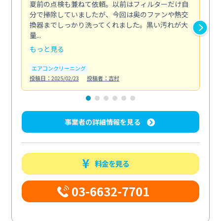
夏前の点検も兼ねて依頼。以前はフィルターだけ自
掃
分で掃除していましたが、今回は奥のファンや熱交
た
換器までしっかり洗ってくれました。黒い汚れが大
キ
量...
安...
もっと見る
も
エアコンクリーニング
お
投稿日：2025/02/23
投稿者：吉村
投稿日
事業者の詳細情報を見る
料金を見る
03-6632-7701