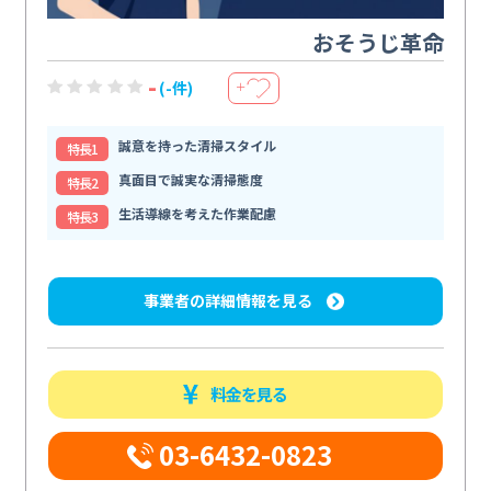
おそうじ革命
-
(-件)
＋
誠意を持った清掃スタイル
特⻑1
真面目で誠実な清掃態度
特⻑2
生活導線を考えた作業配慮
特⻑3
事業者の詳細情報を見る
料金を見る
03-6432-0823