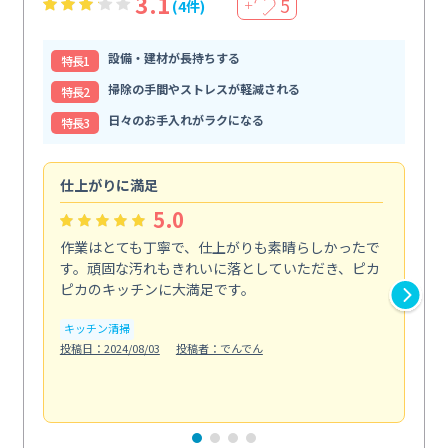
3.1
5
(4件)
＋
設備・建材が長持ちする
特⻑1
掃除の手間やストレスが軽減される
特⻑2
日々のお手入れがラクになる
特⻑3
仕上がりに満足
親
5.0
作業はとても丁寧で、仕上がりも素晴らしかったで
ス
す。頑固な汚れもきれいに落としていただき、ピカ
説
ピカのキッチンに大満足です。
の
い...
キッチン清掃
も
投稿日：2024/08/03
投稿者：でんでん
エ
投稿日