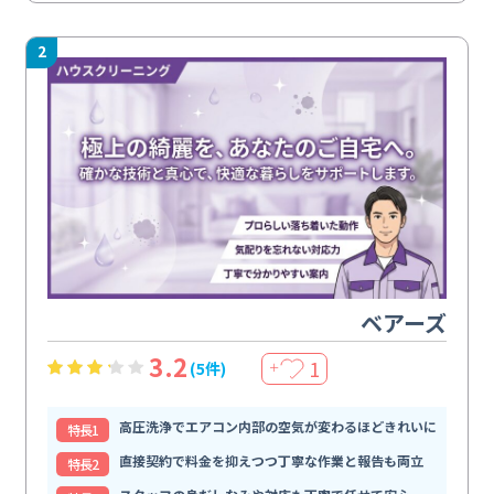
2
ベアーズ
3.2
1
(5件)
＋
高圧洗浄でエアコン内部の空気が変わるほどきれいに
特⻑1
直接契約で料金を抑えつつ丁寧な作業と報告も両立
特⻑2