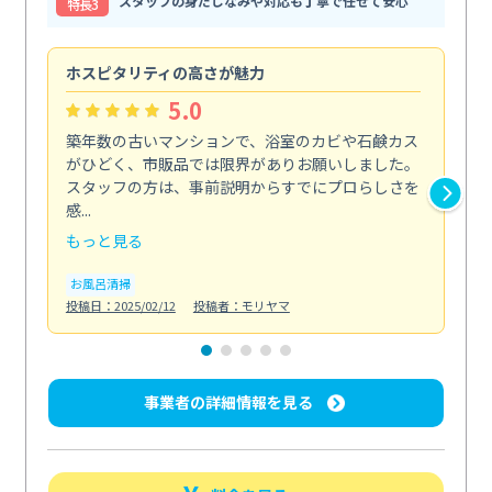
スタッフの身だしなみや対応も丁寧で任せて安心
特⻑3
ホスピタリティの高さが魅力
法
5.0
築年数の古いマンションで、浴室のカビや石鹸カス
会
がひどく、市販品では限界がありお願いしました。
し
スタッフの方は、事前説明からすでにプロらしさを
あ
感...
い...
もっと見る
も
お風呂清掃
ト
投稿日：2025/02/12
投稿者：モリヤマ
投稿日
事業者の詳細情報を見る