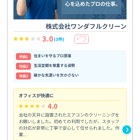
株式会社ワンダフルクリーン
3.0
(3件)
＋
住まいを守るプロ意識
特⻑1
生活空間を尊重する姿勢
特⻑2
細かな気遣いを欠かさない
特⻑3
オフィスが快適に
納
4.0
会社の天井に設置されたエアコンのクリーニングを
浴
お願いしました。初めての利用でしたが、スタッフ
終
の対応が非常に丁寧で安心して任せられました。作
き
業...
し...