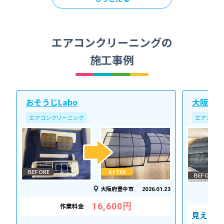
エアコンクリーニングの
施工事例
おそうじLabo
大阪北ク
エアコンクリーニング
エアコンク
BEFORE
AFTER
BEFORE
大阪府豊中市
2026.01.23
16,600円
作業料金
見えない