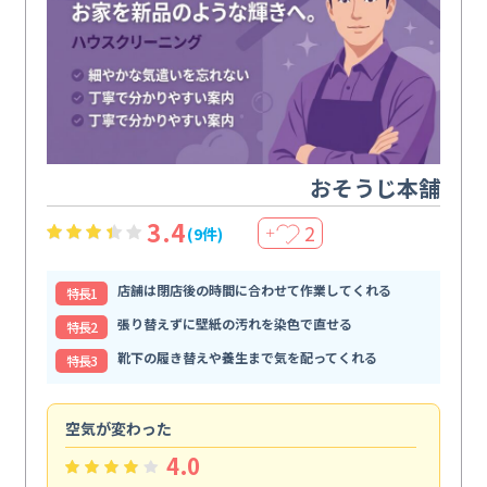
おそうじ本舗
3.4
2
(9件)
＋
店舗は閉店後の時間に合わせて作業してくれる
特⻑1
張り替えずに壁紙の汚れを染色で直せる
特⻑2
靴下の履き替えや養生まで気を配ってくれる
特⻑3
空気が変わった
浴
4.0