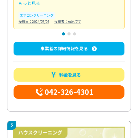
もっと見る
も
エアコンクリーニング
お
投稿日：2024/07/06
投稿者：石原です
投稿日
事業者の詳細情報を見る
料金を見る
042-326-4301
5