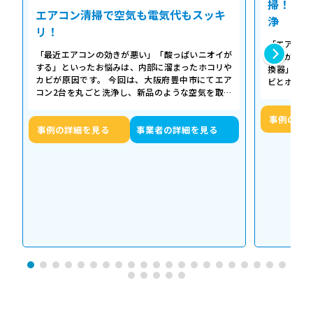
掃！空気
エアコン清掃で空気も電気代もスッキ
浄
リ！
「エアコン
「最近エアコンの効きが悪い」「酸っぱいニオイが
た気がする
する」といったお悩みは、内部に溜まったホコリや
換器」の汚
カビが原因です。 今回は、大阪府豊中市にてエア
ビとホコリ
コン2台を丸ごと洗浄し、新品のような空気を取り
底洗浄し、
戻した事例をご紹介します。 今回の作…
事例の詳
事例の詳細を見る
事業者の詳細を見る