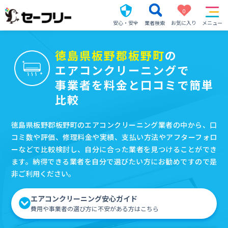
0
安心・安全
業者検索
お気に入り
メニュー
徳島県板野郡板野町
の
エアコンクリーニングで
事業者を料金と口コミで簡単
比較
徳島県板野郡板野町のエアコンクリーニング業者の中から、口
コミ数や評価、修理料金や実績、支払い方法やアフターフォロ
ーなどで比較検討し、自分に合った業者を見つけることができ
ます。納得できる業者を自分で選びたい方にお勧めですので是
非ご利用ください。
エアコンクリーニング安心ガイド
費用や事業者の選び方に不安がある方はこちら