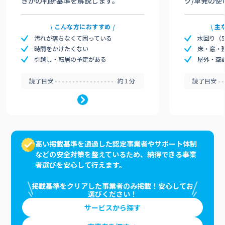
きかの判断基準を解説します。
ク/単発の使
こんな方におすすめ
主
汚れが落ちなくて困っている
水回り（
時間をかけたくない
床・窓・
引越し・転居の予定がある
屋外・空
読了目安
約1分
読了目安
高い掲載基準を通過した認定事業者やサポート体制
などの安全対策を整えているため、納得できる事業
者選びを安心して行えます。
掲載基準をクリアした事業者のみ掲載！安心してお
選びください！
サービスから探す