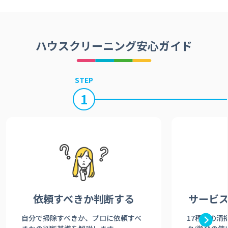
ハウスクリーニング安心ガイド
STEP
1
依頼すべきか
判断する
サービ
自分で掃除すべきか、プロに依頼すべ
17種類の清