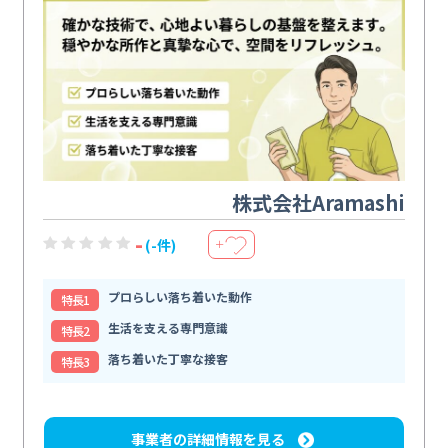
株式会社Aramashi
-
(-件)
＋
プロらしい落ち着いた動作
特⻑1
生活を支える専門意識
特⻑2
落ち着いた丁寧な接客
特⻑3
事業者の詳細情報を見る