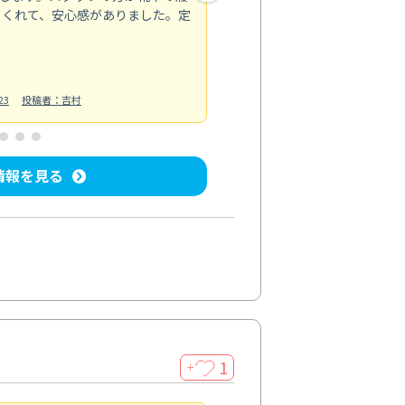
てくれて、安心感がありました。定
お風呂清掃
投稿日：2025/02/12
投
23
投稿者：吉村
情報を見る
1
＋