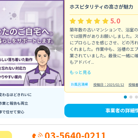
ホスピタリティの高さが魅力
5.0
築年数の古いマンションで、浴室
では限界がありお願いしました。
にプロらしさを感じさせ、どの汚
くれました。作業中も、浴槽のエ
業されていました。最後に一緒に
もアドバイ...
もっと見る
お風呂清掃
投稿日：2025/02/12
投稿
変わるほどきれいに
作業と報告も両立
事業者の詳細
寧で任せて安心
03-5640-0211