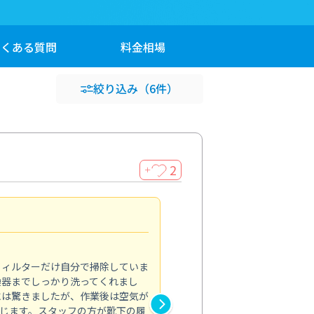
よくある
質問
料金
相場
絞り込み
（6件）
2
＋
浴室が明るく
5.0
フィルターだけ自分で掃除していま
掃除しても取れなかったカビや
換器までしっかり洗ってくれまし
がプロ。浴室が明るく感じるほ
には驚きましたが、作業後は空気が
の説明も丁寧で安心できました
じます。スタッフの方が靴下の履
と気分も全然違います。