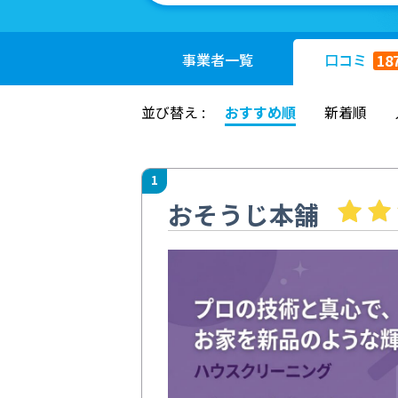
事業者
一覧
口コミ
18
並び替え :
おすすめ順
新着順
1
おそうじ本舗