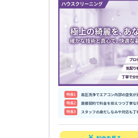
特⻑1
高圧洗浄でエアコン内部の空気が
特⻑2
直接契約で料金を抑えつつ丁寧な
特⻑3
スタッフの身だしなみや対応も丁
料金を見る