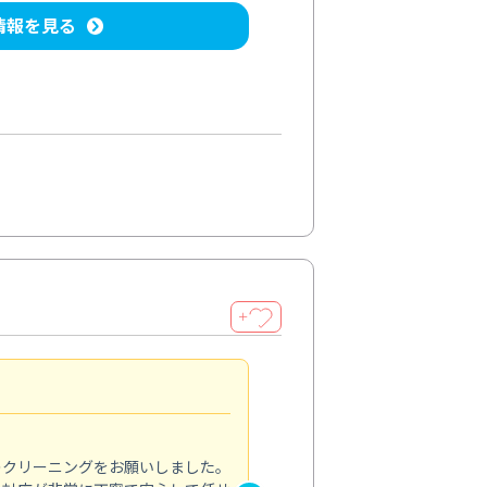
情報を見る
＋
納得のサービス
5.0
のクリーニングをお願いしました。
浴室の清掃を依頼しました。ス