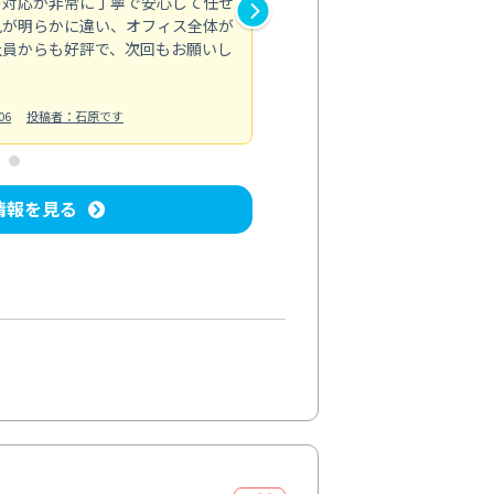
の対応が非常に丁寧で安心して任せ
もスムーズに進行。頑固な汚れ
風が明らかに違い、オフィス全体が
生まれ変わりました。料金も納
社員からも好評で、次回もお願いし
ています。
お風呂清掃
投稿日：2024/06/18
投
06
投稿者：石原です
情報を見る