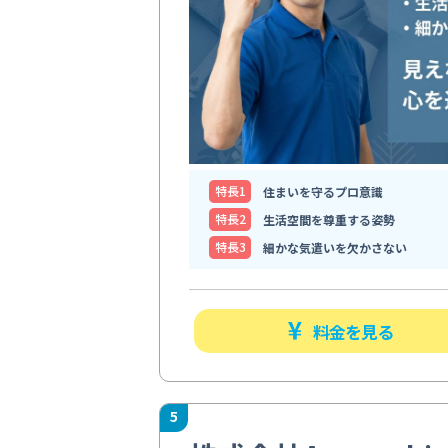
特⻑1
住まいを守るプロ意識
特⻑2
生活空間を尊重する姿勢
特⻑3
細かな気遣いを欠かさない
料金を見る
5