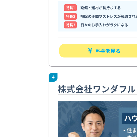
特⻑1
設備・建材が長持ちする
特⻑2
掃除の手間やストレスが軽減され
特⻑3
日々のお手入れがラクになる
料金を見る
4
株式会社ワンダフル