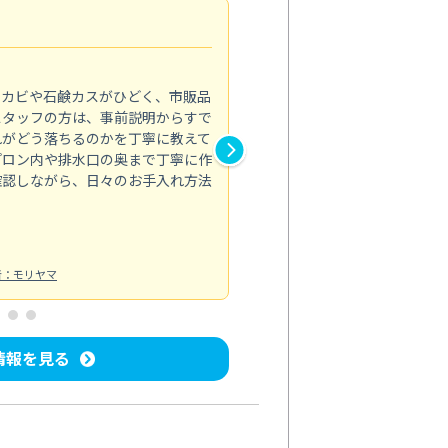
法人利用
5.0
のカビや石鹸カスがひどく、市販品
会社のトイレと洗面台清掃をス
スタッフの方は、事前説明からすで
てはオフィス対応が雑なところ
れがどう落ちるのかを丁寧に教えて
なみから言葉遣い、作業マナー
プロン内や排水口の奥まで丁寧に作
心して任せられました。
確認しながら、日々のお手入れ方法
トイレ清掃
投稿日：2024/09/09
投
者：モリヤマ
情報を見る