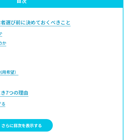
目次
者選び前に決めておくべきこと
か
のか
期利用希望）
き7つの理由
げる
質に差が出る
がある
さらに目次を表示する
の破損時も安心