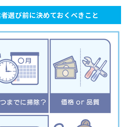
例と回避術
業者選び前に決めておくべきこと
料金を請求された
ていなかった
あったのに補償されなかった
不快な思いをした
エアコンクリーニング業者
ング
めて、納得のいくエアコンクリーニングを