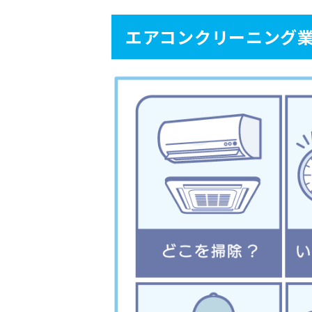
5
よくある4つトラブル事
エアコンクリーニング
5.1
1.当日になって高額な追加
5.2
2.掃除が雑で、汚れが落ち
5.3
3.家財や設備に傷・破損が
5.4
4.スタッフの態度が悪く、
6
東京都板橋区のおすすめ
6.1
丸吉リフォーム
6.2
東京ガスのハウスクリーニ
6.3
Leaf Plus
7
自分に合った業者を見極