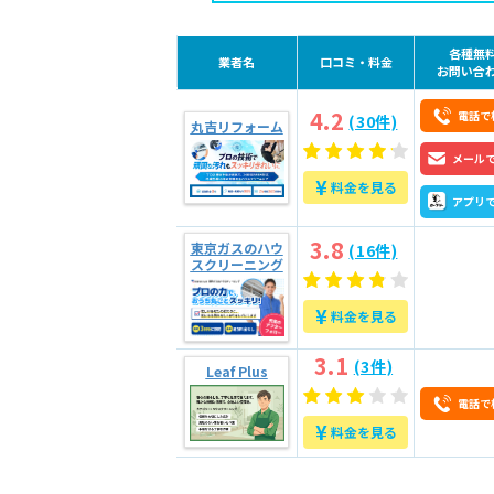
2.5
5.スケジュールや時間をし
2.6
6.明確な料金体系で納得で
各種無
業者名
口コミ・料金
お問い合
2.7
7.マナーや接客対応が丁寧
4.2
電話で
(30件)
丸吉リフォーム
3
優良業者7つの見極め方
メール
¥
3.1
1.明朗な料金表示がある
料金を見る
アプリ
3.2
2.電話やメール対応が丁寧
3.8
東京ガスのハウ
(16件)
3.3
3.利用者に合った柔軟な対
スクリーニング
3.4
4.ホームページに作業内容
¥
料金を見る
3.5
5.スタッフの顔写真やプロ
3.6
6.アフター（保証）対応の
3.1
(3件)
Leaf Plus
3.7
7.口コミ評価
電話で
¥
料金を見る
4
問い合わせ時に確認すべ