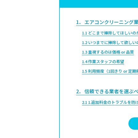
1
エアコンクリーニング業
1.1
どこまで掃除してほしいの
1.2
いつまでに掃除して欲しい
1.3
重視するのは価格 or 品質
1.4
作業スタッフの希望
1.5
利用頻度（1回きり or 定
2
信頼できる業者を選ぶべ
2.1
1.追加料金のトラブルを防
2.2
2.エアコンクリーニング品
2.3
3.貴重品・家財への安心感
2.4
4.損害補償があるため万一