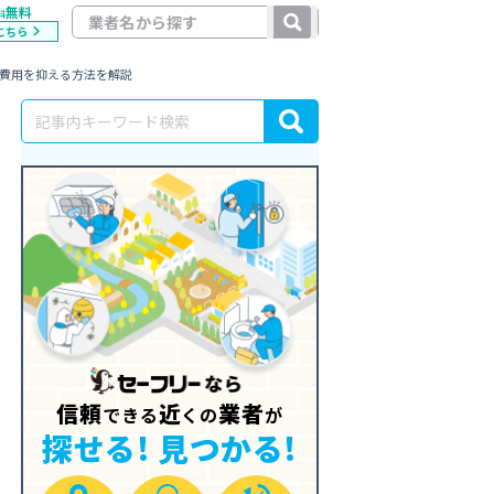
無料
料
こちら
と費用を抑える方法を解説
信頼
近
業者
できる
くの
が
探せる! 見つかる!