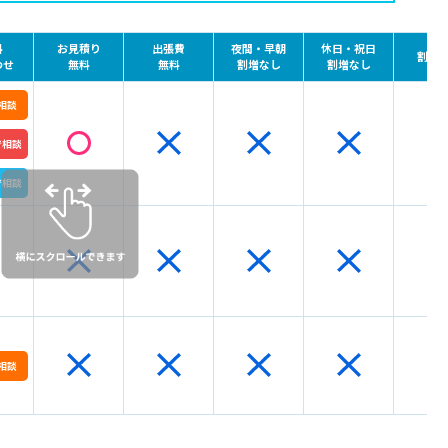
っかり守る
きる支払いができる
料
お見積り
出張費
夜間・早朝
休日・祝日
割引
わせ
無料
無料
割増なし
割増なし
相談
で相談
で相談
か
応と提案ができる
・対応範囲が詳細に記載されている
フィール、研修制度を公開している
有無
相談
き7つの質問