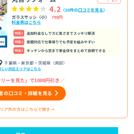
4.2
（30件の
口コミを見る
）
ガラスサッシ（小）
798円
料金表はこちら
特⻑1
追加料金なしでカビ臭さまでスッキリ解消
特⻑2
夜間対応で仕事帰りでも予定を組みやすい
特⻑3
キッチンから窓まで家全体をまとめて依頼できる
千葉県・東京都・茨城県（南部）
詳しい対応エリアはこちら
リーを見た」で1000円引き
者の口コミ・詳細を見る
リア外の方はこちらで探す→